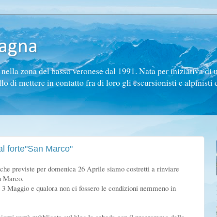
tagna
ella zona del basso veronese dal 1991. Nata per iniziativa di 
di mettere in contatto fra di loro gli escursionisti e alpinisti d
al forte"San Marco"
iche
previste per domenica 26 Aprile siamo costretti a rinviare
an Marco.
a 3 Maggio e qualora non ci
fossero le
condizioni nemmeno in
.