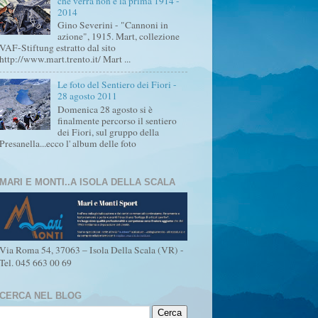
che verrà non è la prima 1914 -
2014
Gino Severini - "Cannoni in
azione", 1915. Mart, collezione
VAF-Stiftung estratto dal sito
http://www.mart.trento.it/ Mart ...
Le foto del Sentiero dei Fiori -
28 agosto 2011
Domenica 28 agosto si è
finalmente percorso il sentiero
dei Fiori, sul gruppo della
Presanella...ecco l' album delle foto
MARI E MONTI..A ISOLA DELLA SCALA
Via Roma 54, 37063 – Isola Della Scala (VR) -
Tel. 045 663 00 69
CERCA NEL BLOG