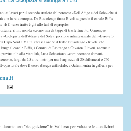
09: La ciclopista si allunga a nord
ni ai lavori per il secondo stralcio del percorso «Dell’Adige e del Sole» che si
à con la rete europea. Da Bussolengo fino a Rivoli seguendo il canale Biffis
: «E il terzo tratto è già alle fasi di esproprio»
costante, ritmo non da «crono» ma da tappa di trasferimento. Comunque
La «Ciclopista dell'Adige e del Sole», porzione infinitesimale dell'«Eurovelo
da Capo Nord a Malta, incassa anche il tratto Bussolengo - Rivoli, che
 lungo il canale Biffis, i Comuni di Pastrengo e Cavaion. I lavori, annuncia
e provinciale alla viabilità, Luca Sebastiano, «cominceranno domani.
ercorso, largo da 2,5 a tre metri per una lunghezza di 20 chilometri e 750
silvopastorale dove il corso d'acqua artificiale, a Gaium, entra in galleria per
ena.it
:
te durante una "ricognizione" in Vallarsa per valutare le condizioni