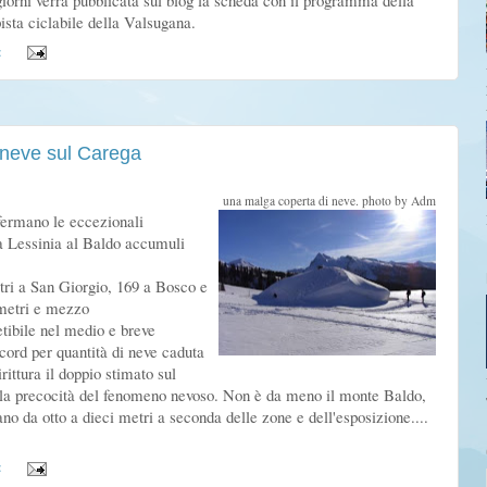
iorni verrà pubblicata sul blog la scheda con il programma della
sta ciclabile della
Valsugana
.
:
i neve sul Carega
una malga coperta di neve. photo by Adm
rmano le eccezionali
la Lessinia al Baldo accumuli
etri a San Giorgio, 169 a Bosco e
 metri e mezzo
etibile nel medio e breve
ecord per quantità di neve caduta
ittura il doppio stimato sul
r la precocità del fenomeno nevoso. Non è da meno il monte Baldo,
no da otto a dieci metri a seconda delle zone e dell'esposizione....
: