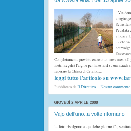
da www.larena.it del 15 aprile 20
" Via doma
congiunger
Sebastiano
Pedalata 
efficace. 
7» che va 
coinvolge,
l'assessor
Completamento previsto entro otto - nove mesi».Il p
metri, seguirà l'argine per innestarsi su una strada 
superare la Chiusa di Ceraino...."
leggi tutto l'articolo su www.lar
Pubblicato da
Il Direttivo
Nessun commento
GIOVEDÌ 2 APRILE 2009
Vajo dell'uno..a volte ritornano
le foto risalgono a qualche giorno fà, scatta