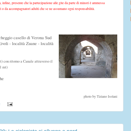
fa, infine, presente che la partecipazione alle gite da parte di minori è ammessa
i o da accompagnatori adulti che se ne assumano ogni responsabilità.
rcheggio casello di Verona Sud
ivoli - località Zuane - località
 con ritorno a Canale attraverso il
1 mt)
che
photo by Tiziano Isolani
: