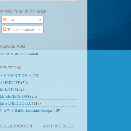
ISCRIVITI AL BLOG ADM!
Post
Tutti i commenti
PERCHÈ ADM
ADM..la storia e contatti
SELEZIONA...
A V V E N T U R A
(35)
AMBIENTE
(32)
EVENTI
(262)
LE RECENSIONI
(20)
LE SCHEDE GITA
(119)
N E W S Baldo-Lessinia-Carega
(139)
COLLABORATORI
ARCHIVIO BLOG