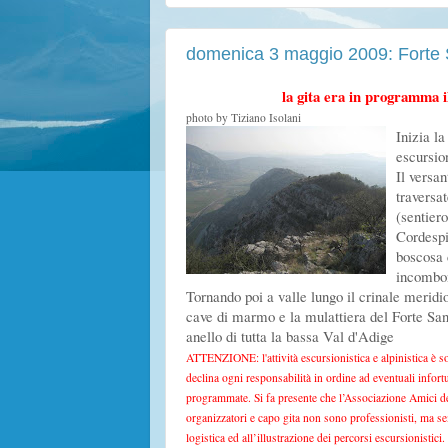
domenica 3 maggio 2009: Forte 
la gita era in programma i
photo by Tiziano Isolani
Inizia la
escursion
Il versa
traversat
(sentier
Cordespi
boscosa 
incombon
Tornando poi a valle lungo il crinale meridio
cave di marmo e la mulattiera del Forte San 
anello di tutta la bassa Val d'Adige
ATTENZIONE: l'attività escursionistica e alpinistica è so
declina ogni responsabilità in ordine ad eventuali infort
programmate. Si fa presente che l’Associazione Amici de
organizzatori e capo gita non sono professionisti, ma s
logistica ed all’illustrazione dei percorsi escursionistici