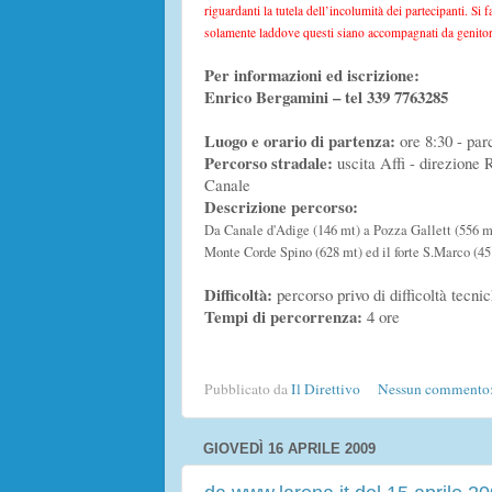
riguardanti la tutela dell’incolumità dei partecipanti. Si 
solamente laddove questi siano accompagnati da genitor
Per informazioni ed iscrizione:
Enrico Bergamini – tel 339 7763285
Luogo e orario di partenza:
ore 8:30 - pa
Percorso stradale:
uscita Affi - direzione R
Canale
Descrizione percorso:
Da Canale d'Adige (146 mt) a Pozza Gallett (556 mt)
Monte Corde Spino (628 mt) ed il forte S.Marco (45
Difficoltà:
percorso privo di difficoltà tecni
Tempi di percorrenza:
4 ore
Pubblicato da
Il Direttivo
Nessun commento
GIOVEDÌ 16 APRILE 2009