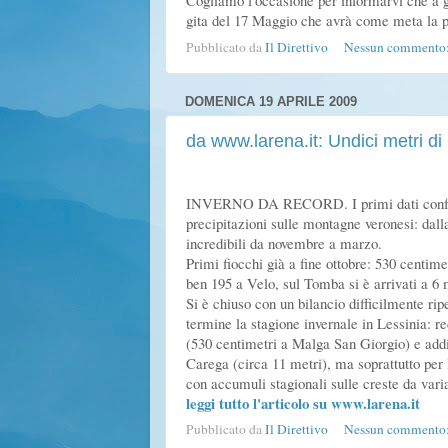
Cogliamo l'occasione per informarvi che a g
gita del 17 Maggio che avrà come meta la pi
Pubblicato da
Il Direttivo
Nessun commento
DOMENICA 19 APRILE 2009
da www.larena.it: Undici metri d
INVERNO DA RECORD. I primi dati confe
precipitazioni sulle montagne veronesi: dal
incredibili da novembre a marzo.
Primi fiocchi già a fine ottobre: 530 centim
ben 195 a Velo, sul Tomba si è arrivati a 6
Si è chiuso con un bilancio difficilmente rip
termine la stagione invernale in Lessinia: r
(530 centimetri a Malga San Giorgio) e addir
Carega (circa 11 metri), ma soprattutto pe
con accumuli stagionali sulle creste da varia
leggi tutto l'articolo su www.larena.it
Pubblicato da
Il Direttivo
Nessun commento