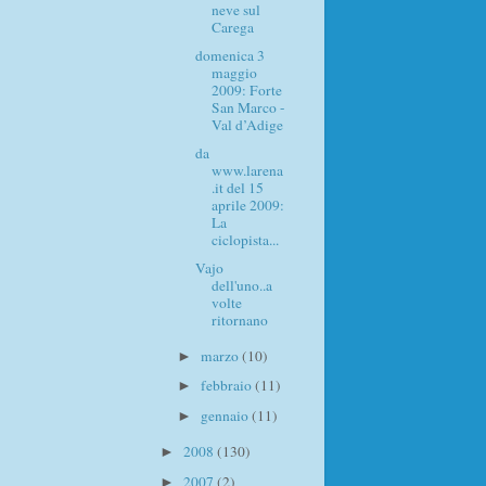
neve sul
Carega
domenica 3
maggio
2009: Forte
San Marco -
Val d’Adige
da
www.larena
.it del 15
aprile 2009:
La
ciclopista...
Vajo
dell'uno..a
volte
ritornano
marzo
(10)
►
febbraio
(11)
►
gennaio
(11)
►
2008
(130)
►
2007
(2)
►