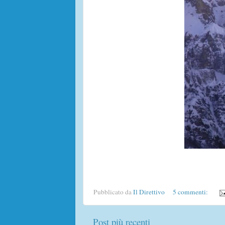
Pubblicato da
Il Direttivo
5 commenti:
Post più recenti