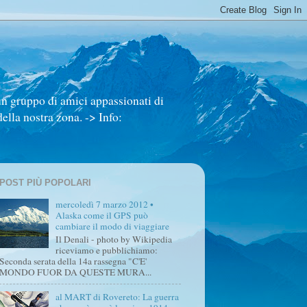
un gruppo di amici appassionati di
ella nostra zona. -> Info:
POST PIÙ POPOLARI
mercoledì 7 marzo 2012 •
Alaska come il GPS può
cambiare il modo di viaggiare
Il Denali - photo by Wikipedia
riceviamo e pubblichiamo:
Seconda serata della 14a rassegna "C'E'
MONDO FUOR DA QUESTE MURA...
al MART di Rovereto: La guerra