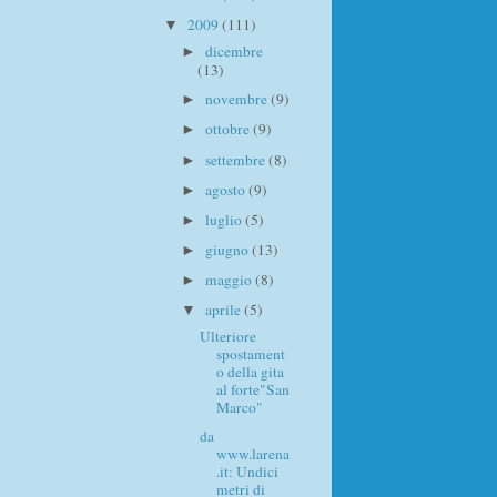
2009
(111)
▼
dicembre
►
(13)
novembre
(9)
►
ottobre
(9)
►
settembre
(8)
►
agosto
(9)
►
luglio
(5)
►
giugno
(13)
►
maggio
(8)
►
aprile
(5)
▼
Ulteriore
spostament
o della gita
al forte"San
Marco"
da
www.larena
.it: Undici
metri di