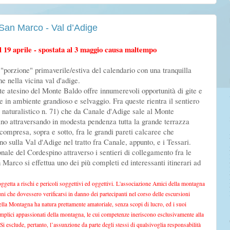
San Marco - Val d’Adige
l 19 aprile - spostata al 3 maggio causa maltempo
 "porzione" primaverile/estiva del calendario con una tranquilla
e nella vicina val d'adige.
nte atesino del Monte Baldo offre innumerevoli opportunità di gite e
e in ambiente grandioso e selvaggio. Fra queste rientra il sentiero
o naturalistico n. 71) che da Canale d'Adige sale al Monte
no attraversando in modesta pendenza tutta la grande terrazza
compresa, sopra e sotto, fra le grandi pareti calcaree che
o sulla Val d'Adige nel tratto fra Canale, appunto, e i Tessari.
nale del Cordespino attraverso i sentieri di collegamento fra le
Marco si effettua uno dei più completi ed interessanti itinerari ad
ggetta a rischi e pericoli soggettivi ed oggettivi. L'associazione Amici della montagna
uni che dovessero verificarsi in danno dei partecipanti nel corso delle escursioni
lla Montagna ha natura prettamente amatoriale, senza scopi di lucro, ed i suoi
emplici appassionati della montagna, le cui competenze ineriscono esclusivamente alla
. Si esclude, pertanto, l’assunzione da parte degli stessi di qualsivoglia responsabilità