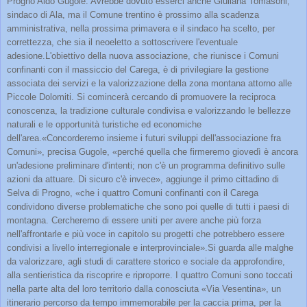
Progno Aldo Gugole. Avrebbe dovuto esserci anche Giuliana Tomasoni,
sindaco di Ala, ma il Comune trentino è prossimo alla scadenza
amministrativa, nella prossima primavera e il sindaco ha scelto, per
correttezza, che sia il neoeletto a sottoscrivere l'eventuale
adesione.L'obiettivo della nuova associazione, che riunisce i Comuni
confinanti con il massiccio del Carega, è di privilegiare la gestione
associata dei servizi e la valorizzazione della zona montana attorno alle
Piccole Dolomiti. Si comincerà cercando di promuovere la reciproca
conoscenza, la tradizione culturale condivisa e valorizzando le bellezze
naturali e le opportunità turistiche ed economiche
dell'area.«Concorderemo insieme i futuri sviluppi dell'associazione fra
Comuni», precisa Gugole, «perché quella che firmeremo giovedì è ancora
un'adesione preliminare d'intenti; non c'è un programma definitivo sulle
azioni da attuare. Di sicuro c'è invece», aggiunge il primo cittadino di
Selva di Progno, «che i quattro Comuni confinanti con il Carega
condividono diverse problematiche che sono poi quelle di tutti i paesi di
montagna. Cercheremo di essere uniti per avere anche più forza
nell'affrontarle e più voce in capitolo su progetti che potrebbero essere
condivisi a livello interregionale e interprovinciale».Si guarda alle malghe
da valorizzare, agli studi di carattere storico e sociale da approfondire,
alla sentieristica da riscoprire e riproporre. I quattro Comuni sono toccati
nella parte alta del loro territorio dalla conosciuta «Via Vesentina», un
itinerario percorso da tempo immemorabile per la caccia prima, per la