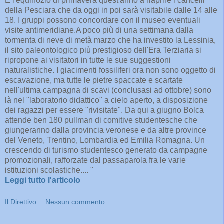
È l'equinozio di primavera quest'anno a riaprire i cancelli
della Pesciara che da oggi in poi sarà visitabile dalle 14 alle
18. I gruppi possono concordare con il museo eventuali
visite antimeridiane.A poco più di una settimana dalla
tormenta di neve di metà marzo che ha investito la Lessinia,
il sito paleontologico più prestigioso dell'Era Terziaria si
ripropone ai visitatori in tutte le sue suggestioni
naturalistiche. I giacimenti fossiliferi ora non sono oggetto di
escavazione, ma tutte le pietre spaccate e scartate
nell'ultima campagna di scavi (conclusasi ad ottobre) sono
là nel "laboratorio didattico" a cielo aperto, a disposizione
dei ragazzi per essere "rivisitate". Da qui a giugno Bolca
attende ben 180 pullman di comitive studentesche che
giungeranno dalla provincia veronese e da altre province
del Veneto, Trentino, Lombardia ed Emilia Romagna. Un
crescendo di turismo studentesco generato da campagne
promozionali, rafforzate dal passaparola fra le varie
istituzioni scolastiche.... "
Leggi tutto l'articolo
Il Direttivo
Nessun commento: