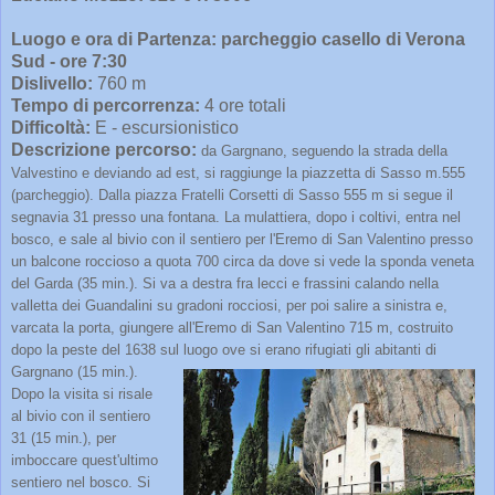
Luogo e ora di Partenza: parcheggio casello di Verona
Sud - ore 7:30
Dislivello:
760 m
Tempo di percorrenza:
4 ore totali
Difficoltà:
E - escursionistico
Descrizione percorso:
da Gargnano, seguendo la strada della
Valvestino e deviando ad est, si raggiunge la piazzetta di Sasso m.555
(parcheggio). Dalla piazza Fratelli Corsetti di Sasso 555 m si segue il
segnavia 31 presso una fontana. La mulattiera, dopo i coltivi, entra nel
bosco, e sale al bivio con il sentiero per l'Eremo di San Valentino presso
un balcone roccioso a quota 700 circa da dove si vede la sponda veneta
del Garda (35 min.). Si va a destra fra lecci e frassini calando nella
valletta dei Guandalini su gradoni rocciosi, per poi salire a sinistra e,
varcata la porta, giungere all'Eremo di San Valentino 715 m, costruito
dopo la peste del 1638 sul
luogo ove si erano rifugiati gli abitanti di
Gargnano (15 min.).
Dopo la visita si risale
al bivio con il sentiero
31 (15 min.), per
imboccare quest'ultimo
sentiero nel bosco. Si