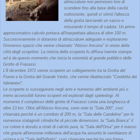
attrezzature non permisero loro di
scendere fino alla base della cavità
sottostante, quindi si stimò l'altezza
della grotta lanciando un sasso e
misurando il tempo di caduta. Un primo
approssimativo calcolo portava all'inaspettata altezza di oltre 100 m.
Successivamente si dotarono di attrezzature adeguate e esplorarono
l'immenso spazio che venne chiamato "Abisso Ancona" in onore della
città degli scopritori. La notizia della scoperta fu diffusa tramite stampa
ed è da questo momento che inizia la notorietà al grande pubblico delle
Grotte di Frasassi.
L'8 dicembre 1971 venne scoperto un collegamento tra la Grotta del
Fiume e la Grotta del Grande Vento, che venne ribattezzato "Condotta dei
fabrianesi".
Le scoperte si susseguirono negli anni e numerosi altri ambienti più o
meno accessibili furono scoperti ed esplorati dagli speleologi. Al
momento il complesso delle grotte di Frasassi conta una lunghezza di
oltre 13 km. Oltre all'Abisso Ancona, sono note la "Sala 200", così
chiamata perché è un corridoio di 200 m, la "Sala delle Candeline" per le
numerose stalagmiti cilindriche di piccole dimensioni, la "Sala Bianca" il
cui colore è dovuto a strati di calcite pura, la "Sala dell'Orsa" per il masso
che grazie all'erosione millenaria dell'acqua ha assunto le sembianze di
un'orsa e la "Sala dell'Infinito", così chiamata perché ha una forma