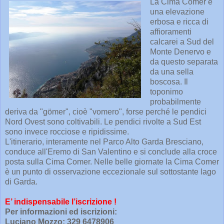
La Cima Comer è
una elevazione
erbosa e ricca di
affioramenti
calcarei a Sud del
Monte Denervo e
da questo separata
da una sella
boscosa. Il
toponimo
probabilmente
deriva da "gömer", cioè "vomero", forse perché le pendici
Nord Ovest sono coltivabili. Le pendici rivolte a Sud Est
sono invece rocciose e ripidissime.
L'itinerario, interamente nel Parco Alto Garda Bresciano,
conduce all'Eremo di San Valentino e si conclude alla croce
posta sulla Cima Comer. Nelle belle giornate la Cima Comer
è un punto di osservazione eccezionale sul sottostante lago
di Garda.
E’ indispensabile l’iscrizione !
Per informazioni ed iscrizioni:
Luciano Mozzo: 329 6478906