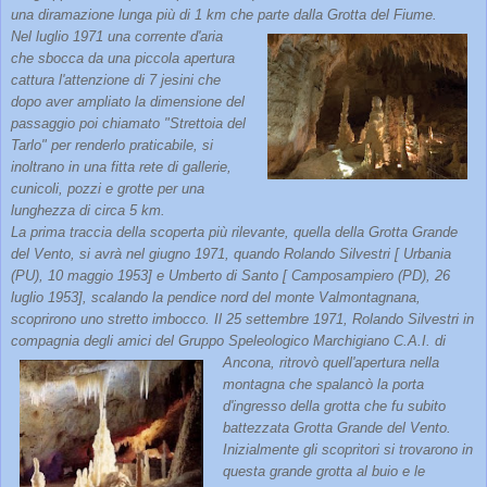
una diramazione lunga più di 1 km che parte dalla Grotta del Fiume.
Nel luglio 1971 una corrente d'aria
che sbocca da una piccola apertura
cattura l'attenzione di 7 jesini che
dopo aver ampliato la dimensione del
passaggio poi chiamato "Strettoia del
Tarlo" per renderlo praticabile, si
inoltrano in una fitta rete di gallerie,
cunicoli, pozzi e grotte per una
lunghezza di circa 5 km.
La prima traccia della scoperta più rilevante, quella della Grotta Grande
del Vento, si avrà nel giugno 1971, quando Rolando Silvestri [ Urbania
(PU), 10 maggio 1953] e Umberto di Santo [ Camposampiero (PD), 26
luglio 1953], scalando la pendice nord del monte Valmontagnana,
scoprirono uno stretto imbocco. Il 25 settembre 1971, Rolando Silvestri in
compagnia degli amici del Gruppo Speleologico Marchigiano C.A.I. di
Ancona, ritrovò quell'apertura nella
montagna che spalancò la porta
d'ingresso della grotta che fu subito
battezzata Grotta Grande del Vento.
Inizialmente gli scopritori si trovarono in
questa grande grotta al buio e le