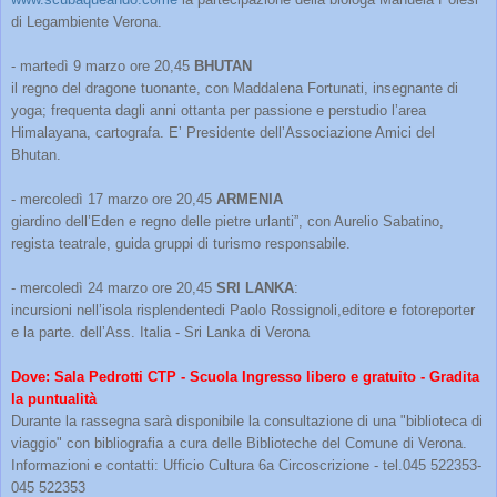
di Legambiente Verona.
- martedì 9 marzo ore 20,45
BHUTAN
il regno del dragone tuonante, con Maddalena Fortunati, insegnante di
yoga; frequenta dagli anni ottanta per passione e perstudio lʼarea
Himalayana, cartografa. Eʼ Presidente dellʼAssociazione Amici del
Bhutan.
- mercoledì 17 marzo ore 20,45
ARMENIA
giardino dell’Eden e regno delle pietre urlanti”, con Aurelio Sabatino,
regista teatrale, guida gruppi di turismo responsabile.
- mercoledì 24 marzo ore 20,45
SRI LANKA
:
incursioni nell’isola risplendentedi Paolo Rossignoli,editore e fotoreporter
e la parte. dellʼAss. Italia - Sri Lanka di Verona
Dove:
Sala Pedrotti CTP - Scuola Ingresso libero e gratuito - Gradita
la puntualità
Durante la rassegna sarà disponibile la consultazione di una "biblioteca di
viaggio" con bibliografia a cura delle Biblioteche del Comune di Verona.
Informazioni e contatti: Ufficio Cultura 6a Circoscrizione - tel.045 522353-
045 522353