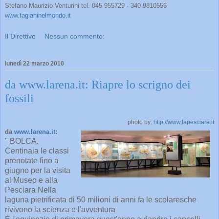
Stefano Maurizio Venturini tel. 045 955729 - 340 9810556
www.fagianinelmondo.it
Il Direttivo
Nessun commento:
lunedì 22 marzo 2010
da www.larena.it: Riapre lo scrigno dei
fossili
photo by:
http://www.lapesciara.it
da
www.larena.it
:
" BOLCA.
Centinaia le classi
prenotate fino a
giugno per la visita
al Museo e alla
Pesciara Nella
laguna pietrificata di 50 milioni di anni fa le scolaresche
rivivono la scienza e l'avventura