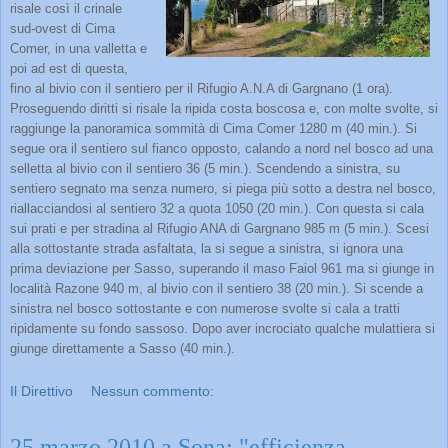
risale così il crinale
sud-ovest di Cima
Comer, in una valletta e
poi ad est di questa,
fino al bivio con il sentiero per il Rifugio A.N.A di Gargnano (1 ora).
Proseguendo diritti si risale la ripida costa boscosa e, con molte svolte, si
raggiunge la panoramica sommità di Cima Comer 1280 m (40 min.). Si
segue ora il sentiero sul fianco opposto, calando a nord nel bosco ad una
selletta al bivio con il sentiero 36 (5 min.). Scendendo a sinistra, su
sentiero segnato ma senza numero, si piega più sotto a destra nel bosco,
riallacciandosi al sentiero 32 a quota 1050 (20 min.). Con questa si cala
sui prati e per stradina al Rifugio ANA di Gargnano 985 m (5 min.). Scesi
alla sottostante strada asfaltata, la si segue a sinistra, si ignora una
prima deviazione per Sasso, superando il maso Faiol 961 ma si giunge in
località Razone 940 m, al bivio con il sentiero 38 (20 min.). Si scende a
sinistra nel bosco sottostante e con numerose svolte si cala a tratti
ripidamente su fondo sassoso. Dopo aver incrociato qualche mulattiera si
giunge direttamente a Sasso (40 min.).
Il Direttivo
Nessun commento:
25 marzo 2010 a Sona: "efficienza