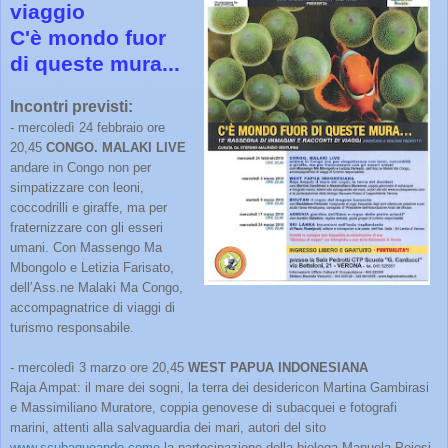
viaggio
C'è mondo fuor
di queste mura...
Incontri previsti:
- mercoledì 24 febbraio ore
20,45
CONGO. MALAKI LIVE
andare in Congo non per
simpatizzare con leoni,
coccodrilli e giraffe, ma per
fraternizzare con gli esseri
umani. Con Massengo Ma
Mbongolo e Letizia Farisato,
dellʼAss.ne Malaki Ma Congo,
accompagnatrice di viaggi di
turismo responsabile.
- mercoledì 3 marzo ore 20,45
WEST PAPUA INDONESIANA
Raja Ampat: il mare dei sogni, la terra dei desidericon Martina Gambirasi
e Massimiliano Muratore, coppia genovese di subacquei e fotografi
marini, attenti alla salvaguardia dei mari, autori del sito
www.scubaqueando.come
la partecipazione della biologa Manuela Poiesi