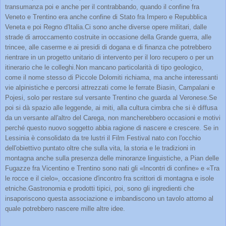
transumanza poi e anche per il contrabbando, quando il confine fra
Veneto e Trentino era anche confine di Stato fra Impero e Repubblica
Veneta e poi Regno d'Italia.Ci sono anche diverse opere militari, dalle
strade di arroccamento costruite in occasione della Grande guerra, alle
trincee, alle caserme e ai presidi di dogana e di finanza che potrebbero
rientrare in un progetto unitario di intervento per il loro recupero o per un
itinerario che le colleghi.Non mancano particolarità di tipo geologico,
come il nome stesso di Piccole Dolomiti richiama, ma anche interessanti
vie alpinistiche e percorsi attrezzati come le ferrate Biasin, Campalani e
Pojesi, solo per restare sul versante Trentino che guarda al Veronese.Se
poi si dà spazio alle leggende, ai miti, alla cultura cimbra che si è diffusa
da un versante all'altro del Carega, non mancherebbero occasioni e motivi
perché questo nuovo soggetto abbia ragione di nascere e crescere. Se in
Lessinia è consolidato da tre lustri il Film Festival nato con l'occhio
dell'obiettivo puntato oltre che sulla vita, la storia e le tradizioni in
montagna anche sulla presenza delle minoranze linguistiche, a Pian delle
Fugazze fra Vicentino e Trentino sono nati gli «Incontri di confine» e «Tra
le rocce e il cielo», occasione d'incontro fra scrittori di montagna e isole
etniche.Gastronomia e prodotti tipici, poi, sono gli ingredienti che
insaporiscono questa associazione e imbandiscono un tavolo attorno al
quale potrebbero nascere mille altre idee.