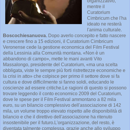
organizzativo,
mentre il
Curatorium
Cimbricum che l'ha
ideato ne resterà
l'anima culturale.
Boscochiesanuova.
Dopo averlo concepito e fatto nascere
e crescere fino a 15 edizioni, il Curatorium Cimbricum
Veronense cede la gestione economica del Film Festival
della Lessinia alla Comunità montana. «Non è un
abbandono di campo», mette le mani avanti Vito
Massalongo, presidente del Curatorium, «ma una scelta
obbligata, viste le sempre più forti ristrettezze economiche e
la crisi in atto» che colpisce per primo il settore dove si fa
cultura e dove difficilmente si fanno soldi, educando le
coscienze ad essere critiche.Le ragioni di questo si possono
trovare leggendo il conto economico 2009 del Curatorium,
dove le spese per il Film Festival ammontano a 82 mila
euro, su un bilancio complessivo dell'associazione di 142
mila, un volume troppo elevato rispetto alle disponibilità di
bilancio e che il direttivo dell'associazione ha ritenuto
insostenibile per il futuro.L'organizzazione, del resto, è
diventata talmente complessa, grazie anche allo sviluppo