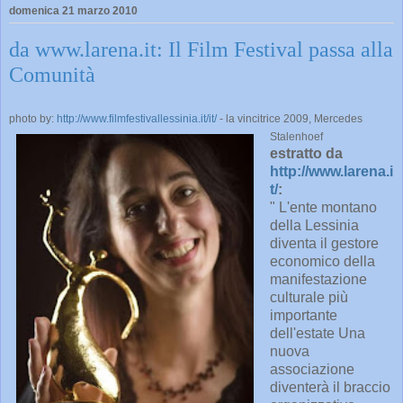
domenica 21 marzo 2010
da www.larena.it: Il Film Festival passa alla
Comunità
photo by:
http://www.filmfestivallessinia.it/it/
- la vincitrice 2009, Mercedes
Stalenhoef
estratto da
http://www.larena.i
t/
:
" L'ente montano
della Lessinia
diventa il gestore
economico della
manifestazione
culturale più
importante
dell'estate Una
nuova
associazione
diventerà il braccio