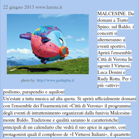
22 giugno 2013 www.larena.it
MALCESINE. Da
domani a Tratto
Spino, sul Baldo, i
concerti si
alterneranno a
eventi sportivi.
Aprirà l'ensemble
Città di Verona In
agosto I Virtuosi,
Luca Donini e
Rudy Rotta. Per i
photo by:
http://www.gardaplus.it
più «attivi»
podismo, parapendio e aquiloni
Un'estate a tutta musica ad alta quota. Si aprirà ufficialmente domani
con l'ensemble dei Fisarmonicisti «Città di Verona» il programma
degli eventi di intrattenimento organizzati dalla funivia Malcesine-
monte Baldo. Tradizione e qualità saranno le caratteristiche
principali di un calendario che vedrà il suo apice in agosto, con
protagonisti quali il complesso de «I Virtuosi Italiani», il quartetto