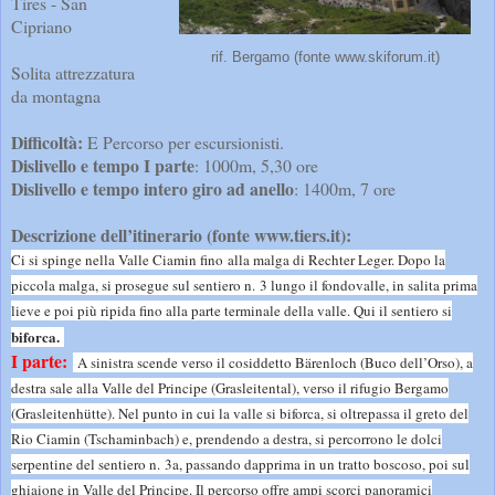
Tires - San
Cipriano
rif. Bergamo (fonte www.skiforum.it)
Solita attrezzatura
da montagna
Difficoltà:
E Percorso per escursionisti.
Dislivello e tempo I parte
: 1000m, 5,30 ore
Dislivello e tempo intero giro ad anello
: 1400m, 7 ore
Descrizione dell’itinerario (fonte www.tiers.it):
Ci si spinge nella Valle Ciamin fino alla malga di Rechter Leger. Dopo la
piccola malga, si prosegue sul sentiero n. 3 lungo il fondovalle, in salita prima
lieve e poi più ripida fino alla parte terminale della valle. Qui il sentiero si
biforca.
I parte:
A sinistra scende verso il cosiddetto Bärenloch (Buco dell’Orso), a
destra sale alla Valle del Principe (Grasleitental), verso il rifugio Bergamo
(Grasleitenhütte). Nel punto in cui la valle si biforca, si oltrepassa il greto del
Rio Ciamin (Tschaminbach) e, prendendo a destra, si percorrono le dolci
serpentine del sentiero n. 3a, passando dapprima in un tratto boscoso, poi sul
ghiaione in Valle del Principe. Il percorso offre ampi scorci panoramici