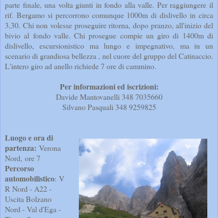
parte finale, una volta giunti in fondo alla valle. Per raggiungere il
rif. Bergamo si percorrono comunque 1000m di dislivello in circa
3,30. Chi non volesse proseguire ritorna, dopo pranzo, all'inizio del
bivio al fondo valle. Chi prosegue compie un giro di 1400m di
dislivello, escursionistico ma lungo e impegnativo, ma in un
scenario di grandiosa bellezza , nel cuore del gruppo del Catinaccio.
L'intero giro ad anello richiede 7 ore di cammino.
Per informazioni ed iscrizioni:
Davide Mantovanelli 348 7035660
Silvano Pasquali 348 9259825
Luogo e ora di
partenza:
Verona
Nord,
ore 7
Percorso
automobilistico
: V
R Nord - A22 -
Uscita Bolzano
Nord - Val d'Ega -