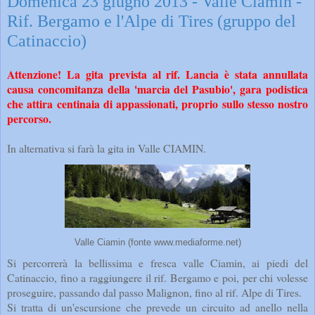
Domenica 23 giugno 2013 - Valle Ciamin -
Rif. Bergamo e l'Alpe di Tires (gruppo del
Catinaccio)
Attenzione! La gita prevista al rif. Lancia è stata annullata
causa concomitanza della 'marcia del Pasubio', gara podistica
che attira centinaia di appassionati, proprio sullo stesso nostro
percorso.
In alternativa si farà la gita in Valle CIAMIN.
Valle Ciamin (fonte www.mediaforme.net)
Si percorrerà la bellissima e fresca valle Ciamin, ai piedi del
Catinaccio, fino a raggiungere il rif. Bergamo e poi, per chi volesse
proseguire, passando dal passo Malignon, fino al rif. Alpe di Tires.
Si tratta di un'escursione che prevede un circuito ad anello nella