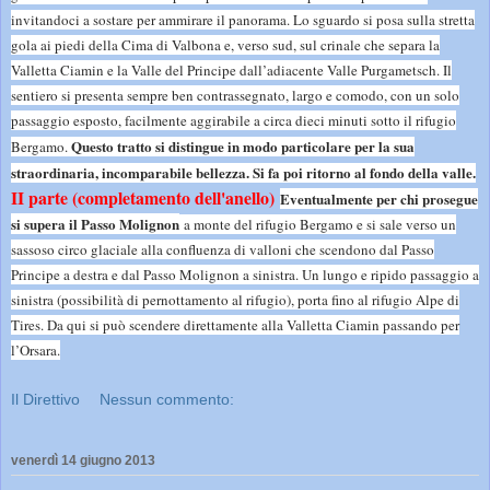
invitandoci a sostare per ammirare il panorama. Lo sguardo si posa sulla stretta
gola ai piedi della Cima di Valbona e, verso sud, sul crinale che separa la
Valletta Ciamin e la Valle del Principe dall’adiacente Valle Purgametsch. Il
sentiero si presenta sempre ben contrassegnato, largo e comodo, con un solo
passaggio esposto, facilmente aggirabile a circa dieci minuti sotto il rifugio
Questo tratto si distingue in modo particolare per la sua
Bergamo.
straordinaria, incomparabile bellezza. Si fa poi ritorno al fondo della valle.
II parte (completamento dell'anello)
Eventualmente per chi prosegue
si supera il Passo Molignon
a monte del rifugio Bergamo e si sale verso un
sassoso circo glaciale alla confluenza di valloni che scendono dal Passo
Principe a destra e dal Passo Molignon a sinistra. Un lungo e ripido passaggio a
sinistra (possibilità di pernottamento al rifugio), porta fino al rifugio Alpe di
Tires. Da qui si può scendere direttamente alla Valletta Ciamin passando per
l’Orsara.
Il Direttivo
Nessun commento:
venerdì 14 giugno 2013