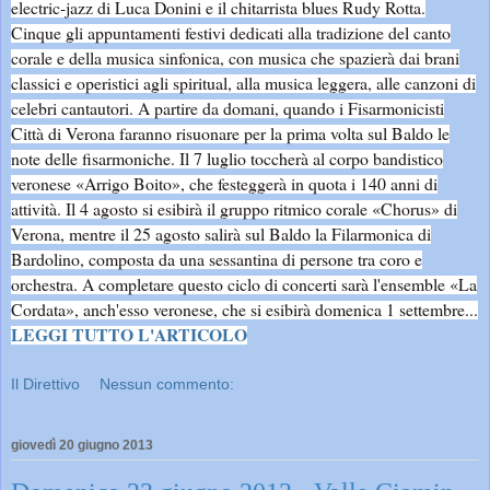
electric-jazz di Luca Donini e il chitarrista blues Rudy Rotta.
Cinque gli appuntamenti festivi dedicati alla tradizione del canto
corale e della musica sinfonica, con musica che spazierà dai brani
classici e operistici agli spiritual, alla musica leggera, alle canzoni di
celebri cantautori. A partire da domani, quando i Fisarmonicisti
Città di Verona faranno risuonare per la prima volta sul Baldo le
note delle fisarmoniche. Il 7 luglio toccherà al corpo bandistico
veronese «Arrigo Boito», che festeggerà in quota i 140 anni di
attività. Il 4 agosto si esibirà il gruppo ritmico corale «Chorus» di
Verona, mentre il 25 agosto salirà sul Baldo la Filarmonica di
Bardolino, composta da una sessantina di persone tra coro e
orchestra. A completare questo ciclo di concerti sarà l'ensemble «La
Cordata», anch'esso veronese, che si esibirà domenica 1 settembre...
LEGGI TUTTO L'ARTICOLO
Il Direttivo
Nessun commento:
giovedì 20 giugno 2013