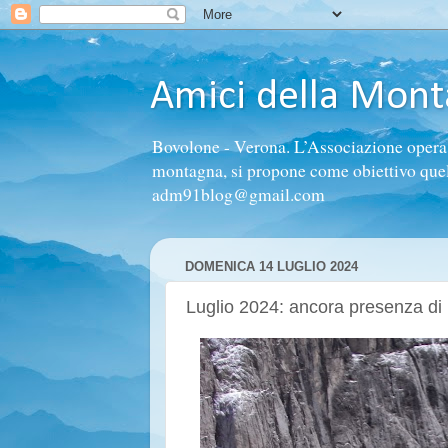
Amici della Mon
Bovolone - Verona. L’Associazione opera n
montagna, si propone come obiettivo quello 
adm91blog@gmail.com
DOMENICA 14 LUGLIO 2024
Luglio 2024: ancora presenza di 