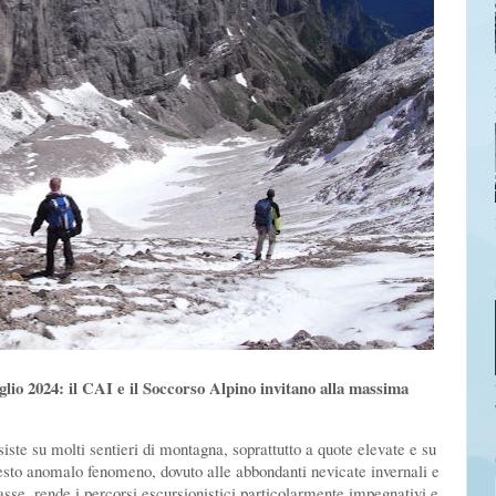
lio 2024: il CAI e il Soccorso Alpino invitano alla massima
siste su molti sentieri di montagna, soprattutto a quote elevate e su
uesto anomalo fenomeno, dovuto alle abbondanti nevicate invernali e
asse, rende i percorsi escursionistici particolarmente impegnativi e