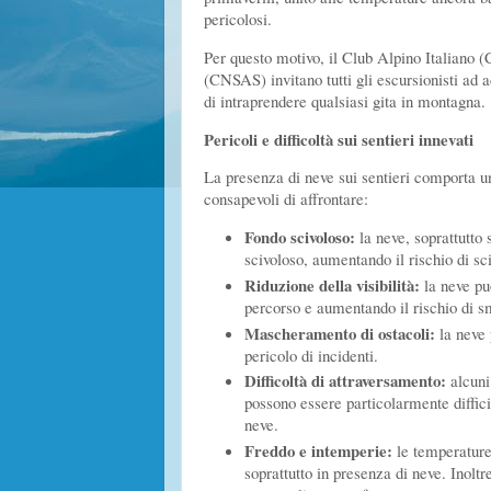
pericolosi.
Per questo motivo, il Club Alpino Italiano 
(CNSAS) invitano tutti gli escursionisti ad
di intraprendere qualsiasi gita in montagna.
Pericoli e difficoltà sui sentieri innevati
La presenza di neve sui sentieri comporta una
consapevoli di affrontare:
Fondo scivoloso:
la neve, soprattutto
scivoloso, aumentando il rischio di sc
Riduzione della visibilità:
la neve può
percorso e aumentando il rischio di 
Mascheramento di ostacoli:
la neve 
pericolo di incidenti.
Difficoltà di attraversamento:
alcuni 
possono essere particolarmente difficil
neve.
Freddo e intemperie:
le temperature
soprattutto in presenza di neve. Inolt