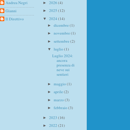
Andrea Negri
2026
(4)
►
2025
(12)
Gianni
►
2024
(14)
Il Direttivo
▼
dicembre
(1)
►
novembre
(1)
►
settembre
(2)
►
luglio
(1)
▼
Luglio 2024:
ancora
presenza di
neve sui
sentieri
maggio
(1)
►
aprile
(2)
►
marzo
(3)
►
febbraio
(3)
►
2023
(16)
►
2022
(21)
►