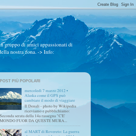
un gruppo di amici appassionati di
ella nostra zona. -> Info:
POST PIÙ POPOLARI
mercoledì 7 marzo 2012 •
Alaska come il GPS può
cambiare il modo di viaggiare
Il Denali - photo by Wikipedia
riceviamo e pubblichiamo:
Seconda serata della 14a rassegna "C'E'
MONDO FUOR DA QUESTE MURA...
al MART di Rovereto: La guerra