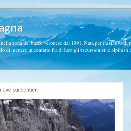
tagna
ella zona del basso veronese dal 1991. Nata per iniziativa di 
di mettere in contatto fra di loro gli escursionisti e alpinisti d
neve sui sentieri