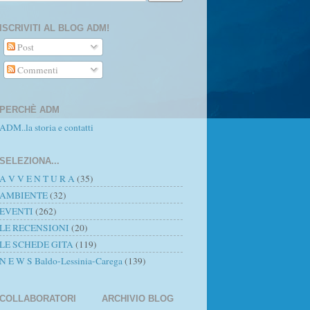
ISCRIVITI AL BLOG ADM!
Post
Commenti
PERCHÈ ADM
ADM..la storia e contatti
SELEZIONA...
A V V E N T U R A
(35)
AMBIENTE
(32)
EVENTI
(262)
LE RECENSIONI
(20)
LE SCHEDE GITA
(119)
N E W S Baldo-Lessinia-Carega
(139)
COLLABORATORI
ARCHIVIO BLOG