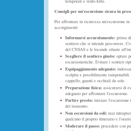
temporali e vento forte.
Consigli per un'escursione sicura in pres
Per affrontare in sicurezza un'escursione in
accorgimenti:
Informarsi accuratamente:
prima di
sentiero che si intende percorrere. Co
del CNSAS e le locande situate all'im
Scegliere il sentiero giusto:
optare pe
escursionistiche. Evitare i sentieri ripi
Equipaggiamento adeguato:
indossar
scolpita e possibilmente ramponabili.
cappello, guanti e occhiali da sole.
Preparazione fisica:
assicurarsi di e
adeguato per affrontare l'escursione.
Partire presto:
iniziare l'escursione 
del tramonto.
Non escursioni da soli:
mai intrapren
qualcuno il proprio itinerario e l'orario
Moderare il passo:
procedere con pas