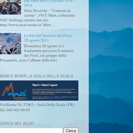
che verrà non è la prima 1914 -
2014
Gino Severini - "Cannoni in
azione", 1915. Mart, collezione
VAF-Stiftung estratto dal sito
http://www.mart.trento.it/ Mart ...
Le foto del Sentiero dei Fiori -
28 agosto 2011
Domenica 28 agosto si è
finalmente percorso il sentiero
dei Fiori, sul gruppo della
Presanella...ecco l' album delle foto
MARI E MONTI..A ISOLA DELLA SCALA
Via Roma 54, 37063 – Isola Della Scala (VR) -
Tel. 045 663 00 69
CERCA NEL BLOG