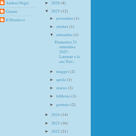
Andrea Negri
2026
(4)
►
2025
(12)
Gianni
▼
novembre
(1)
►
Il Direttivo
ottobre
(1)
►
settembre
(1)
▼
Domenica 21
settembre
2025 -
Latemar e la
sua Torr...
maggio
(2)
►
aprile
(1)
►
marzo
(3)
►
febbraio
(1)
►
gennaio
(2)
►
2024
(14)
►
2023
(16)
►
2022
(21)
►