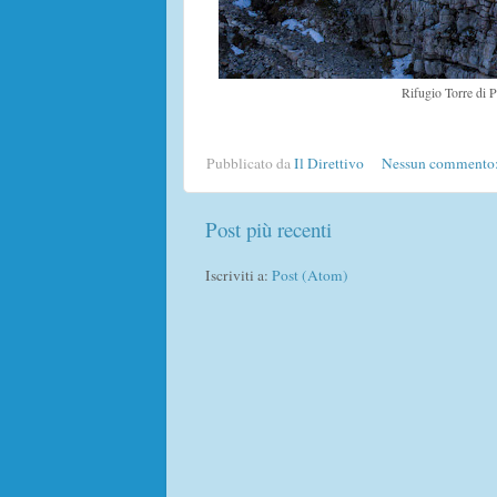
Rifugio Torre di P
Pubblicato da
Il Direttivo
Nessun commento
Post più recenti
Iscriviti a:
Post (Atom)