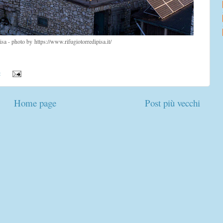
isa - photo by https://www.rifugiotorredipisa.it/
:
Home page
Post più vecchi