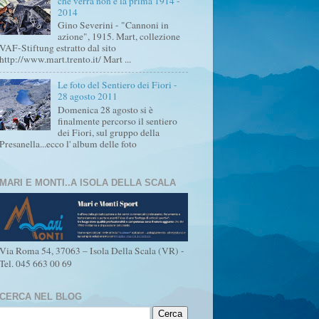
che verrà non è la prima 1914 -
2014
Gino Severini - "Cannoni in
azione", 1915. Mart, collezione
VAF-Stiftung estratto dal sito
http://www.mart.trento.it/ Mart ...
Le foto del Sentiero dei Fiori -
28 agosto 2011
Domenica 28 agosto si è
finalmente percorso il sentiero
dei Fiori, sul gruppo della
Presanella...ecco l' album delle foto
MARI E MONTI..A ISOLA DELLA SCALA
Via Roma 54, 37063 – Isola Della Scala (VR) -
Tel. 045 663 00 69
CERCA NEL BLOG