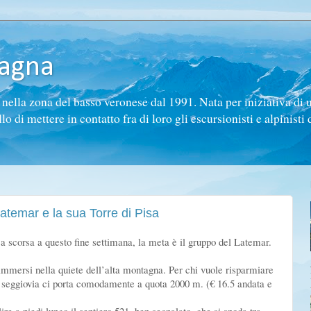
tagna
ella zona del basso veronese dal 1991. Nata per iniziativa di 
di mettere in contatto fra di loro gli escursionisti e alpinisti d
temar e la sua Torre di Pisa
scorsa a questo fine settimana, la meta è il gruppo del Latemar.
mmersi nella quiete dell’alta montagna. Per chi vuole risparmiare
 la seggiovia ci porta comodamente a quota 2000 m. (€ 16.5 andata e