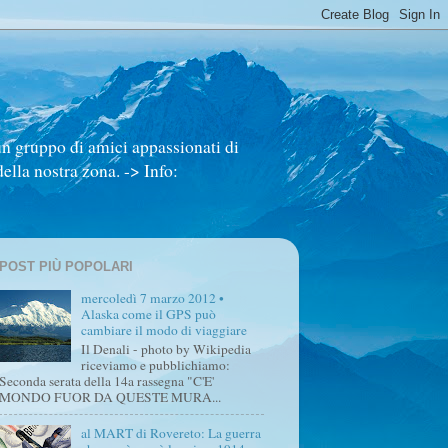
un gruppo di amici appassionati di
ella nostra zona. -> Info:
POST PIÙ POPOLARI
mercoledì 7 marzo 2012 •
Alaska come il GPS può
cambiare il modo di viaggiare
Il Denali - photo by Wikipedia
riceviamo e pubblichiamo:
Seconda serata della 14a rassegna "C'E'
MONDO FUOR DA QUESTE MURA...
al MART di Rovereto: La guerra