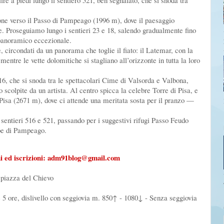
ire a piedi lungo il sentiero 521, ben segnalato, che si snoda tra
ione verso il Passo di Pampeago (1996 m), dove il paesaggio
e. Proseguiamo lungo i sentieri 23 e 18, salendo gradualmente fino
panoramico eccezionale.
circondati da un panorama che toglie il fiato: il Latemar, con la
entre le vette dolomitiche si stagliano all’orizzonte in tutta la loro
6, che si snoda tra le spettacolari Cime di Valsorda e Valbona,
scolpite da un artista. Al centro spicca la celebre Torre di Pisa, e
Pisa (2671 m), dove ci attende una meritata sosta per il pranzo —
sentieri 516 e 521, passando per i suggestivi rifugi Passo Feudo
lpe di Pampeago.
i ed iscrizioni: adm91blog@gmail.com
a piazza del Chievo
 ore, dislivello con seggiovia m. 850↑ - 1080↓ - Senza seggiovia