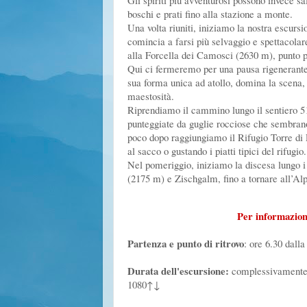
Gli spiriti più avventurosi possono invece sal
boschi e prati fino alla stazione a monte.
Una volta riuniti, iniziamo la nostra escurs
comincia a farsi più selvaggio e spettacolar
alla Forcella dei Camosci (2630 m), punto 
Qui ci fermeremo per una pausa rigenerante, 
sua forma unica ad atollo, domina la scena, m
maestosità.
Riprendiamo il cammino lungo il sentiero 51
punteggiate da guglie rocciose che sembrano 
poco dopo raggiungiamo il Rifugio Torre di 
al sacco o gustando i piatti tipici del rifugio.
Nel pomeriggio, iniziamo la discesa lungo i 
(2175 m) e Zischgalm, fino a tornare all’A
Per informazion
Partenza e punto di ritrovo
: ore 6.30 dall
Durata dell'escursione:
complessivamente 5
1080↑↓