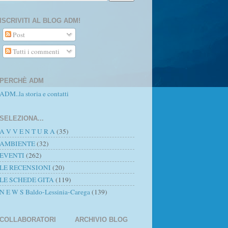
ISCRIVITI AL BLOG ADM!
Post
Tutti i commenti
PERCHÈ ADM
ADM..la storia e contatti
SELEZIONA...
A V V E N T U R A
(35)
AMBIENTE
(32)
EVENTI
(262)
LE RECENSIONI
(20)
LE SCHEDE GITA
(119)
N E W S Baldo-Lessinia-Carega
(139)
COLLABORATORI
ARCHIVIO BLOG