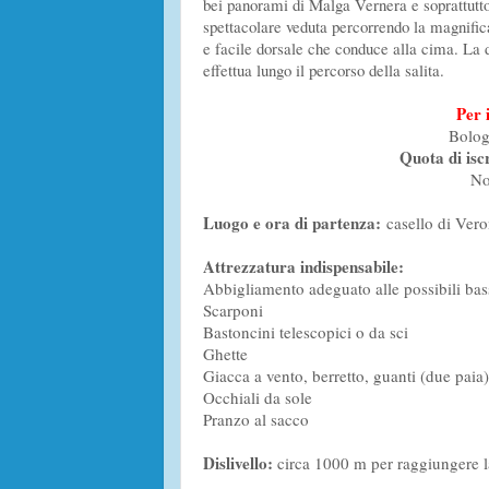
bei panorami di Malga Vernera e soprattutto
spettacolare veduta percorrendo la magnifi
e facile dorsale che conduce alla cima. La 
effettua lungo il percorso della salita.
Per 
Bolog
Quota di isc
No
Luogo e ora di partenza:
casello di Ve
Attrezzatura indispensabile:
Abbigliamento adeguato alle possibili bas
Scarponi
Bastoncini telescopici o da sci
Ghette
Giacca a vento, berretto, guanti (due paia)
Occhiali da sole
Pranzo al sacco
Dislivello:
circa 1000 m per raggiungere la