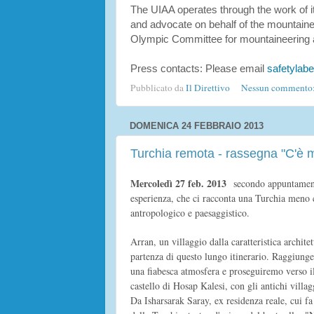
The UIAA operates through the work of
and advocate on behalf of the mountaine
Olympic Committee for mountaineering a
Press contacts: Please email
safetylab
Pubblicato da
Il Direttivo
Nessun commento
DOMENICA 24 FEBBRAIO 2013
Turchia remota - rassegna "C'è 
Mercoledì 27 feb. 2013
secondo appuntamento 
esperienza, che ci racconta una Turchia meno c
antropologico e paesaggistico.
Arran, un villaggio dalla caratteristica architet
partenza di questo lungo itinerario. Raggiun
una fiabesca atmosfera e proseguiremo verso il
castello di Hosap Kalesi, con gli antichi villa
Da Isharsarak Saray, ex residenza reale, cui fa