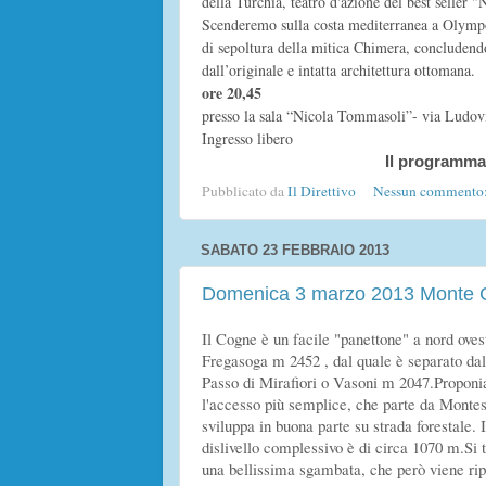
della Turchia, teatro d'azione del best selle
Scenderemo sulla costa mediterranea a Olympos, 
di sepoltura della mitica Chimera, concludendo
dall’originale e intatta architettura ottomana.
ore 20,45
presso la sala “Nicola Tommasoli”- via Ludov
Ingresso libero
Il programm
Pubblicato da
Il Direttivo
Nessun commento
SABATO 23 FEBBRAIO 2013
Domenica 3 marzo 2013 Monte C
Il Cogne è un facile "panettone" a nord oves
Fregasoga m 2452 , dal quale è separato da
Passo di Mirafiori o Vasoni m 2047.
Propon
l'accesso più semplice, che parte da Montes
sviluppa in buona parte su strada forestale. I
dislivello complessivo è di circa 1070 m.
Si 
una bellissima sgambata, che però viene rip