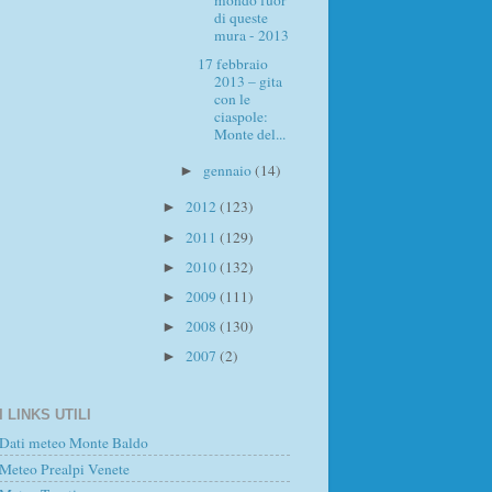
di queste
mura - 2013
17 febbraio
2013 – gita
con le
ciaspole:
Monte del...
gennaio
(14)
►
2012
(123)
►
2011
(129)
►
2010
(132)
►
2009
(111)
►
2008
(130)
►
2007
(2)
►
I LINKS UTILI
Dati meteo Monte Baldo
Meteo Prealpi Venete