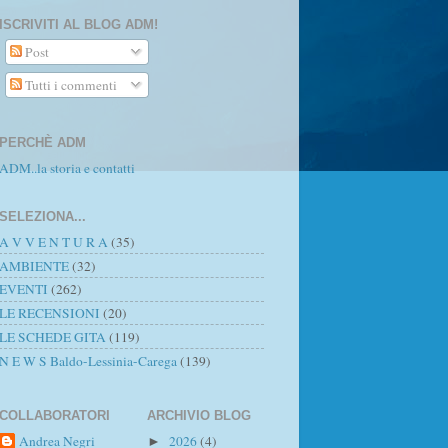
ISCRIVITI AL BLOG ADM!
Post
Tutti i commenti
PERCHÈ ADM
ADM..la storia e contatti
SELEZIONA...
A V V E N T U R A
(35)
AMBIENTE
(32)
EVENTI
(262)
LE RECENSIONI
(20)
LE SCHEDE GITA
(119)
N E W S Baldo-Lessinia-Carega
(139)
COLLABORATORI
ARCHIVIO BLOG
Andrea Negri
2026
(4)
►