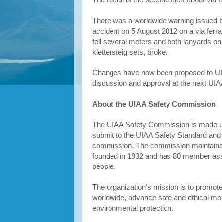
The recall is the second alert about via f
There was a worldwide warning issued by
accident on 5 August 2012 on a via ferrat
fell several meters and both lanyards o
klettersteig sets, broke.
Changes have now been proposed to UIAA 
discussion and approval at the next UI
About the UIAA Safety Commission
The UIAA Safety Commission is made up 
submit to the UIAA Safety Standard and 
commission. The commission maintains a
founded in 1932 and has 80 member assoc
people.
The organization's mission is to promot
worldwide, advance safe and ethical mo
environmental protection.