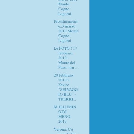
Monte
Cogne -
Lagorai
Prossimament
e..3 marzo
2013 Monte
Cogne -
Lagorai
Le FOTO ! 17
febbraio
2013 -
Monte del
Passo..tra ...
20 febbraio
2013 a
Zevio:
"SELVAGG
IO BLU" -
TREKKI...
M’ILLUMIN
O DI
MENO
2013
Verona: C'è
mondo fuor