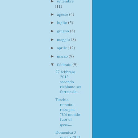
settembre
►
(11)
agosto
(4)
►
luglio
(5)
►
giugno
(8)
►
maggio
(8)
►
aprile
(12)
►
marzo
(9)
►
febbraio
(9)
▼
27 febbraio
2013 -
secondo
richiamo set
ferrate da...
Turchia
remota -
rassegna
"C'è mondo
fuor di
quest...
Domenica 3
marzo 2013