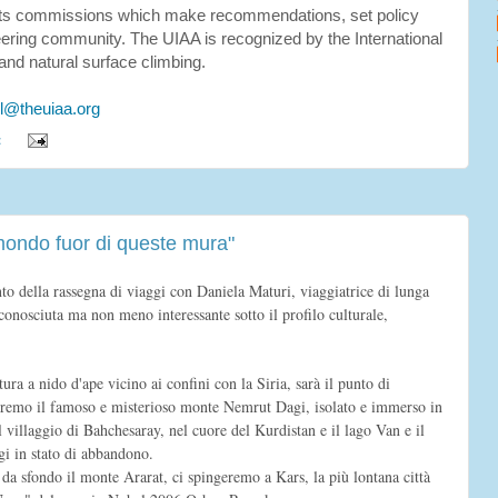
 its commissions which make recommendations, set policy
ering community. The UIAA is recognized by the International
nd natural surface climbing.
el@theuiaa.org
:
mondo fuor di queste mura"
della rassegna di viaggi con Daniela Maturi, viaggiatrice di lunga
onosciuta ma non meno interessante sotto il profilo culturale,
tura a nido d'ape vicino ai confini con la Siria, sarà il punto di
geremo il famoso e misterioso monte Nemrut Dagi, isolato e immerso in
 villaggio di Bahchesaray, nel cuore del Kurdistan e il lago Van e il
ggi in stato di abbandono.
 da sfondo il monte Ararat, ci spingeremo a Kars, la più lontana città