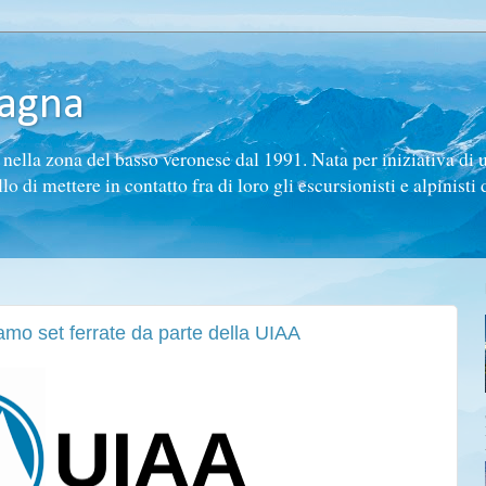
tagna
ella zona del basso veronese dal 1991. Nata per iniziativa di 
di mettere in contatto fra di loro gli escursionisti e alpinisti d
amo set ferrate da parte della UIAA