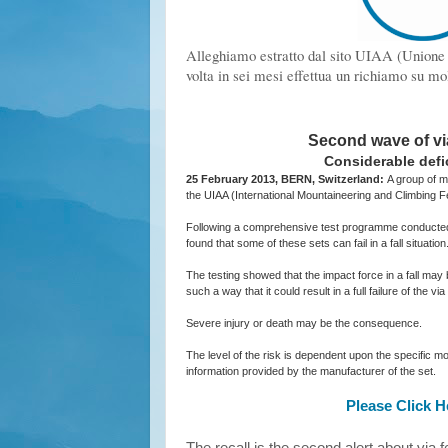
Alleghiamo estratto dal sito UIAA (Unione I
volta in sei mesi effettua un richiamo su molt
Second wave of via
Considerable defi
25 February 2013, BERN, Switzerland:
A group of ma
the UIAA (International Mountaineering and Climbing 
Following a comprehensive test programme conducted on
found that some of these sets can fail in a fall situation
The testing showed that the impact force in a fall may
such a way that it could result in a full failure of the via
Severe injury or death may be the consequence.
The level of the risk is dependent upon the specific m
information provided by the manufacturer of the set.
Please Click H