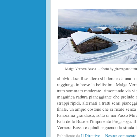
Malga Vernera Bassa - photo by girovagandointre
al bivio dove il sentiero si biforca: da una p
raggiunge in breve la bellissima Malga Ver
tutto sommato moderate, rimontando via via v
magnifica radura pianeggiante che prelude al
strappi ripidi, alternati a tratti semi pianeg
finale, un ampio costone che si risale senza 
Panorama grandioso, sotto di noi Passo Mira
Pala delle Buse e l'imponente Fregasoga. Il 
Vernera Bassa e quindi seguendo la strada f
Pubblicato da
Il Direttivo
Nessun commento