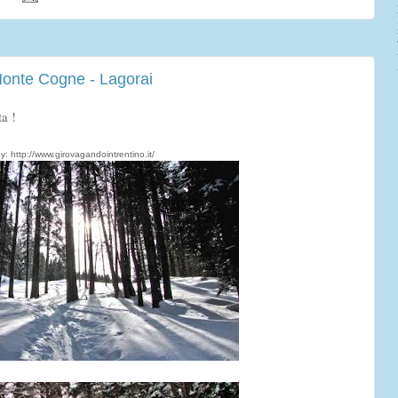
onte Cogne - Lagorai
ta !
y: http://www.girovagandointrentino.it/