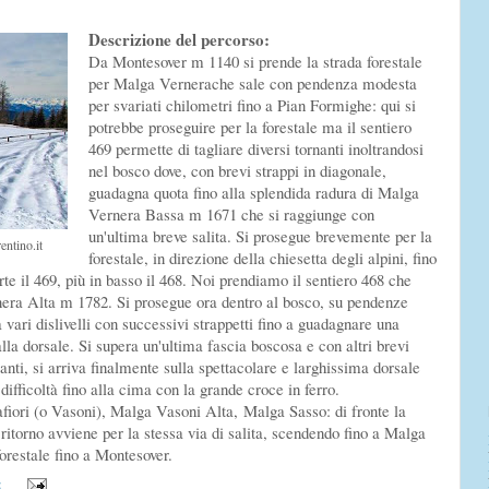
Descrizione del percorso:
Da Montesover m 1140 si prende la strada forestale
per Malga Vernerache sale con pendenza modesta
per svariati chilometri fino a Pian Formighe: qui si
potrebbe proseguire per la forestale ma il sentiero
469 permette di tagliare diversi tornanti inoltrandosi
nel bosco dove, con brevi strappi in diagonale,
guadagna quota fino alla splendida radura di Malga
Vernera Bassa m 1671 che si raggiunge con
un'ultima breve salita. Si prosegue brevemente per la
ntino.it
forestale, in direzione della chiesetta degli alpini, fino
arte il 469, più in basso il 468. Noi prendiamo il sentiero 468 che
nera Alta m 1782. Si prosegue ora dentro al bosco, su pendenze
ari dislivelli con successivi strappetti fino a guadagnare una
la dorsale. Si supera un'ultima fascia boscosa e con altri brevi
gianti, si arriva finalmente sulla spettacolare e larghissima dorsale
difficoltà fino alla cima con la grande croce in ferro.
fiori (o Vasoni), Malga Vasoni Alta, Malga Sasso: di fronte la
ritorno avviene per la stessa via di salita, scendendo fino a Malga
orestale fino a Montesover.
: