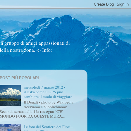
un gruppo di amici appassionati di
ella nostra zona. -> Info:
POST PIÙ POPOLARI
mercoledì 7 marzo 2012 •
Alaska come il GPS può
cambiare il modo di viaggiare
Il Denali - photo by Wikipedia
riceviamo e pubblichiamo:
Seconda serata della 14a rassegna "C'E'
MONDO FUOR DA QUESTE MURA...
Le foto del Sentiero dei Fiori -