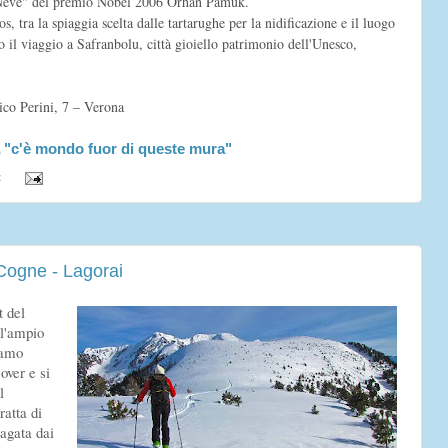
r "Neve" del premio Nobel 2006 Orhan Pamuk.
tra la spiaggia scelta dalle tartarughe per la nidificazione e il luogo
 il viaggio a Safranbolu, città gioiello patrimonio dell'Unesco,
ico Perini, 7 – Verona
a
"c'è mondo fuor di queste mura"
:
ogne - Lagorai
t del
ll'ampio
iamo
over e si
l
tratta di
agata dai