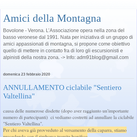
Amici della Montagna
Bovolone - Verona. L’Associazione opera nella zona del
basso veronese dal 1991. Nata per iniziativa di un gruppo di
amici appassionati di montagna, si propone come obiettivo
quello di mettere in contatto fra di loro gli escursionisti e
alpinisti della nostra zona. -> Info: adm91blog@gmail.com
domenica 23 febbraio 2020
ANNULLAMENTO ciclabile "Sentiero
Valtellina"
causa delle numerose disdette (dopo aver raggiunto un'importante
numero di partecipanti) ci vediamo costretti ad annullare la ciclabile
"Sentiero Valtellina".
Per chi aveva già provveduto al versamento della caparra, stiamo
procedendo con il rimborso tramite bonifico