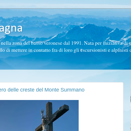
tagna
ella zona del basso veronese dal 1991. Nata per iniziativa di 
di mettere in contatto fra di loro gli escursionisti e alpinisti d
iero delle creste del Monte Summano