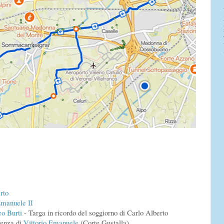
rto
Emanuele II
o Burti
- Targa in ricordo del soggiorno di Carlo Alberto
senza di
Vittorio Emanuele
(Corte Gustalla)