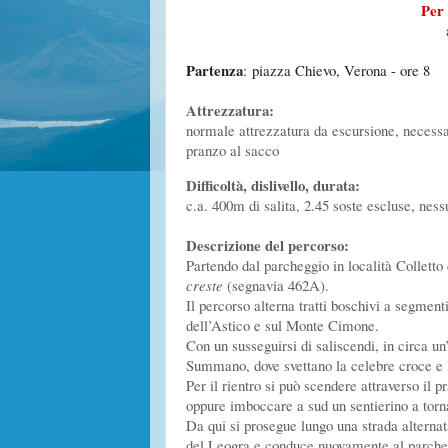
Per 
Partenza
:
piazza Chievo, Verona - ore 8
Attrezzatura:
normale attrezzatura da escursione, necessar
pranzo al sacco
Difficoltà, dislivello, durata:
c.a. 400m di salita, 2.45 soste escluse, ness
Descrizione del percorso:
Partendo dal parcheggio in località Colletto
creste
(segnavia 462A).
Il percorso alterna tratti boschivi a segment
dell’Astico e sul Monte Cimone.
Con un susseguirsi di saliscendi, in circa u
Summano, dove svettano la celebre croce e la
Per il rientro si può scendere attraverso il p
oppure imboccare a sud un sentierino a torna
Da qui si prosegue lungo una strada alternat
del Leogra e conduce nuovamente al parcheg