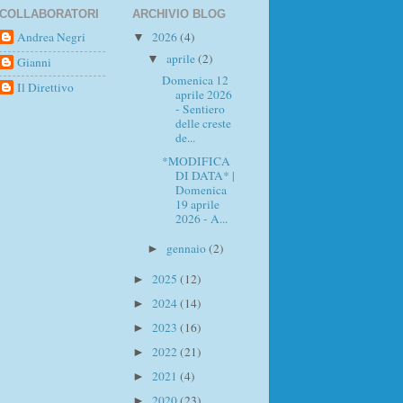
COLLABORATORI
ARCHIVIO BLOG
Andrea Negri
2026
(4)
▼
aprile
(2)
▼
Gianni
Domenica 12
Il Direttivo
aprile 2026
- Sentiero
delle creste
de...
*MODIFICA
DI DATA* |
Domenica
19 aprile
2026 - A...
gennaio
(2)
►
2025
(12)
►
2024
(14)
►
2023
(16)
►
2022
(21)
►
2021
(4)
►
2020
(23)
►