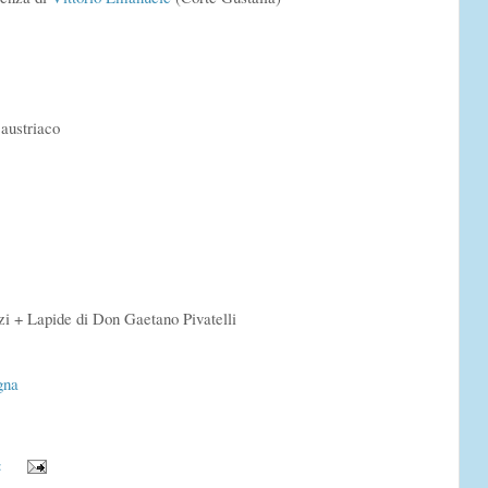
austriaco
zi + Lapide di Don Gaetano Pivatelli
gna
: