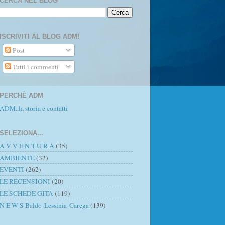
CERCA NEL BLOG
ISCRIVITI AL BLOG ADM!
Post
Tutti i commenti
PERCHÈ ADM
ADM..la storia e contatti
SELEZIONA...
A V V E N T U R A
(35)
AMBIENTE
(32)
EVENTI
(262)
LE RECENSIONI
(20)
LE SCHEDE GITA
(119)
N E W S Baldo-Lessinia-Carega
(139)