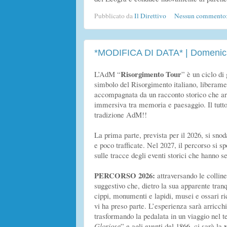
Pubblicato da
Il Direttivo
Nessun commento
*MODIFICA DI DATA* | Domenica 
Risorgimento Tour
L’AdM “
” è un ciclo di 
simbolo del Risorgimento italiano, liberame
accompagnata da un racconto storico che arr
immersiva tra memoria e paesaggio. Il tutt
tradizione AdM!!
La prima parte, prevista per il 2026, si sn
e poco trafficate. Nel 2027, il percorso si s
sulle tracce degli eventi storici che hanno se
PERCORSO 2026:
attraversando le collin
suggestivo che, dietro la sua apparente tranqu
cippi, monumenti e lapidi, musei e ossari ric
vi ha preso parte. L’esperienza sarà arricch
trasformando la pedalata in un viaggio nel te
v
Gloriosa
” e agli eventi del 1866, ci sarà la