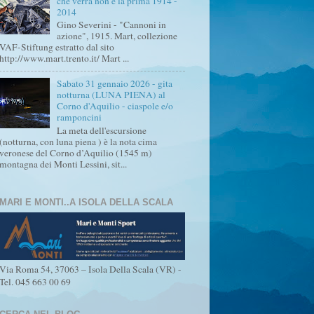
che verrà non è la prima 1914 -
2014
Gino Severini - "Cannoni in
azione", 1915. Mart, collezione
VAF-Stiftung estratto dal sito
http://www.mart.trento.it/ Mart ...
Sabato 31 gennaio 2026 - gita
notturna (LUNA PIENA) al
Corno d'Aquilio - ciaspole e/o
ramponcini
La meta dell'escursione
(notturna, con luna piena ) è la nota cima
veronese del Corno d’Aquilio (1545 m)
montagna dei Monti Lessini, sit...
MARI E MONTI..A ISOLA DELLA SCALA
Via Roma 54, 37063 – Isola Della Scala (VR) -
Tel. 045 663 00 69