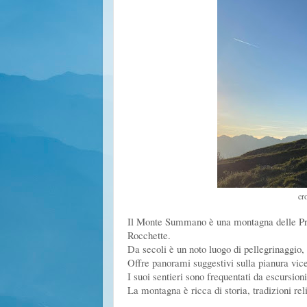
cr
Il Monte Summano è una montagna delle Preal
Rocchette.
Da secoli è un noto luogo di pellegrinaggio,
Offre panorami suggestivi sulla pianura vice
I suoi sentieri sono frequentati da escursioni
La montagna è ricca di storia, tradizioni rel