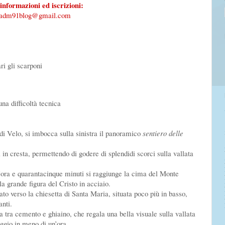
informazioni ed iscrizioni:
adm91blog@gmail.com
i gli scarponi
una difficoltà tecnica
 di Velo, si imbocca sulla sinistra il panoramico
sentiero delle
i in cresta, permettendo di godere di splendidi scorci sulla vallata
n’ora e quarantacinque minuti si raggiunge la cima del Monte
 grande figura del Cristo in acciaio.
rato verso la chiesetta di Santa Maria, situata poco più in basso,
nti.
a tra cemento e ghiaino, che regala una bella visuale sulla vallata
gio in meno di un’ora.