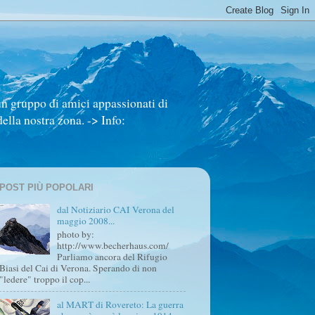
un gruppo di amici appassionati di
ella nostra zona. -> Info:
POST PIÙ POPOLARI
dal Notiziario CAI Verona del
maggio 2008...
photo by:
http://www.becherhaus.com/
Parliamo ancora del Rifugio
Biasi del Cai di Verona. Sperando di non
"ledere" troppo il cop...
al MART di Rovereto: La guerra