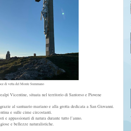
oce di vetta del Monte Summano
pi Vicentine, situata nel territorio di Santorso e Piovene
 grazie al santuario mariano e alla grotta dedicata a San Giovanni.
ntina e sulle cime circostanti.
sti e appassionati di natura durante tutto l’anno.
igiose e bellezze naturalistiche.