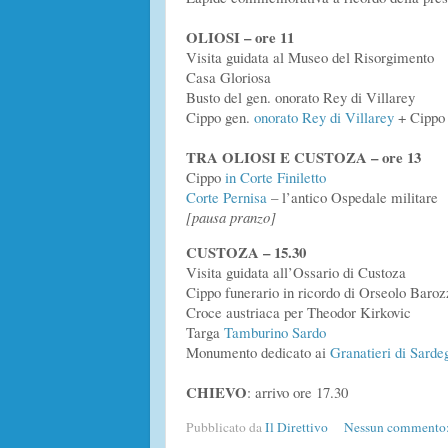
OLIOSI – ore 11
Visita guidata al Museo del Risorgimento
Casa Gloriosa
Busto del gen. onorato Rey di Villarey
Cippo gen.
onorato Rey di Villarey
+ Cippo 
TRA OLIOSI E CUSTOZA – ore 13
Cippo
in Corte Finiletto
Corte Pernisa
– l’antico Ospedale militare
[pausa pranzo]
CUSTOZA – 15.30
Visita guidata all’Ossario di Custoza
Cippo funerario in ricordo di Orseolo Baroz
Croce austriaca per Theodor Kirkovic
Targa
Tamburino Sardo
Monumento dedicato ai
Granatieri di Sarde
CHIEVO
: arrivo ore 17.30
Pubblicato da
Il Direttivo
Nessun commento