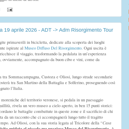
:
19 aprile 2026 - ADT -> Adm Risorgimento Tour
gite primaverili in bicicletta, dedicate alla scoperta dei luoghi
nte ispirate al
Museo Diffuso Del Risorgimento
. Ogni uscita è
icchisce il viaggio, trasformando la pedalata in un’esperienza
o, ovviamente, accompagnato da buon cibo e vini, come da
oda tra Sommacampagna, Custoza e Oliosi, lungo strade secondarie
posterà tra San Martino della Battaglia e Solferino, proseguendo così
gnato l’Italia.
e moreniche del territorio veronese, si pedala in un paesaggio
illità, rivela un vero museo a cielo aperto, in ben 15 punti storici:
ordano le battaglie combattute in queste zone e il sacrificio di chi
ita da un racconto che ci accompagnerà lungo tutto il tragitto
mpo. Ad Oliosi, con la sua storia legata al Tricolore della “
Casa
isita guidata al piccolo ma prezioso Museo del Risorgimento
.
A