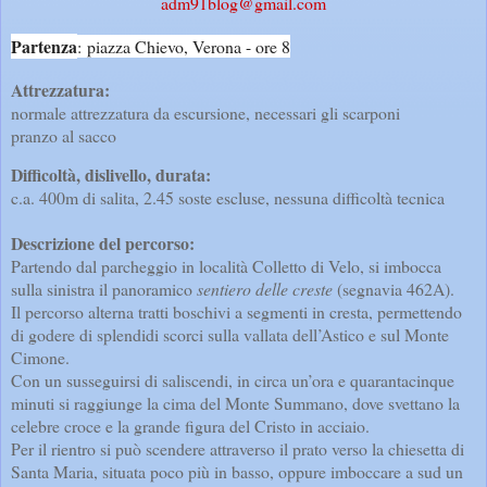
adm91blog@gmail.com
Partenza
:
piazza Chievo, Verona - ore 8
Attrezzatura:
normale attrezzatura da escursione, necessari gli scarponi
pranzo al sacco
Difficoltà, dislivello, durata:
c.a. 400m di salita, 2.45 soste escluse, nessuna difficoltà tecnica
Descrizione del percorso:
Partendo dal parcheggio in località Colletto di Velo, si imbocca
sulla sinistra il panoramico
sentiero delle creste
(segnavia 462A).
Il percorso alterna tratti boschivi a segmenti in cresta, permettendo
di godere di splendidi scorci sulla vallata dell’Astico e sul Monte
Cimone.
Con un susseguirsi di saliscendi, in circa un’ora e quarantacinque
minuti si raggiunge la cima del Monte Summano, dove svettano la
celebre croce e la grande figura del Cristo in acciaio.
Per il rientro si può scendere attraverso il prato verso la chiesetta di
Santa Maria, situata poco più in basso, oppure imboccare a sud un