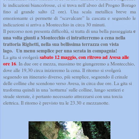
le indicazioni bianco/rosse, ci si trova nell’alveo del Progno Borago
fino al grande salto (2 ore). Una scala metallica breve ma
emozionante ci permette di “scavalcare” la cascata e seguendo le
indicazioni si arriva a Montecchio in circa 30 minuti.
e
Il percorso non presenta difficoltà, si tratta di una bella passeggiata
una volta giunti a Montecchio ci intratterremo a cena nella
trattoria Righetti, nella sua bellissima terrazza con vista
lago. Un menu semplice per una serata in compagnia!
sabato 12 maggio, con ritrovo ad Avesa alle
La gita si svolgerà
ore 16
. In due ore e mezza, massimo tre giungeremo a Montecchio,
dove alle 19,30 circa inizieremo la cena. Il ritorno si svolgerà
seguendo un itinerario diverso, più semplice, seguendo il crinale
delle colline che scendono verso Avesa, in circa due ore. La gita si
trasforma quindi in una 'notturna' sulle colline, lungo sentieri e
strade sterrate, è pertanto necessario attrezzarsi con una torcia
elettrica. Il ritorno è previsto tra le 23.30 e mezzanotte.