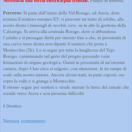
Necessaria una torcia elettrica/pila frontale.
Pranzo in trattoria.
Percorso:
Si parte dall’inizio della Val Borago, ad Avesa, dove
termina il sentiero europeo E5: si percorre un tratto di asfalto, alla
nostra destra i rimasugli di vecchie cave, su in alto la grottona della
Calzarega. Si arriva alla contrada Borago, dove si abbandona
l’asfalto e si prosegue diritti per sterrato fino a che, in prossimità di
una curva verso destra non diparte il sentiero che porta a
Montecchio (2h). Lo si segue per tutta la lunghezza del Vajo
Borago, camminando sul greto del progno passando varie
formazioni di origine geologica. Giunti in prossimità di un’enorme
camera, dopo 4 km circa si salgono, con attenzione, le tre rampe di
scale sulla nostra sinistra. Ancora alcuni tratti, in parte esposti, ora
sopra la valle e si giunge a Montecchio.
Il ritorno segue per sentieri e strade sterrate la linea del crinale che
scende verso Avesa e non presenta difficoltà
Il Direttivo
Nessun commento: