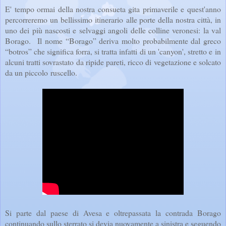
E' tempo ormai della nostra consueta gita primaverile e quest'anno
percorreremo un bellissimo itinerario alle porte della nostra città, in
uno dei più nascosti e selvaggi angoli delle colline veronesi: la val
Borago. Il nome “Borago” deriva molto probabilmente dal greco
“botros” che significa forra, si tratta infatti di un 'canyon', stretto e in
alcuni tratti sovrastato da ripide pareti, ricco di vegetazione e solcato
da un piccolo ruscello.
Si parte dal paese di Avesa e oltrepassata la contrada Borago
continuando sullo sterrato si devia nuovamente a sinistra e seguendo