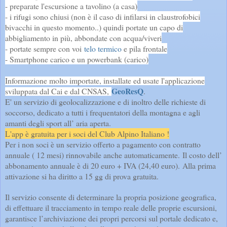
- preparate l'escursione a tavolino (a casa)
- i rifugi sono chiusi (non è il caso di infilarsi in claustrofobici
bivacchi in questo momento..) quindi portate un capo di
abbigliamento in più, abbondate con acqua/viveri
- portate sempre con voi
telo termico
e pila frontale
- Smartphone carico e un powerbank (carico)
Informazione molto importate, installate ed usate l'applicazione
GeoResQ
sviluppata dal Cai e dal CNSAS,
.
E' un servizio di geolocalizzazione e di inoltro delle richieste di
soccorso, dedicato a tutti i frequentatori della montagna e agli
amanti degli sport all’ aria aperta.
L'app è gratuita per i soci del Club Alpino Italiano !
Per i non soci è un servizio offerto a pagamento con contratto
annuale ( 12 mesi) rinnovabile anche automaticamente.
Il costo dell’
abbonamento annuale è di 20 euro + IVA (24,40 euro).
Alla prima
attivazione si ha diritto a 15 gg di prova gratuita.
Il servizio consente di determinare la propria posizione geografica,
di effettuare il tracciamento in tempo reale delle proprie escursioni,
garantisce l’archiviazione dei propri percorsi sul portale dedicato e,