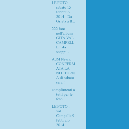
LE FOTO ..
sabato 15
febbraio
2014 - Da
Grietz a B...
222 foto
nell'album
GITA VAL
CAMPELL
E ! sta
scoppi...
AdM News:
CONFERM
ATA LA
NOTTURN
A di sabato
sera !
complimenti a
tutti per le
foto..
LE FOTO ..
val
Campelle 9
febbraio
2014