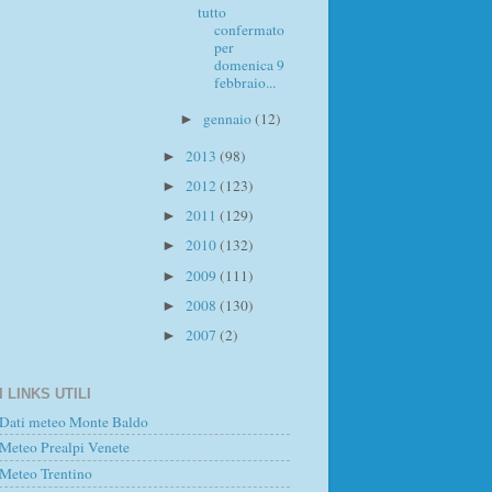
tutto
confermato
per
domenica 9
febbraio...
gennaio
(12)
►
2013
(98)
►
2012
(123)
►
2011
(129)
►
2010
(132)
►
2009
(111)
►
2008
(130)
►
2007
(2)
►
I LINKS UTILI
Dati meteo Monte Baldo
Meteo Prealpi Venete
Meteo Trentino