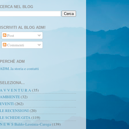
CERCA NEL BLOG
ISCRIVITI AL BLOG ADM!
Post
Commenti
PERCHÈ ADM
ADM..la storia e contatti
SELEZIONA...
A V V E N T U R A
(35)
AMBIENTE
(32)
EVENTI
(262)
LE RECENSIONI
(20)
LE SCHEDE GITA
(119)
N E W S Baldo-Lessinia-Carega
(139)