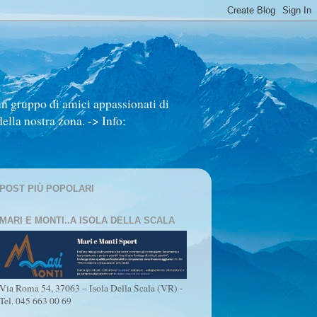
un gruppo di amici appassionati di
ella nostra zona. -> Info:
POST PIÙ POPOLARI
MARI E MONTI..A ISOLA DELLA SCALA
Via Roma 54, 37063 – Isola Della Scala (VR) -
Tel. 045 663 00 69