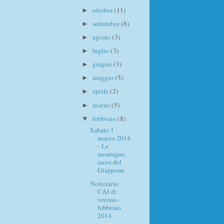
ottobre
(11)
►
settembre
(8)
►
agosto
(3)
►
luglio
(3)
►
giugno
(3)
►
maggio
(5)
►
aprile
(2)
►
marzo
(5)
►
febbraio
(8)
▼
Sabato 1
marzo 2014
- Le
montagne
sacre del
Giappone
Notiziario
CAI di
verona -
febbraio
2014