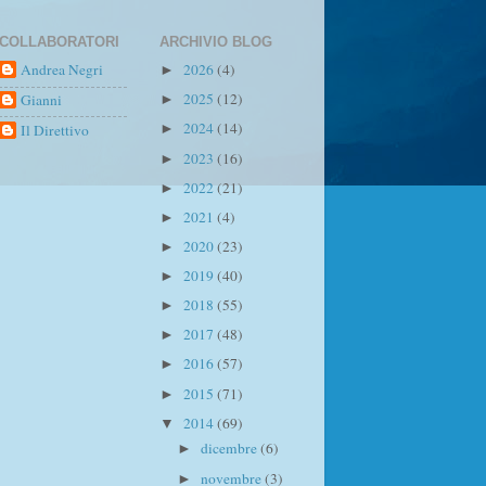
COLLABORATORI
ARCHIVIO BLOG
Andrea Negri
2026
(4)
►
2025
(12)
Gianni
►
2024
(14)
Il Direttivo
►
2023
(16)
►
2022
(21)
►
2021
(4)
►
2020
(23)
►
2019
(40)
►
2018
(55)
►
2017
(48)
►
2016
(57)
►
2015
(71)
►
2014
(69)
▼
dicembre
(6)
►
novembre
(3)
►