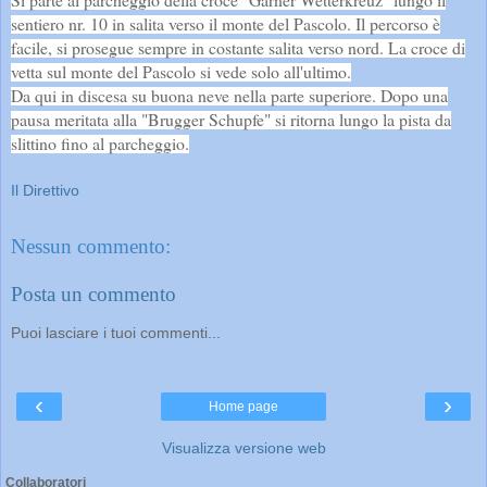
sentiero nr. 10 in salita verso il monte del Pascolo. Il percorso è
facile, si prosegue sempre in costante salita verso nord. La croce di
vetta sul monte del Pascolo si vede solo all'ultimo.
Da qui in discesa su buona neve nella parte superiore. Dopo una
pausa meritata alla "Brugger Schupfe" si ritorna lungo la pista da
slittino fino al parcheggio.
Il Direttivo
Nessun commento:
Posta un commento
Puoi lasciare i tuoi commenti...
‹
›
Home page
Visualizza versione web
Collaboratori