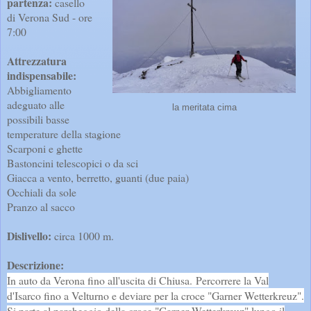
partenza:
casello
di Verona Sud - ore
7:00
Attrezzatura
indispensabile:
Abbigliamento
adeguato alle
la meritata cima
possibili basse
temperature della stagione
Scarponi e ghette
Bastoncini telescopici o da sci
Giacca a vento, berretto, guanti (due paia)
Occhiali da sole
Pranzo al sacco
Dislivello:
circa 1000 m.
Descrizione:
In auto da Verona fino all'uscita di Chiusa.
Percorrere la Val
d'Isarco fino a Velturno e deviare per la croce "Garner Wetterkreuz".
Si parte al parcheggio della croce "Garner Wetterkreuz" lungo il