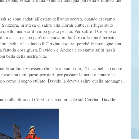
del Leone, versante italiano della montagna più bella e famosa del
issà se sono andati all'estate dell'anno scorso, quando eravamo
vizzera, in attesa di salire alla Hornli Hutte, il rifugio sullo
quello, non era il tempo giusto per lui. Per salire il Cervino ci
bi a casa, da suo papà che stava male. Così alla fine è tornato
ultima volta e lasciando il Cervino dov'era, perché le montagne non
 fatto la cosa giusta Davide - e Andrea e io siamo saliti lassù
più bella della nostra vita.
lla salita deve essere rimasta al suo posto, là fissa nel suo cuore.
forse con tutti questi pensieri, per passare la notte e tentare la
rio come il sogno cullato. Davide la doveva salire quella montagna,
ivato sulla cima del Cervino. Un uomo solo sul Cervino: Davide!