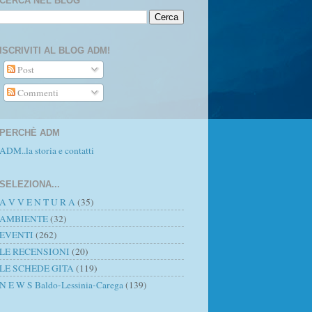
CERCA NEL BLOG
ISCRIVITI AL BLOG ADM!
Post
Commenti
PERCHÈ ADM
ADM..la storia e contatti
SELEZIONA...
A V V E N T U R A
(35)
AMBIENTE
(32)
EVENTI
(262)
LE RECENSIONI
(20)
LE SCHEDE GITA
(119)
N E W S Baldo-Lessinia-Carega
(139)