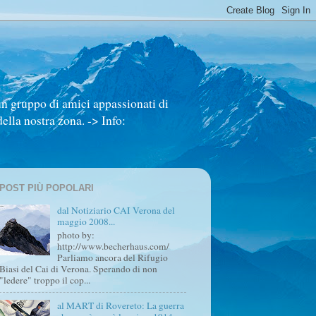
un gruppo di amici appassionati di
ella nostra zona. -> Info:
POST PIÙ POPOLARI
dal Notiziario CAI Verona del
maggio 2008...
photo by:
http://www.becherhaus.com/
Parliamo ancora del Rifugio
Biasi del Cai di Verona. Sperando di non
"ledere" troppo il cop...
al MART di Rovereto: La guerra