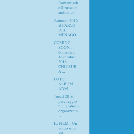
Romantisch
e Strasse, ci
andiamo?
Autunno 2016
al PARCO
DEL
MENAGO..
COMING
SOON..
domenica
16 ottobre
2016 -
CHIUSUR
A ...
FOTO
ALBUM
ADM
Tocati 2016:
parcheggio
bici gratuito
organizzato
...
IL FILM .. Un
uomo solo
sul