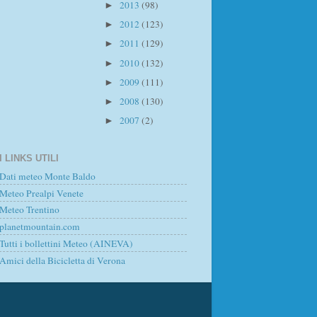
2013
(98)
►
2012
(123)
►
2011
(129)
►
2010
(132)
►
2009
(111)
►
2008
(130)
►
2007
(2)
►
I LINKS UTILI
Dati meteo Monte Baldo
Meteo Prealpi Venete
Meteo Trentino
planetmountain.com
Tutti i bollettini Meteo (AINEVA)
Amici della Bicicletta di Verona