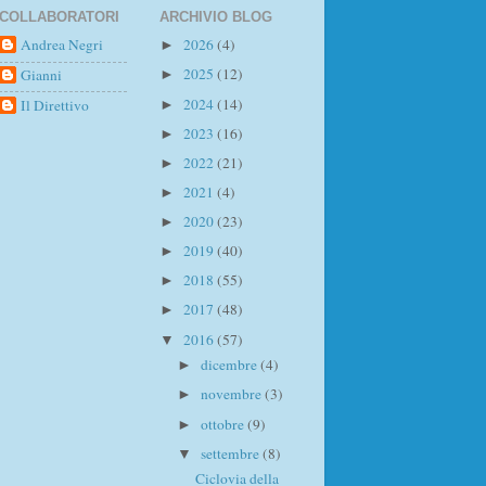
COLLABORATORI
ARCHIVIO BLOG
Andrea Negri
2026
(4)
►
2025
(12)
Gianni
►
2024
(14)
Il Direttivo
►
2023
(16)
►
2022
(21)
►
2021
(4)
►
2020
(23)
►
2019
(40)
►
2018
(55)
►
2017
(48)
►
2016
(57)
▼
dicembre
(4)
►
novembre
(3)
►
ottobre
(9)
►
settembre
(8)
▼
Ciclovia della