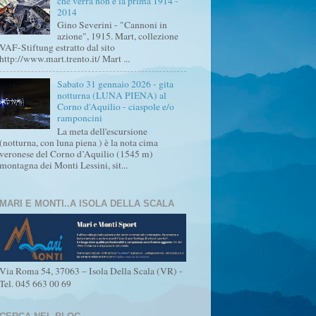
che verrà non è la prima 1914 -
2014
Gino Severini - "Cannoni in
azione", 1915. Mart, collezione
VAF-Stiftung estratto dal sito
http://www.mart.trento.it/ Mart ...
Sabato 31 gennaio 2026 - gita
notturna (LUNA PIENA) al
Corno d'Aquilio - ciaspole e/o
ramponcini
La meta dell'escursione
(notturna, con luna piena ) è la nota cima
veronese del Corno d’Aquilio (1545 m)
montagna dei Monti Lessini, sit...
MARI E MONTI..A ISOLA DELLA SCALA
Via Roma 54, 37063 – Isola Della Scala (VR) -
Tel. 045 663 00 69