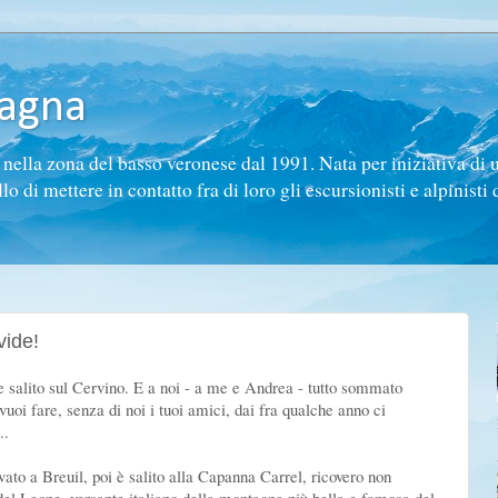
tagna
ella zona del basso veronese dal 1991. Nata per iniziativa di 
di mettere in contatto fra di loro gli escursionisti e alpinisti d
vide!
e salito sul Cervino. E a noi - a me e Andrea - tutto sommato
oi fare, senza di noi i tuoi amici, dai fra qualche anno ci
..
ivato a Breuil, poi è salito alla Capanna Carrel, ricovero non