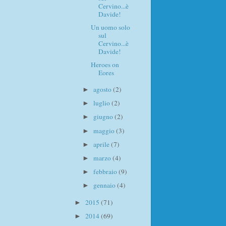
Cervino...è
Davide!
Un uomo solo
sul
Cervino...è
Davide!
Heroes on
Eores
agosto
(2)
►
luglio
(2)
►
giugno
(2)
►
maggio
(3)
►
aprile
(7)
►
marzo
(4)
►
febbraio
(9)
►
gennaio
(4)
►
2015
(71)
►
2014
(69)
►