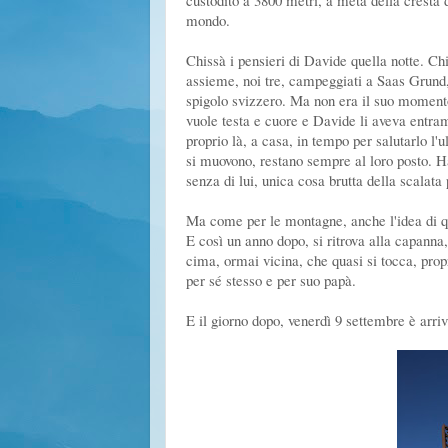
custodito a 3800 metri, a metà della cresta 
mondo.
Chissà i pensieri di Davide quella notte. Ch
assieme, noi tre, campeggiati a Saas Grund, S
spigolo svizzero. Ma non era il suo momento 
vuole testa e cuore e Davide li aveva entram
proprio là, a casa, in tempo per salutarlo l'
si muovono, restano sempre al loro posto. Ha
senza di lui, unica cosa brutta della scalata 
Ma come per le montagne, anche l'idea di que
E così un anno dopo, si ritrova alla capanna, 
cima, ormai vicina, che quasi si tocca, prop
per sé stesso e per suo papà.
E il giorno dopo, venerdì 9 settembre è arr