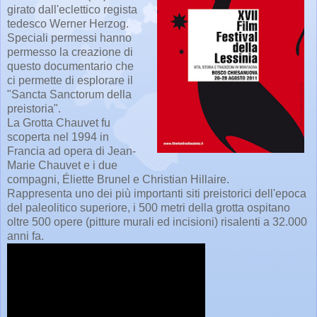
girato dall'eclettico regista
tedesco Werner Herzog.
Speciali permessi hanno
permesso la creazione di
questo documentario che
ci permette di esplorare il
"Sancta Sanctorum della
preistoria".
La Grotta Chauvet fu
scoperta nel 1994 in
Francia ad opera di Jean-
Marie Chauvet e i due
compagni, Éliette Brunel e Christian Hillaire.
Rappresenta uno dei più importanti siti preistorici dell'epoca
del paleolitico superiore, i 500 metri della grotta ospitano
oltre 500 opere (pitture murali ed incisioni) risalenti a 32.000
anni fa.