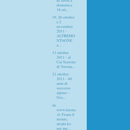
di Tovel a
domenica
16 ott...
19, 26 ottobre
e 2
novembre
2011 -
ALTREMO
NTAGNE
a...
11 ottobre
2011 - al
Cai Sezione
di Verona...
21 ottobre
2011 - 40
anni di
soccorso
alpino -
Gra...
da
www.larena
.it: Frana il
monte,
strada ko
per me...