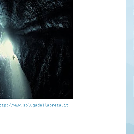
ttp://www.splugadellapreta.it