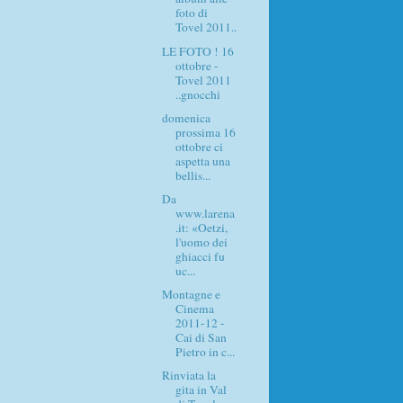
foto di
Tovel 2011..
LE FOTO ! 16
ottobre -
Tovel 2011
..gnocchi
domenica
prossima 16
ottobre ci
aspetta una
bellis...
Da
www.larena
.it: «Oetzi,
l'uomo dei
ghiacci fu
uc...
Montagne e
Cinema
2011-12 -
Cai di San
Pietro in c...
Rinviata la
gita in Val