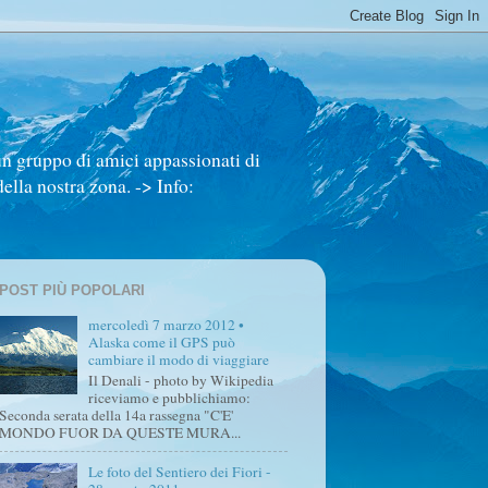
un gruppo di amici appassionati di
ella nostra zona. -> Info:
POST PIÙ POPOLARI
mercoledì 7 marzo 2012 •
Alaska come il GPS può
cambiare il modo di viaggiare
Il Denali - photo by Wikipedia
riceviamo e pubblichiamo:
Seconda serata della 14a rassegna "C'E'
MONDO FUOR DA QUESTE MURA...
Le foto del Sentiero dei Fiori -