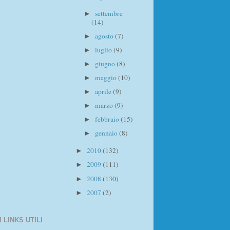
settembre
►
(14)
agosto
(7)
►
luglio
(9)
►
giugno
(8)
►
maggio
(10)
►
aprile
(9)
►
marzo
(9)
►
febbraio
(15)
►
gennaio
(8)
►
2010
(132)
►
2009
(111)
►
2008
(130)
►
2007
(2)
►
I LINKS UTILI