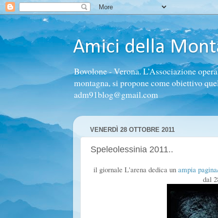
Amici della Mon
Bovolone - Verona. L’Associazione opera n
montagna, si propone come obiettivo quello 
adm91blog@gmail.com
VENERDÌ 28 OTTOBRE 2011
Speleolessinia 2011..
il giornale L'arena dedica un
ampia pagina/
dal 2