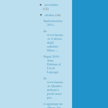
novembre
►
(12)
ottobre
(14)
▼
Speleolessinia
2011..
da
www.larena
.it: L'abisso
degli
scheletri
libero ...
Nepal 2010 -
Ama
Dablam al
Cai di
Legnago
da
www.larena
.it: Quattro
milioni e
pochi mesi
per...
si aggiunge un
album alle