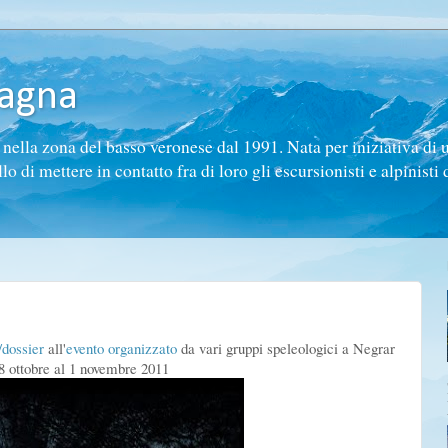
tagna
ella zona del basso veronese dal 1991. Nata per iniziativa di 
di mettere in contatto fra di loro gli escursionisti e alpinisti d
dossier
all'
evento organizzato
da vari gruppi speleologici a Negrar
8 ottobre al 1 novembre 2011