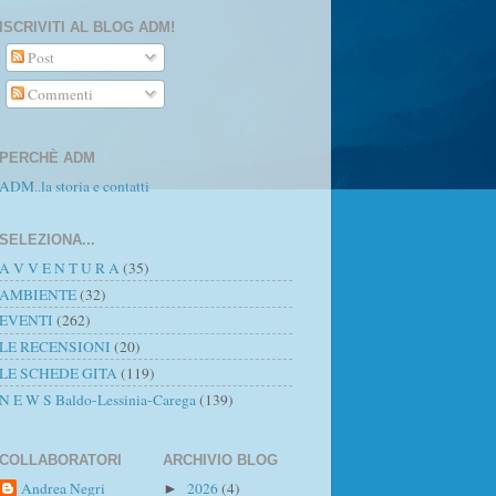
ISCRIVITI AL BLOG ADM!
Post
Commenti
PERCHÈ ADM
ADM..la storia e contatti
SELEZIONA...
A V V E N T U R A
(35)
AMBIENTE
(32)
EVENTI
(262)
LE RECENSIONI
(20)
LE SCHEDE GITA
(119)
N E W S Baldo-Lessinia-Carega
(139)
COLLABORATORI
ARCHIVIO BLOG
Andrea Negri
2026
(4)
►