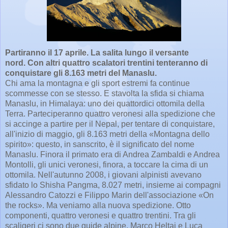
Partiranno il 17 aprile. La salita lungo il versante
nord. Con altri quattro scalatori trentini tenteranno di
conquistare gli 8.163 metri del Manaslu.
Chi ama la montagna e gli sport estremi fa continue
scommesse con se stesso. E stavolta la sfida si chiama
Manaslu, in Himalaya: uno dei quattordici ottomila della
Terra. Parteciperanno quattro veronesi alla spedizione che
si accinge a partire per il Nepal, per tentare di conquistare,
all'inizio di maggio, gli 8.163 metri della «Montagna dello
spirito»: questo, in sanscrito, è il significato del nome
Manaslu. Finora il primato era di Andrea Zambaldi e Andrea
Montolli, gli unici veronesi, finora, a toccare la cima di un
ottomila. Nell'autunno 2008, i giovani alpinisti avevano
sfidato lo Shisha Pangma, 8.027 metri, insieme ai compagni
Alessandro Catozzi e Filippo Marin dell'associazione «On
the rocks». Ma veniamo alla nuova spedizione. Otto
componenti, quattro veronesi e quattro trentini. Tra gli
scaligeri ci sono due guide alpine, Marco Heltai e Luca