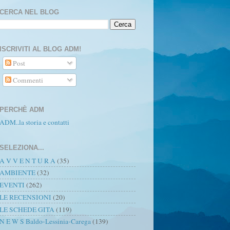
CERCA NEL BLOG
ISCRIVITI AL BLOG ADM!
Post
Commenti
PERCHÈ ADM
ADM..la storia e contatti
SELEZIONA...
A V V E N T U R A
(35)
AMBIENTE
(32)
EVENTI
(262)
LE RECENSIONI
(20)
LE SCHEDE GITA
(119)
N E W S Baldo-Lessinia-Carega
(139)