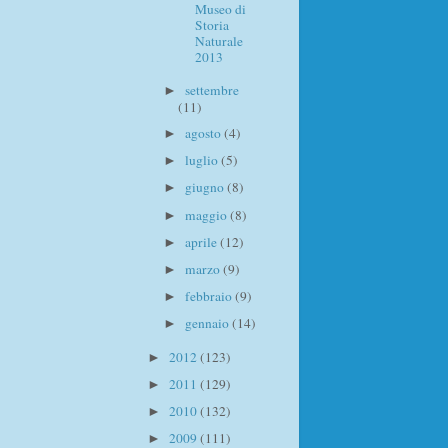
Museo di
Storia
Naturale
2013
settembre
►
(11)
agosto
(4)
►
luglio
(5)
►
giugno
(8)
►
maggio
(8)
►
aprile
(12)
►
marzo
(9)
►
febbraio
(9)
►
gennaio
(14)
►
2012
(123)
►
2011
(129)
►
2010
(132)
►
2009
(111)
►