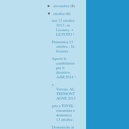
novembre
(8)
►
ottobre
(6)
▼
ieri 13 ottobre
2013...in
Lessinia ->
LE FOTO !
Domenica 13
ottobre... In
lessinia
Aperte le
candidature
per il
direttivo
AdM 2014 !
a
Verona..AL
TREMONT
AGNE 2013
gita a TOVEL
rimandata a
domenica
13 ottobre..
Domeniche al