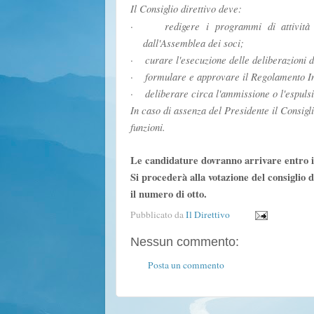
Il Consiglio direttivo deve:
·
redigere i programmi di attività 
dall'Assemblea dei soci;
·
curare l'esecuzione delle deliberazioni 
·
formulare e approvare il Regolamento In
·
deliberare circa l'ammissione o l'espulsi
In caso di assenza del Presidente il Consigl
funzioni.
Le candidature dovranno arrivare entro il
Si procederà alla votazione del consiglio 
il numero di otto.
Pubblicato da
Il Direttivo
Nessun commento:
Posta un commento