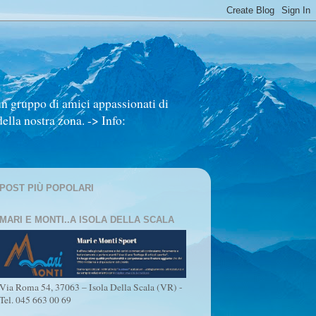
un gruppo di amici appassionati di
ella nostra zona. -> Info:
POST PIÙ POPOLARI
MARI E MONTI..A ISOLA DELLA SCALA
Via Roma 54, 37063 – Isola Della Scala (VR) -
Tel. 045 663 00 69