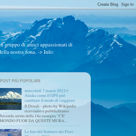
un gruppo di amici appassionati di
ella nostra zona. -> Info:
POST PIÙ POPOLARI
mercoledì 7 marzo 2012 •
Alaska come il GPS può
cambiare il modo di viaggiare
Il Denali - photo by Wikipedia
riceviamo e pubblichiamo:
Seconda serata della 14a rassegna "C'E'
MONDO FUOR DA QUESTE MURA...
Le foto del Sentiero dei Fiori -