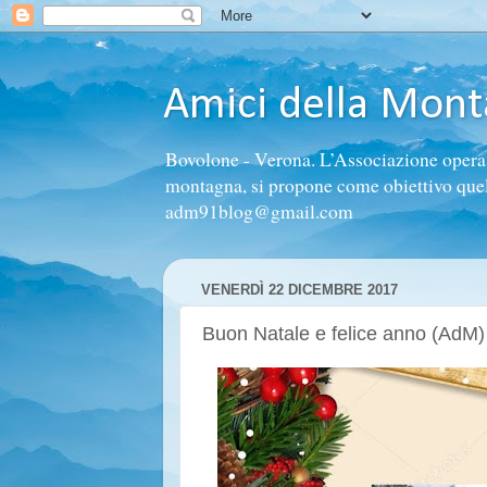
Amici della Mon
Bovolone - Verona. L’Associazione opera n
montagna, si propone come obiettivo quello 
adm91blog@gmail.com
VENERDÌ 22 DICEMBRE 2017
Buon Natale e felice anno (AdM)