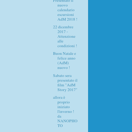
Presentato il
nuovo
calendario
escursioni
AdM 2018 !
22 dicembre
2017 -
Attenzione
alle
condizioni !
Buon Natale e
felice anno
(AdM)
nuovo !
Sabato sera
presentato il
film "AdM
Story 2017"
allora è
proprio
iniziato
l'inverno !
da
NANOPHO
TO