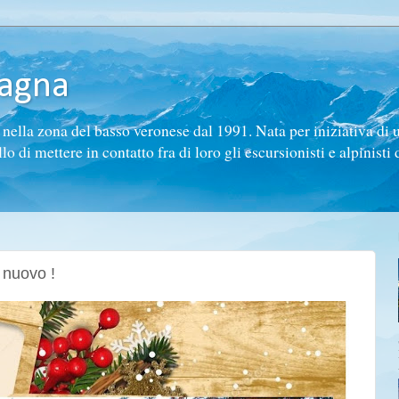
tagna
ella zona del basso veronese dal 1991. Nata per iniziativa di 
di mettere in contatto fra di loro gli escursionisti e alpinisti d
 nuovo !