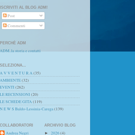
ISCRIVITI AL BLOG ADM!
Post
Commenti
PERCHÈ ADM
ADM..la storia e contatti
SELEZIONA...
A V V E N T U R A
(35)
AMBIENTE
(32)
EVENTI
(262)
LE RECENSIONI
(20)
LE SCHEDE GITA
(119)
N E W S Baldo-Lessinia-Carega
(139)
COLLABORATORI
ARCHIVIO BLOG
Andrea Negri
2026
(4)
►