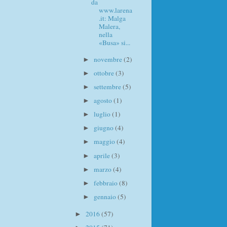
da
www.larena
.it: Malga
Malera,
nella
«Busa» si...
novembre
(2)
►
ottobre
(3)
►
settembre
(5)
►
agosto
(1)
►
luglio
(1)
►
giugno
(4)
►
maggio
(4)
►
aprile
(3)
►
marzo
(4)
►
febbraio
(8)
►
gennaio
(5)
►
2016
(57)
►