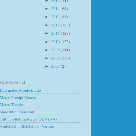
2015
(71)
►
2014
(69)
►
2013
(98)
►
2012
(123)
►
2011
(129)
►
2010
(132)
►
2009
(111)
►
2008
(130)
►
2007
(2)
►
I LINKS UTILI
Dati meteo Monte Baldo
Meteo Prealpi Venete
Meteo Trentino
planetmountain.com
Tutti i bollettini Meteo (AINEVA)
Amici della Bicicletta di Verona