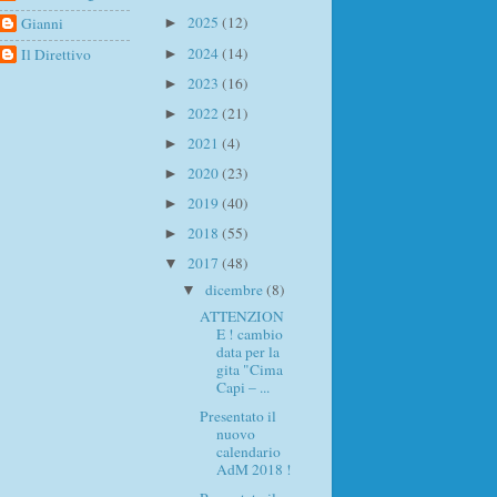
2025
(12)
Gianni
►
2024
(14)
Il Direttivo
►
2023
(16)
►
2022
(21)
►
2021
(4)
►
2020
(23)
►
2019
(40)
►
2018
(55)
►
2017
(48)
▼
dicembre
(8)
▼
ATTENZION
E ! cambio
data per la
gita "Cima
Capi – ...
Presentato il
nuovo
calendario
AdM 2018 !