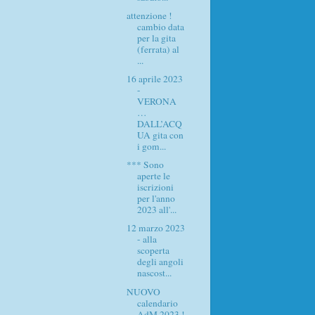
attenzione !
cambio data
per la gita
(ferrata) al
...
16 aprile 2023
-
VERONA
…
DALL’ACQ
UA gita con
i gom...
*** Sono
aperte le
iscrizioni
per l'anno
2023 all'...
12 marzo 2023
- alla
scoperta
degli angoli
nascost...
NUOVO
calendario
AdM 2023 !