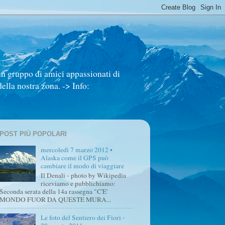
un gruppo di amici appassionati di
ella nostra zona. -> Info:
POST PIÙ POPOLARI
mercoledì 7 marzo 2012 •
Alaska come il GPS può
cambiare il modo di viaggiare
Il Denali - photo by Wikipedia
riceviamo e pubblichiamo:
Seconda serata della 14a rassegna "C'E'
MONDO FUOR DA QUESTE MURA...
Le foto del Sentiero dei Fiori -