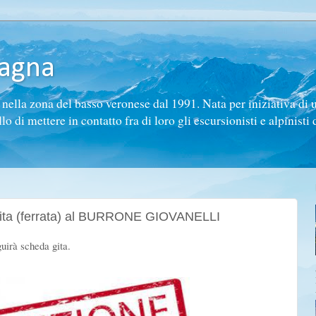
tagna
ella zona del basso veronese dal 1991. Nata per iniziativa di 
di mettere in contatto fra di loro gli escursionisti e alpinisti d
 gita (ferrata) al BURRONE GIOVANELLI
guirà scheda gita.