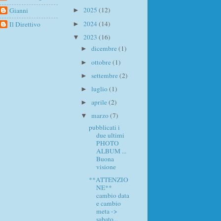
2025
(12)
Gianni
►
2024
(14)
Il Direttivo
►
2023
(16)
▼
dicembre
(1)
►
ottobre
(1)
►
settembre
(2)
►
luglio
(1)
►
aprile
(2)
►
marzo
(7)
▼
pubblicati i
due ultimi
PHOTO
ALBUM ...
Buona
visione
**ATTENZIO
NE**
cambio data
e cambio
meta ->
sabato...