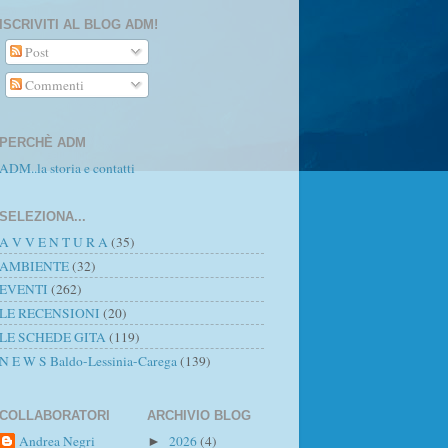
ISCRIVITI AL BLOG ADM!
Post
Commenti
PERCHÈ ADM
ADM..la storia e contatti
SELEZIONA...
A V V E N T U R A
(35)
AMBIENTE
(32)
EVENTI
(262)
LE RECENSIONI
(20)
LE SCHEDE GITA
(119)
N E W S Baldo-Lessinia-Carega
(139)
COLLABORATORI
ARCHIVIO BLOG
Andrea Negri
2026
(4)
►