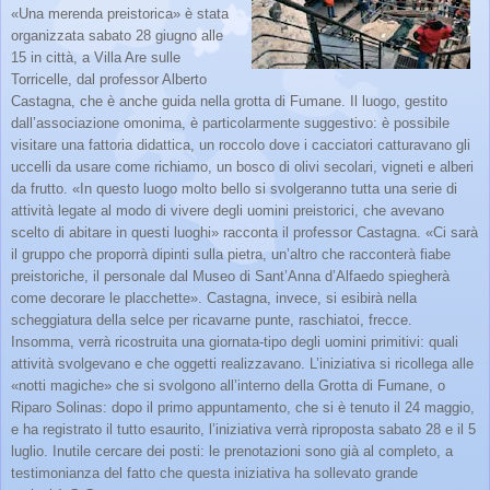
«Una merenda preistorica» è stata
organizzata sabato 28 giugno alle
15 in città, a Villa Are sulle
Torricelle, dal professor Alberto
Castagna, che è anche guida nella grotta di Fumane. Il luogo, gestito
dall’associazione omonima, è particolarmente suggestivo: è possibile
visitare una fattoria didattica, un roccolo dove i cacciatori catturavano gli
uccelli da usare come richiamo, un bosco di olivi secolari, vigneti e alberi
da frutto. «In questo luogo molto bello si svolgeranno tutta una serie di
attività legate al modo di vivere degli uomini preistorici, che avevano
scelto di abitare in questi luoghi» racconta il professor Castagna. «Ci sarà
il gruppo che proporrà dipinti sulla pietra, un’altro che racconterà fiabe
preistoriche, il personale dal Museo di Sant’Anna d’Alfaedo spiegherà
come decorare le placchette». Castagna, invece, si esibirà nella
scheggiatura della selce per ricavarne punte, raschiatoi, frecce.
Insomma, verrà ricostruita una giornata-tipo degli uomini primitivi: quali
attività svolgevano e che oggetti realizzavano. L’iniziativa si ricollega alle
«notti magiche» che si svolgono all’interno della Grotta di Fumane, o
Riparo Solinas: dopo il primo appuntamento, che si è tenuto il 24 maggio,
e ha registrato il tutto esaurito, l’iniziativa verrà riproposta sabato 28 e il 5
luglio. Inutile cercare dei posti: le prenotazioni sono già al completo, a
testimonianza del fatto che questa iniziativa ha sollevato grande