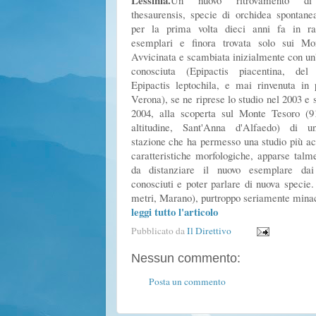
Lessinia.
Un nuovo ritrovamento di 
thesaurensis, specie di orchidea spontane
per la prima volta dieci anni fa in ra
esemplari e finora trovata solo sui Mon
Avvicinata e scambiata inizialmente con un'
conosciuta (Epipactis piacentina, del
Epipactis leptochila, e mai rinvenuta in 
Verona), se ne riprese lo studio nel 2003 e s
2004, alla scoperta sul Monte Tesoro (9
altitudine, Sant'Anna d'Alfaedo) di u
stazione che ha permesso una studio più ac
caratteristiche morfologiche, apparse talme
da distanziare il nuovo esemplare dai
conosciuti e poter parlare di nuova specie
metri, Marano), purtroppo seriamente minacc
leggi tutto l'articolo
Pubblicato da
Il Direttivo
Nessun commento:
Posta un commento