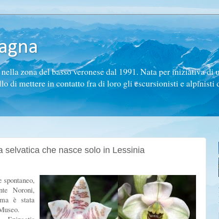
tagna
ella zona del basso veronese dal 1991. Nata per iniziativa di 
di mettere in contatto fra di loro gli escursionisti e alpinisti d
 selvatica che nasce solo in Lessinia
e spontaneo,
nte Noroni,
 ma è stata
 Museo.