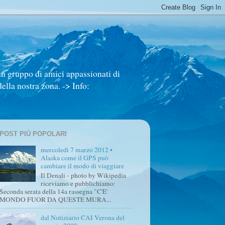
un gruppo di amici appassionati di
ella nostra zona. -> Info:
POST PIÙ POPOLARI
mercoledì 7 marzo 2012 •
Alaska come il GPS può
cambiare il modo di viaggiare
Il Denali - photo by Wikipedia
riceviamo e pubblichiamo:
Seconda serata della 14a rassegna "C'E'
MONDO FUOR DA QUESTE MURA...
dal Notiziario CAI Verona del