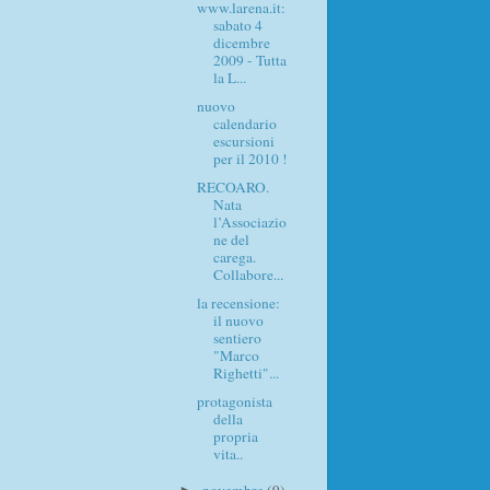
www.larena.it:
sabato 4
dicembre
2009 - Tutta
la L...
nuovo
calendario
escursioni
per il 2010 !
RECOARO.
Nata
l’Associazio
ne del
carega.
Collabore...
la recensione:
il nuovo
sentiero
"Marco
Righetti"...
protagonista
della
propria
vita..