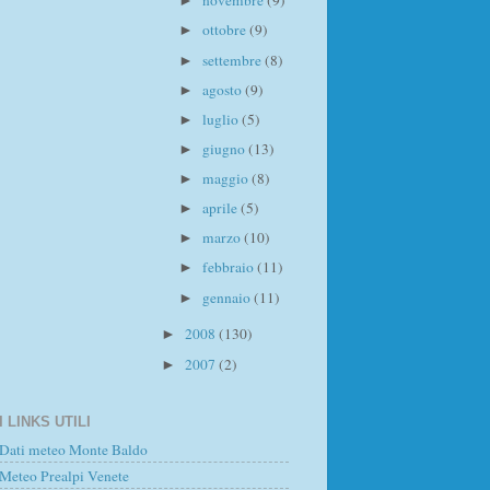
novembre
(9)
►
ottobre
(9)
►
settembre
(8)
►
agosto
(9)
►
luglio
(5)
►
giugno
(13)
►
maggio
(8)
►
aprile
(5)
►
marzo
(10)
►
febbraio
(11)
►
gennaio
(11)
►
2008
(130)
►
2007
(2)
►
I LINKS UTILI
Dati meteo Monte Baldo
Meteo Prealpi Venete