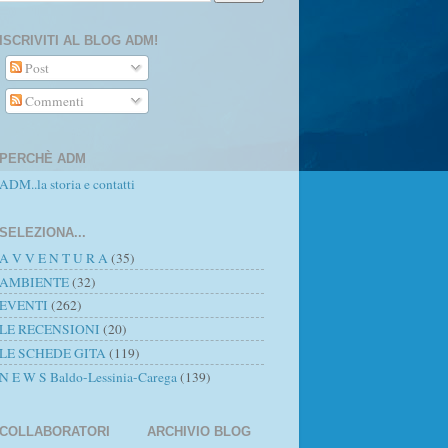
ISCRIVITI AL BLOG ADM!
Post
Commenti
PERCHÈ ADM
ADM..la storia e contatti
SELEZIONA...
A V V E N T U R A
(35)
AMBIENTE
(32)
EVENTI
(262)
LE RECENSIONI
(20)
LE SCHEDE GITA
(119)
N E W S Baldo-Lessinia-Carega
(139)
COLLABORATORI
ARCHIVIO BLOG