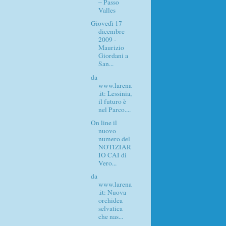
– Passo
Valles
Giovedì 17
dicembre
2009 -
Maurizio
Giordani a
San...
da
www.larena
.it: Lessinia,
il futuro è
nel Parco....
On line il
nuovo
numero del
NOTIZIAR
IO CAI di
Vero...
da
www.larena
.it: Nuova
orchidea
selvatica
che nas...