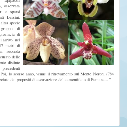
Epipactis
a, osservata
ri e sparsi
ti Lessini.
altra specie
 gruppo di
provincia di
i arrivò, nel
17 metri di
na seconda
curato delle
nte distinte
 precedenti
. Poi, lo scorso anno, venne il ritrovamento sul Monte Noroni (784
iato dai propositi di escavazione del cementificio di Fumane... "