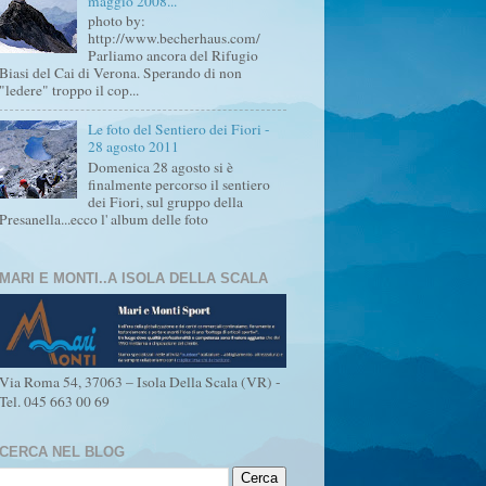
maggio 2008...
photo by:
http://www.becherhaus.com/
Parliamo ancora del Rifugio
Biasi del Cai di Verona. Sperando di non
"ledere" troppo il cop...
Le foto del Sentiero dei Fiori -
28 agosto 2011
Domenica 28 agosto si è
finalmente percorso il sentiero
dei Fiori, sul gruppo della
Presanella...ecco l' album delle foto
MARI E MONTI..A ISOLA DELLA SCALA
Via Roma 54, 37063 – Isola Della Scala (VR) -
Tel. 045 663 00 69
CERCA NEL BLOG