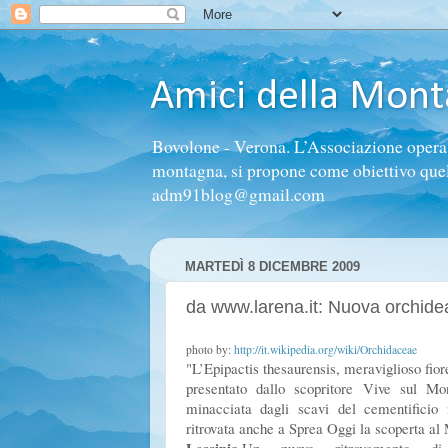
Amici della Mon
Bovolone - Verona. L’Associazione opera n
montagna, si propone come obiettivo quello 
adm91blog@gmail.com
MARTEDÌ 8 DICEMBRE 2009
da www.larena.it: Nuova orchidea
photo by:
http://it.wikipedia.org/wiki/Orchidaceae
"L’Epipactis thesaurensis, meraviglioso fior
presentato dallo scopritore Vive sul Mo
minacciata dagli scavi del cementificio
ritrovata anche a Sprea Oggi la scoperta al