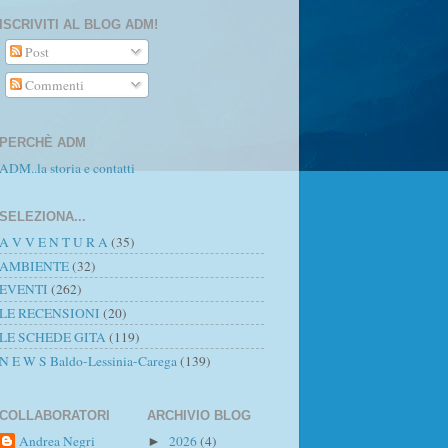
ISCRIVITI AL BLOG ADM!
Post
Commenti
PERCHÈ ADM
ADM..la storia e contatti
SELEZIONA...
A V V E N T U R A
(35)
AMBIENTE
(32)
EVENTI
(262)
LE RECENSIONI
(20)
LE SCHEDE GITA
(119)
N E W S Baldo-Lessinia-Carega
(139)
COLLABORATORI
ARCHIVIO BLOG
Andrea Negri
2026
(4)
►