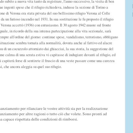
do subito a nuova vita tanto da registrare, l'anno successivo, la visita di ben
ue ingenti spese che il rifugio richiedeva, indusse la sezione di Torino a
one di Verona era stata privata del suo bellissimo rifugio Verona al Colle
da un furioso incendio nel 1931. In sua sostituzione le fu proposto il rifugio
 Verona accettò (1936) con entusiasmo. Il 30 agosto 1942 muore sul fronte
quale, in ricordo della sua intensa partecipazione alla vita sezionale, sarà
sempre all'ordine del giorno: continue spese, vandalismo, terrorismo, obbligano
situazione sembra tornata alla normalità, dovuta anche al fattivo ed alacre
su di un cocuzzolo attorniato dai ghiacciai, la sua storia, la suggestione del
ne calma di una serata estiva vi capitasse di indugiare davanti al rifugio, ed
 capiterà forse di sentirete il fruscio di una veste passare come una carezza
si, che ancora aleggia su quel suo rifugio.
anziamento per rilanciare le vostre attività sia per la realizzazione
nanziamento per altre ragioni o tutto ciò che volete. Sono pronti ad
 capace rispettata delle condizioni di rimborsi.