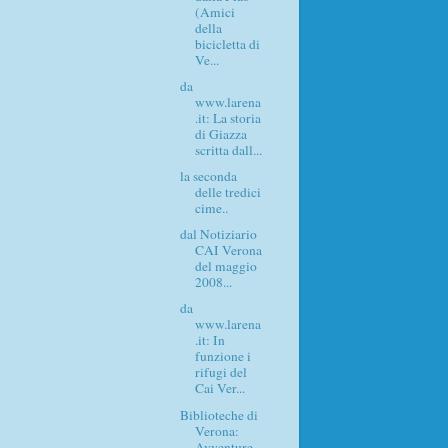
(Amici
della
bicicletta di
Ve...
da
www.larena
.it: La storia
di Giazza
scritta dall...
la seconda
delle tredici
cime..
dal Notiziario
CAI Verona
del maggio
2008...
da
www.larena
.it: In
funzione i
rifugi del
Cai Ver...
Biblioteche di
Verona:
Avventure