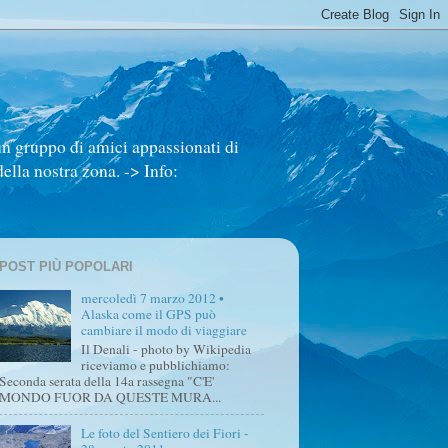
un gruppo di amici appassionati di
ella nostra zona. -> Info:
POST PIÙ POPOLARI
mercoledì 7 marzo 2012 •
Alaska come il GPS può
cambiare il modo di viaggiare
Il Denali - photo by Wikipedia
riceviamo e pubblichiamo:
Seconda serata della 14a rassegna "C'E'
MONDO FUOR DA QUESTE MURA...
Le foto del Sentiero dei Fiori -