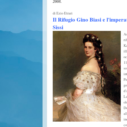
2008.
di Ezio Etrari
Il Rifugio Gino Biasi e l'impera
Sissi
As
ri
Ka
il
oc
11
so
in
Pe
go
d'
La
ol
Do
al
in
co