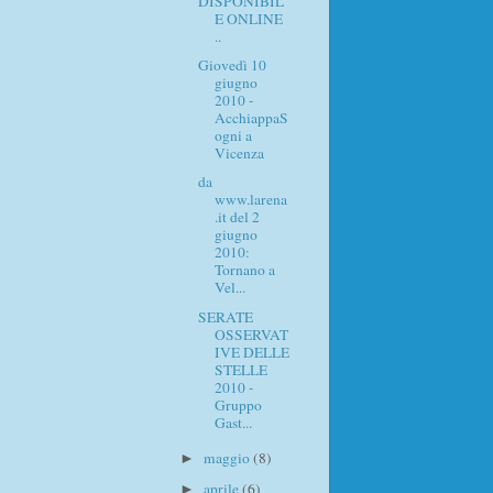
DISPONIBIL
E ONLINE
..
Giovedì 10
giugno
2010 -
AcchiappaS
ogni a
Vicenza
da
www.larena
.it del 2
giugno
2010:
Tornano a
Vel...
SERATE
OSSERVAT
IVE DELLE
STELLE
2010 -
Gruppo
Gast...
maggio
(8)
►
aprile
(6)
►