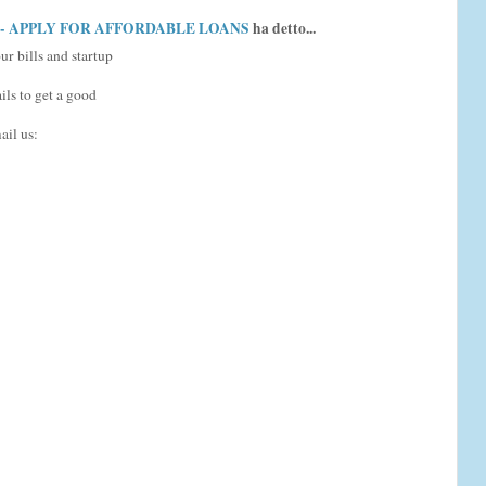
 - APPLY FOR AFFORDABLE LOANS
ha detto...
ur bills and startup
ils to get a good
ail us: