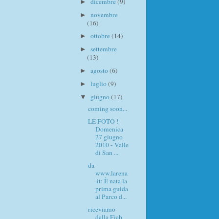
dicembre
(9)
►
novembre
►
(16)
ottobre
(14)
►
settembre
►
(13)
agosto
(6)
►
luglio
(9)
►
giugno
(17)
▼
coming soon...
LE FOTO !
Domenica
27 giugno
2010 - Valle
di San ...
da
www.larena
.it: È nata la
prima guida
al Parco d...
riceviamo
dalla Fiab