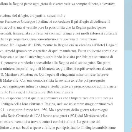
allora la Regina perse ogni gioia di vivere: vestiva sempre di nero, ed evitava
uzione del rifugio, era partita, senza molte
re Francesco Giuseppe 10 affinché concedesse il privilegio di dedicare il
fu accolta, ma si ventilò pure la possibilità che la Regina partecipasse
personali, (impegnata com'era nei continui viaggi e nei molti interessi culturali
 che la perseguitava) non consentirono alla sovrana di presenziare
o rimase. Nell'agosto del 1898, mentre la Regina era in vacanza all'Hotel Lago di
tt. Arnold (promotore e artefice di quel manufatto). Fu un colloquio cordiale e
isposta a salire al suo rifugio, stabilendo la visita per l'ultima settimana di
 il percorso e renderlo accessibile alla Regina ed al suo seguito. Sui piani
 la miniera imperial-regia di Monteneve, gli illustri ospiti avrebbero dovuto
i S. Martino a Monteneve. Qui l'opera di cinquanta minatori rese in breve
 di Malavalle. Con una comoda slitta la sovrana avrebbe poi proseguito
, per raggiungere infine la cima a piedi. Tutto era pronto, quando ad infrangere
 tanto l'amava, il 10 settembre 1898 (pochi giorni
a il dispaccio con il quale si comunicava che l'Imperatrice era stata uccisa
 al rifugio della loro sfortunata Regina, indusse un sempre maggior numero di
1911 i visitatori furono ben 1950. Ma i prodromi della guerra tolsero ogni
tto alla Sede Centrale del CAI furono assegnati (1921) dal Ministero della
ni estere, venutisi a trovare entro i confini italiani. La gestione del
orino che non badò a spese e fatiche per ripristinarlo. Il rifugio cambiò nome