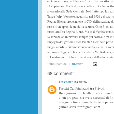
e divenne il Regina Elena - Città di Torino, ritornan
1155 persone. Ma la distanza della città e le contin
ritornarlo alla Sede Centrale. Nel frattempo la sezi
Tasca (Alpi Venoste), acquisito nel 1926 e distrutto 
Regina Elena: proposta che il C.D. della sezione di
russo il vicepresidente della sezione Gino Biasi al 
intitolato l'ex Regina Elena. Ma le difficoltà sono 
la sezione ad interventi sempre più costosi. Ora la 
impegno del gestore Erich Pichler. L'edificio posto 
luogo, merita sicuramente una visita. Se nella solen
ammirare laggiù le fioche luci della Val Ridanna, vi
sul vostro volto: è lo spirito vivente della dolce Sis
Pubblicato da
Il Direttivo
68 commenti:
Unknown
ha detto...
Prestiti Cambializzati tra Privati.
Buongiorno ! Siete alla ricerca di un fin
di un progetto, sia avete necessità di fi
assegnare finanziamento ha ogni persona
gallo00salvatore@gmail.com