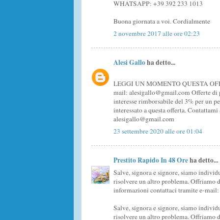
WHATSAPP: +39 392 233 1013
Buona giornata a voi. Cordialmente
2 novembre 2017 alle ore 02:23
Alesi Gallo
ha detto...
LEGGI UN MOMENTO QUESTA OFFERTA D
mail: alesigallo@gmail.com Offerte di p
interesse rimborsabile del 3% per un pe
interessato a questa offerta. Contattami 
alesigallo@gmail.com
23 settembre 2020 alle ore 01:04
Prestito Rapido In 48 Ore
ha detto...
Salve, signora e signore, siamo individu
risolvere un altro problema. Offriamo d
informazioni contattaci tramite e-mai
Salve, signora e signore, siamo individu
risolvere un altro problema. Offriamo d