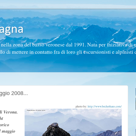
tagna
ella zona del basso veronese dal 1991. Nata per iniziativa di 
di mettere in contatto fra di loro gli escursionisti e alpinisti d
ggio 2008...
photo by:
http://www.becherhaus.com/
di Verona.
ht
orico
l maggio