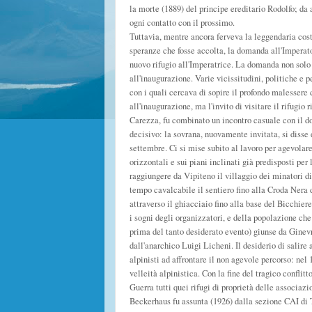
la morte (1889) del principe ereditario Rodolfo; da 
ogni contatto con il prossimo.
Tuttavia, mentre ancora ferveva la leggendaria costr
speranze che fosse accolta, la domanda all'Imperato
nuovo rifugio all'Imperatrice. La domanda non solo 
all'inaugurazione. Varie vicissitudini, politiche e 
con i quali cercava di sopire il profondo malessere
all'inaugurazione, ma l'invito di visitare il rifugi
Carezza, fu combinato un incontro casuale con il do
decisivo: la sovrana, nuovamente invitata, si disse d
settembre. Ci si mise subito al lavoro per agevolare
orizzontali e sui piani inclinati già predisposti per
raggiungere da Vipiteno il villaggio dei minatori d
tempo cavalcabile il sentiero fino alla Croda Nera
attraverso il ghiacciaio fino alla base del Bicchiere
i sogni degli organizzatori, e della popolazione che
prima del tanto desiderato evento) giunse da Ginevr
dall'anarchico Luigi Licheni. Il desiderio di salire
alpinisti ad affrontare il non agevole percorso: nel 
velleità alpinistica. Con la fine del tragico confli
Guerra tutti quei rifugi di proprietà delle associazio
Beckerhaus fu assunta (1926) dalla sezione CAI di T