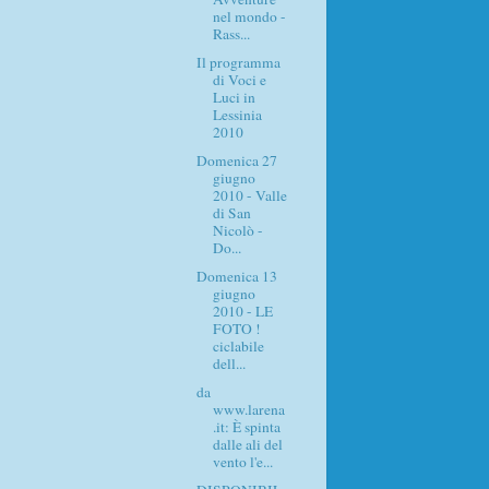
nel mondo -
Rass...
Il programma
di Voci e
Luci in
Lessinia
2010
Domenica 27
giugno
2010 - Valle
di San
Nicolò -
Do...
Domenica 13
giugno
2010 - LE
FOTO !
ciclabile
dell...
da
www.larena
.it: È spinta
dalle ali del
vento l'e...