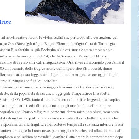
trice
sai movimentate furono le vicissitudini che portarono alla costruzione del
fugio Gino Biasi (già rifugio Regina Elena, già rifugio Città di Torino, già
iserin Elisabethhaus, già Beckerhaus) la cui storia è stata ampiamente
lustrata nella monografia (1994) che la Sezione di Verona pubblicò in
casione dei cento anni dall'inaugurazione. Ora, invece, ricorrendo quest'anno il
00 anniversario della tragica morte dell'Imperatrice Sissi, desideriamo
ffermarci su questa leggendaria figura la cui immagine, ancor oggi, aleggia
torno al rifugio che fu a lei intitolato.
nsiamo che nessun'altro personaggio femminile della storia più recente,
dette, della popolarità di cui ancor oggi gode l'Imperatrice Elisabetta
Austria (1837-1898), tanto da creare intorno a lei miti e leggende mai sopite.
 storia, gli scritti, ed i filmati, sono stati gli artefici di quell'immagine
eografica che l'hanno raffigurata come una donna mite, semplice, romantica.
tata di un fascino particolare, dovuto non solo alla sua bellezza, ma anche
la spontaneità, alla fragilità e nello stesso tempo alla sua forza interiore, Sissi
cantava chiunque la incontrasse. personaggio misterioso ed affascinante, dalla
mplessa e poliedrica personalità, cambiò il suo amabile comportamento dopo