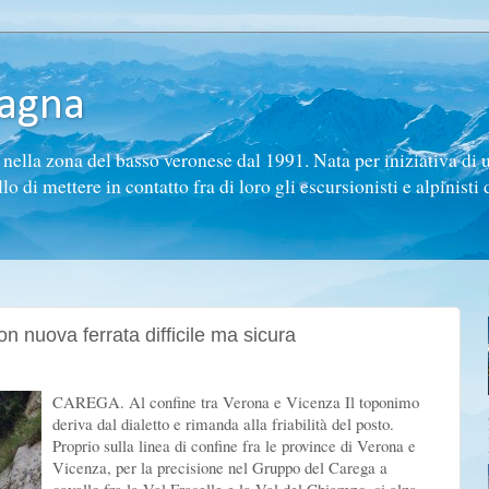
tagna
ella zona del basso veronese dal 1991. Nata per iniziativa di 
di mettere in contatto fra di loro gli escursionisti e alpinisti d
n nuova ferrata difficile ma sicura
CAREGA. Al confine tra Verona e Vicenza Il toponimo
deriva dal dialetto e rimanda alla friabilità del posto.
Proprio sulla linea di confine fra le province di Verona e
Vicenza, per la precisione nel Gruppo del Carega a