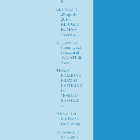
R
LE FOTO !!
29 agosto
2010:
RIFUGIO
ROMA –
Vedrette...
Un pezzo di
(montagna)
svizzera al
TOCATI' di
Vero...
TERZA
EDIZIONE
PREMIO
LETTERAR
IO
"EMILIO
SALGARI"
...
Il libro: Let
My People
Go Surfing
Domenica 12
Settembre