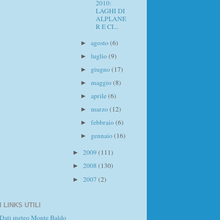
2010:
LAGHI DI
ALPLANE
R E CI...
agosto
(6)
►
luglio
(9)
►
giugno
(17)
►
maggio
(8)
►
aprile
(6)
►
marzo
(12)
►
febbraio
(6)
►
gennaio
(16)
►
2009
(111)
►
2008
(130)
►
2007
(2)
►
I LINKS UTILI
Dati meteo Monte Baldo