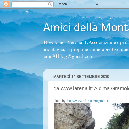
Amici della Mon
Bovolone - Verona. L’Associazione opera n
montagna, si propone come obiettivo quello 
adm91blog@gmail.com
MARTEDÌ 14 SETTEMBRE 2010
da www.larena.it: A cima Gramolo
photo by:
http://www.rifugiobertagnoli.it