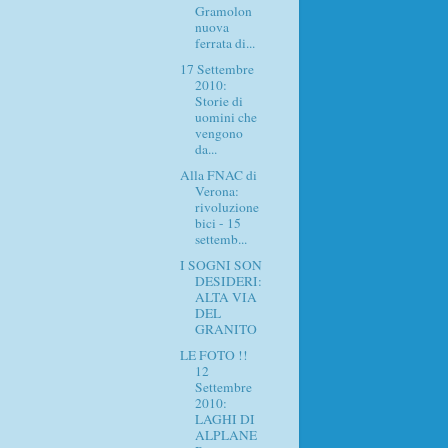
Gramolon
nuova
ferrata di...
17 Settembre
2010:
Storie di
uomini che
vengono
da...
Alla FNAC di
Verona:
rivoluzione
bici - 15
settemb...
I SOGNI SON
DESIDERI:
ALTA VIA
DEL
GRANITO
LE FOTO !!
12
Settembre
2010:
LAGHI DI
ALPLANE