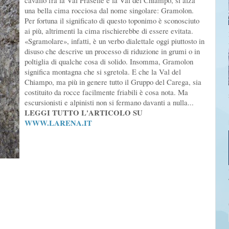
cavallo fra la Val Fraselle e la Val del Chiampo, si alza
una bella cima rocciosa dal nome singolare: Gramolon.
Per fortuna il significato di questo toponimo è sconosciuto
ai più, altrimenti la cima rischierebbe di essere evitata.
«Sgramolare», infatti, è un verbo dialettale oggi piuttosto in
disuso che descrive un processo di riduzione in grumi o in
poltiglia di qualche cosa di solido. Insomma, Gramolon
significa montagna che si sgretola. E che la Val del
Chiampo, ma più in genere tutto il Gruppo del Carega, sia
costituito da rocce facilmente friabili è cosa nota. Ma
escursionisti e alpinisti non si fermano davanti a nulla...
LEGGI TUTTO L'ARTICOLO SU
WWW.LARENA.IT