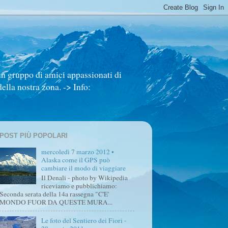
un gruppo di amici appassionati di
ella nostra zona. -> Info:
POST PIÙ POPOLARI
mercoledì 7 marzo 2012 •
Alaska come il GPS può
cambiare il modo di viaggiare
Il Denali - photo by Wikipedia
riceviamo e pubblichiamo:
Seconda serata della 14a rassegna "C'E'
MONDO FUOR DA QUESTE MURA...
Le foto del Sentiero dei Fiori -