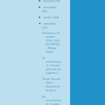
dicembre
(9)
►
novembre
►
(16)
ottobre
(14)
►
settembre
▼
(13)
Domenica 10
ottobre
2010: VAL
DI TOVEL
– Malga
Tuena
da
www.larena
.it: Cessato
pericolo, ha
riaperto l...
Tocati Verona
2010:
Narrazioni
in gioco
da
www.larena
.it: A cima