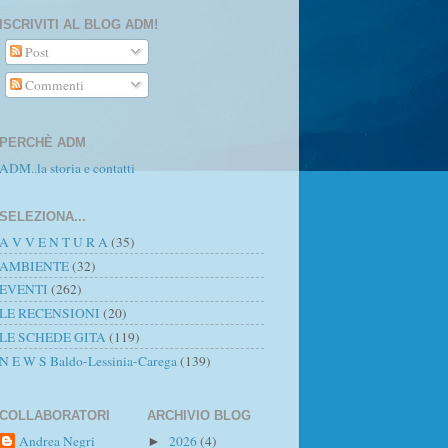
ISCRIVITI AL BLOG ADM!
Post
Commenti
PERCHÈ ADM
ADM..la storia e contatti
SELEZIONA...
A V V E N T U R A
(35)
AMBIENTE
(32)
EVENTI
(262)
LE RECENSIONI
(20)
LE SCHEDE GITA
(119)
N E W S Baldo-Lessinia-Carega
(139)
COLLABORATORI
ARCHIVIO BLOG
Andrea Negri
2026
(4)
►