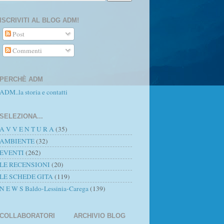
ISCRIVITI AL BLOG ADM!
Post
Commenti
PERCHÈ ADM
ADM..la storia e contatti
SELEZIONA...
A V V E N T U R A
(35)
AMBIENTE
(32)
EVENTI
(262)
LE RECENSIONI
(20)
LE SCHEDE GITA
(119)
N E W S Baldo-Lessinia-Carega
(139)
COLLABORATORI
ARCHIVIO BLOG