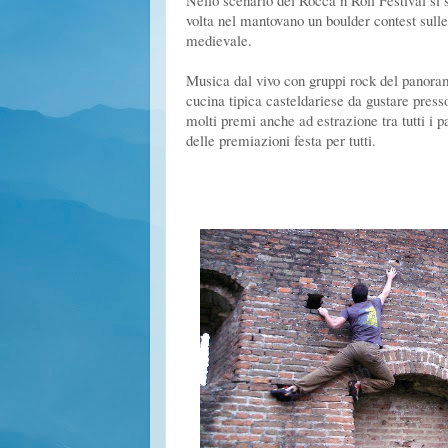
Nello scenario del Rocca’n’Roll Festival si 
volta nel mantovano un boulder contest sulle
medievale.
Musica dal vivo con gruppi rock del panoram
cucina tipica casteldariese da gustare press
molti premi anche ad estrazione tra tutti i p
delle premiazioni festa per tutti.