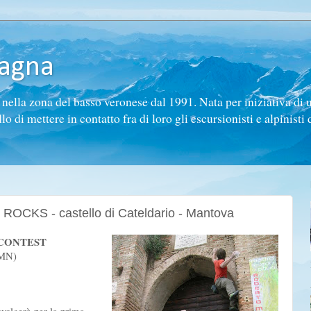
tagna
ella zona del basso veronese dal 1991. Nata per iniziativa di 
di mettere in contatto fra di loro gli escursionisti e alpinisti d
OCKS - castello di Cateldario - Mantova
 CONTEST
(MN)