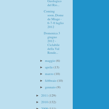
Geologico
del Rio...
Coming
soon..Dome
de Miage -
6-7-8 luglio
2012
Domenica 3
giugno
2012 -
Ciclabile
della Val
Rende...
maggio
(6)
►
aprile
(13)
►
marzo
(10)
►
febbraio
(10)
►
gennaio
(9)
►
2011
(129)
►
2010
(132)
►
2009
(111)
►