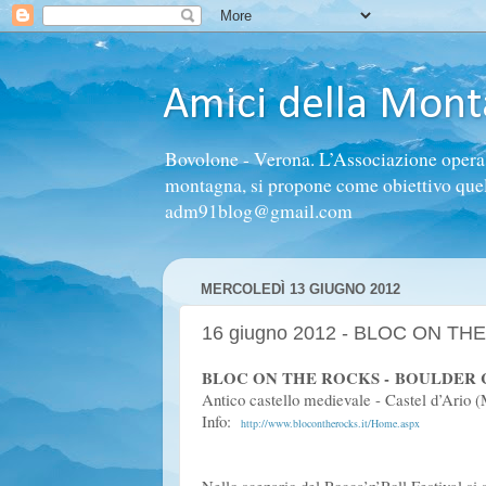
Amici della Mon
Bovolone - Verona. L’Associazione opera n
montagna, si propone come obiettivo quello 
adm91blog@gmail.com
MERCOLEDÌ 13 GIUGNO 2012
16 giugno 2012 - BLOC ON THE R
BLOC ON THE ROCKS - BOULDER
Antico castello medievale - Castel d’Ario 
Info:
http://www.blocontherocks.it/Home.aspx