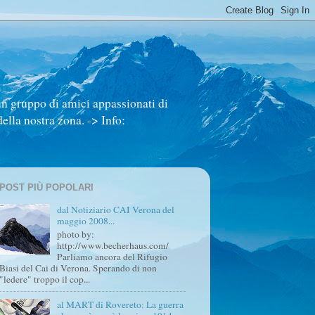
un gruppo di amici appassionati di
ella nostra zona. -> Info:
POST PIÙ POPOLARI
dal Notiziario CAI Verona del
maggio 2008...
photo by:
http://www.becherhaus.com/
Parliamo ancora del Rifugio
Biasi del Cai di Verona. Sperando di non
"ledere" troppo il cop...
al MART di Rovereto: La guerra