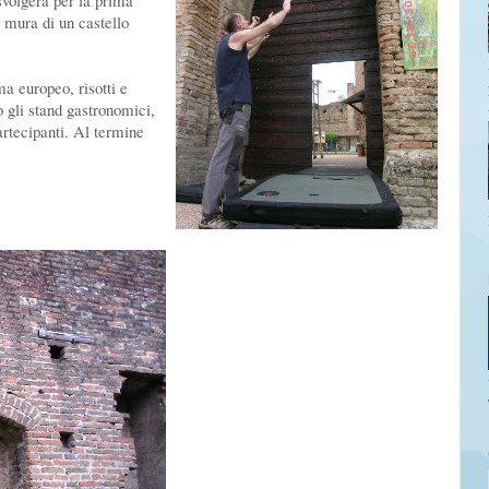
svolgerà per la prima
 mura di un castello
a europeo, risotti e
o gli stand gastronomici,
artecipanti. Al termine