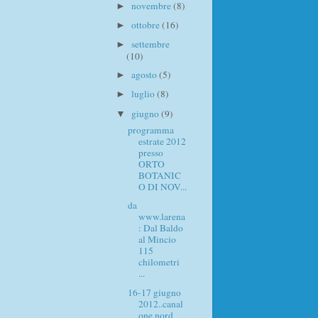
novembre
(8)
►
ottobre
(16)
►
settembre
►
(10)
agosto
(5)
►
luglio
(8)
►
giugno
(9)
▼
programma
estrate 2012
presso
ORTO
BOTANIC
O DI NOV...
da
www.larena
: Dal Baldo
al Mincio
115
chilometri
...
16-17 giugno
2012..canal
one nord