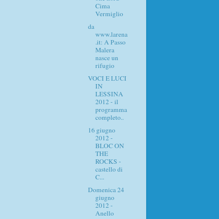
Cima
Vermiglio
da
www.larena
.it: A Passo
Malera
nasce un
rifugio
VOCI E LUCI
IN
LESSINA
2012 - il
programma
completo..
16 giugno
2012 -
BLOC ON
THE
ROCKS -
castello di
C...
Domenica 24
giugno
2012 -
Anello