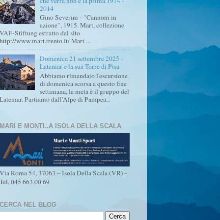
che verrà non è la prima 1914 -
2014
Gino Severini - "Cannoni in
azione", 1915. Mart, collezione
VAF-Stiftung estratto dal sito
http://www.mart.trento.it/ Mart ...
Domenica 21 settembre 2025 -
Latemar e la sua Torre di Pisa
Abbiamo rimandato l'escursione
di domenica scorsa a questo fine
settimana, la meta è il gruppo del
Latemar. Partiamo dall’Alpe di Pampea...
MARI E MONTI..A ISOLA DELLA SCALA
Via Roma 54, 37063 – Isola Della Scala (VR) -
Tel. 045 663 00 69
CERCA NEL BLOG