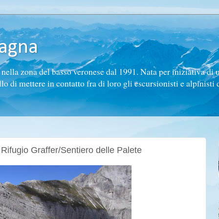
tagna
ella zona del basso veronese dal 1991. Nata per iniziativa di 
di mettere in contatto fra di loro gli escursionisti e alpinisti d
ifugio Graffer/Sentiero delle Palete