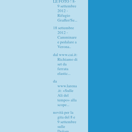
LE FOTO ! 8-
9 settembre
2012 -
Rifugio
Graffer/Se...
18 settembre
2012 -
Camminare
e pedalare a
Verona..
dal www.cai.it:
Richiamo di
set da
ferrata
elastic...
da
www.larena
.it: «Sulle
Ali del
tempo» alla
scope...
novità per la
gita del 8 e
9 settembre
sulle
Dolom...