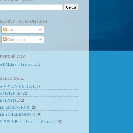
CERCA NEL BLOG
ISCRIVITI AL BLOG ADM!
Post
Commenti
PERCHÈ ADM
ADM..la storia e contatti
SELEZIONA...
A V V E N T U R A
(35)
AMBIENTE
(32)
EVENTI
(262)
LE RECENSIONI
(20)
LE SCHEDE GITA
(119)
N E W S Baldo-Lessinia-Carega
(139)