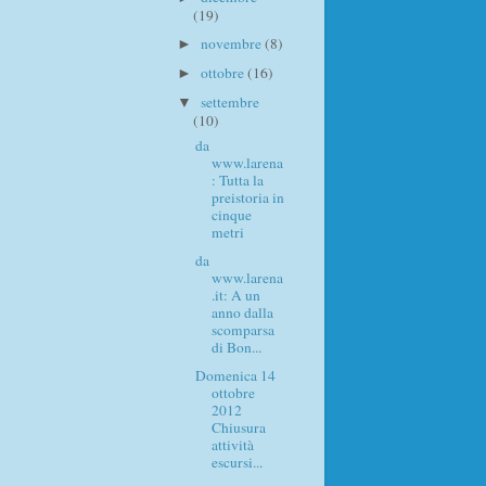
(19)
novembre
(8)
►
ottobre
(16)
►
settembre
▼
(10)
da
www.larena
: Tutta la
preistoria in
cinque
metri
da
www.larena
.it: A un
anno dalla
scomparsa
di Bon...
Domenica 14
ottobre
2012
Chiusura
attività
escursi...