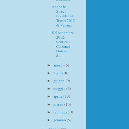
Anche lo
Street
Boulder al
Tocatì 2012
di Verona
8-9 settembre
2012:
Sentiero
Costanzi -
Dolomiti
d...
agosto
(5)
►
luglio
(8)
►
giugno
(9)
►
maggio
(6)
►
aprile
(13)
►
marzo
(10)
►
febbraio
(10)
►
gennaio
(9)
►