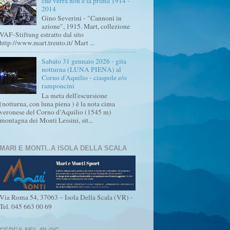
che verrà non è la prima 1914 -
2014
Gino Severini - "Cannoni in
azione", 1915. Mart, collezione
VAF-Stiftung estratto dal sito
http://www.mart.trento.it/ Mart ...
Sabato 31 gennaio 2026 - gita
notturna (LUNA PIENA) al
Corno d'Aquilio - ciaspole e/o
ramponcini
La meta dell'escursione
(notturna, con luna piena ) è la nota cima
veronese del Corno d’Aquilio (1545 m)
montagna dei Monti Lessini, sit...
MARI E MONTI..A ISOLA DELLA SCALA
Via Roma 54, 37063 – Isola Della Scala (VR) -
Tel. 045 663 00 69