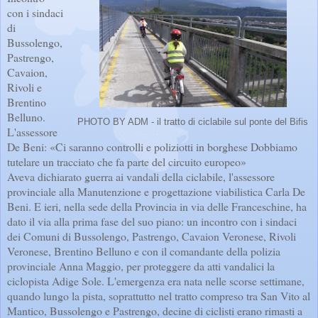
con i sindaci
di
Bussolengo,
Pastrengo,
Cavaion,
Rivoli e
Brentino
Belluno.
PHOTO BY ADM - il tratto di ciclabile sul ponte del Bifis
L'assessore
De Beni: «Ci saranno controlli e poliziotti in borghese Dobbiamo
tutelare un tracciato che fa parte del circuito europeo»
Aveva dichiarato guerra ai vandali della ciclabile, l'assessore
provinciale alla Manutenzione e progettazione viabilistica Carla De
Beni. E ieri, nella sede della Provincia in via delle Franceschine, ha
dato il via alla prima fase del suo piano: un incontro con i sindaci
dei Comuni di Bussolengo, Pastrengo, Cavaion Veronese, Rivoli
Veronese, Brentino Belluno e con il comandante della polizia
provinciale Anna Maggio, per proteggere da atti vandalici la
ciclopista Adige Sole. L'emergenza era nata nelle scorse settimane,
quando lungo la pista, soprattutto nel tratto compreso tra San Vito al
Mantico, Bussolengo e Pastrengo, decine di ciclisti erano rimasti a