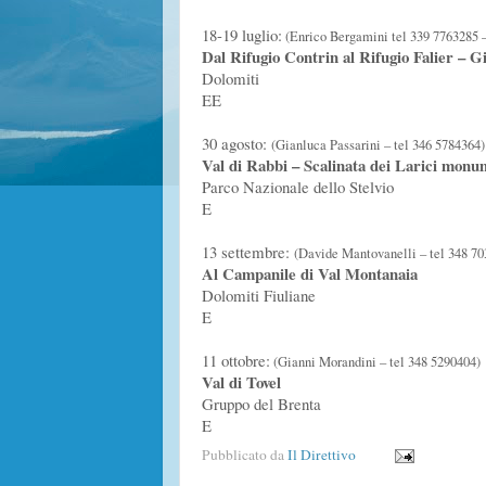
18-19 luglio:
(Enrico Bergamini tel 339 7763285 
Dal Rifugio Contrin al Rifugio Falier – G
Dolomiti
EE
30 agosto:
(Gianluca Passarini – tel 346 5784364)
Val di Rabbi – Scalinata dei Larici monu
Parco Nazionale dello Stelvio
E
13 settembre:
(Davide Mantovanelli – tel 348 70
Al Campanile di Val Montanaia
Dolomiti Fiuliane
E
11 ottobre:
(Gianni Morandini – tel 348 5290404)
Val di Tovel
Gruppo del Brenta
E
Pubblicato da
Il Direttivo