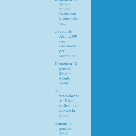
2009 -
monte
Baldo con
le ciaspole:
va...
calendario
Adm 2009
con
riferimenti
per
iscrizione:
Domenica 18
gennaio
2009 –
Monte
Baldo
da
www.larena
.it: Dieci
milioni per
salvare la
mon...
domani: 2
gennaio
2009