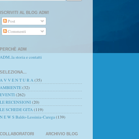
ISCRIVITI AL BLOG ADM!
Post
Commenti
PERCHÈ ADM
ADM..la storia e contatti
SELEZIONA...
A V V E N T U R A
(35)
AMBIENTE
(32)
EVENTI
(262)
LE RECENSIONI
(20)
LE SCHEDE GITA
(119)
N E W S Baldo-Lessinia-Carega
(139)
COLLABORATORI
ARCHIVIO BLOG