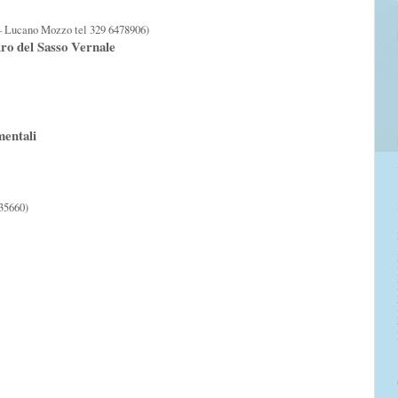
– Lucano Mozzo tel 329 6478906)
iro del Sasso Vernale
mentali
35660)