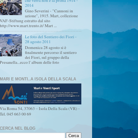
che verrà non è la prima 1914 -
2014
Gino Severini - "Cannoni in
azione", 1915. Mart, collezione
VAF-Stiftung estratto dal sito
http://www.mart.trento.it/ Mart ...
Le foto del Sentiero dei Fiori -
28 agosto 2011
Domenica 28 agosto si è
finalmente percorso il sentiero
dei Fiori, sul gruppo della
Presanella...ecco l' album delle foto
MARI E MONTI..A ISOLA DELLA SCALA
Via Roma 54, 37063 – Isola Della Scala (VR) -
Tel. 045 663 00 69
CERCA NEL BLOG