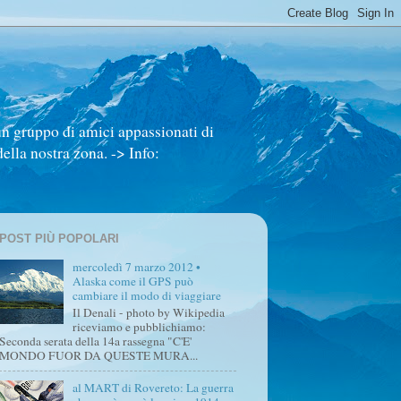
un gruppo di amici appassionati di
ella nostra zona. -> Info:
POST PIÙ POPOLARI
mercoledì 7 marzo 2012 •
Alaska come il GPS può
cambiare il modo di viaggiare
Il Denali - photo by Wikipedia
riceviamo e pubblichiamo:
Seconda serata della 14a rassegna "C'E'
MONDO FUOR DA QUESTE MURA...
al MART di Rovereto: La guerra