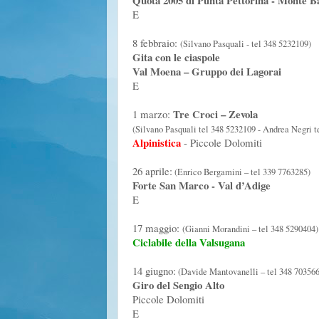
Quota 2005 di Punta Pettorina - Monte B
E
8 febbraio:
(Silvano Pasquali - tel 348 5232109)
Gita con le ciaspole
Val Moena – Gruppo dei Lagorai
E
Tre Croci – Zevola
1 marzo:
(Silvano Pasquali tel 348 5232109 - Andrea Negri t
Alpinistica
- Piccole Dolomiti
26 aprile:
(Enrico Bergamini – tel 339 7763285)
Forte San Marco - Val d’Adige
E
17 maggio:
(Gianni Morandini – tel 348 5290404)
Ciclabile della Valsugana
14 giugno:
(Davide Mantovanelli – tel 348 703566
Giro del Sengio Alto
Piccole Dolomiti
E