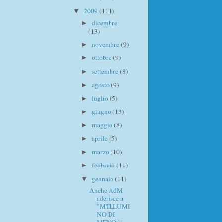
2009
(111)
▼
dicembre
►
(13)
novembre
(9)
►
ottobre
(9)
►
settembre
(8)
►
agosto
(9)
►
luglio
(5)
►
giugno
(13)
►
maggio
(8)
►
aprile
(5)
►
marzo
(10)
►
febbraio
(11)
►
gennaio
(11)
▼
Anche AdM
aderisce a
"M'ILLUMI
NO DI