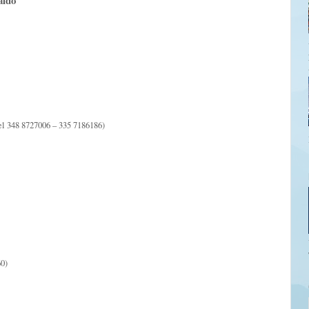
aldo
el 348 8727006 – 335 7186186)
0)