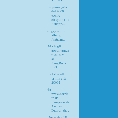
MENO" !
La prima gita
del 2009
con le
ciaspole alla
Brugge...
Seggiovie e
alberghi
fantasma
Al via gli
appuntamen
ti culturali
al
KingRock:
PRI...
Le foto della
prima gita
2009!
da
www.corrie
re.it:
L'impresa di
Andrea
Daprai: da...
Domenica 18