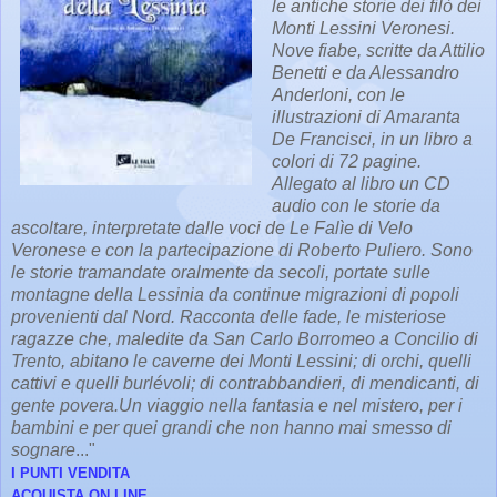
le antiche storie dei filò dei
Monti Lessini Veronesi.
Nove fiabe, scritte da Attilio
Benetti e da Alessandro
Anderloni, con le
illustrazioni di Amaranta
De Francisci, in un libro a
colori di 72 pagine.
Allegato al libro un CD
audio con le storie da
ascoltare, interpretate dalle voci de Le Falìe di Velo
Veronese e con la partecipazione di Roberto Puliero. Sono
le storie tramandate oralmente da secoli, portate sulle
montagne della Lessinia da continue migrazioni di popoli
provenienti dal Nord. Racconta delle fade, le misteriose
ragazze che, maledite da San Carlo Borromeo a Concilio di
Trento, abitano le caverne dei Monti Lessini; di orchi, quelli
cattivi e quelli burlévoli; di contrabbandieri, di mendicanti, di
gente povera.Un viaggio nella fantasia e nel mistero, per i
bambini e per quei grandi che non hanno mai smesso di
sognare
..."
I PUNTI VENDITA
ACQUISTA ON LINE