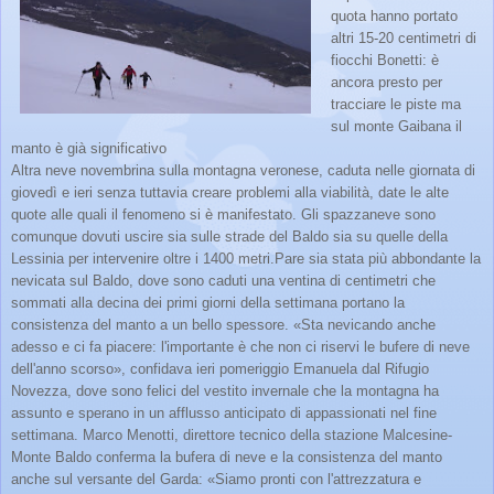
quota hanno portato
altri 15-20 centimetri di
fiocchi Bonetti: è
ancora presto per
tracciare le piste ma
sul monte Gaibana il
manto è già significativo
Altra neve novembrina sulla montagna veronese, caduta nelle giornata di
giovedì e ieri senza tuttavia creare problemi alla viabilità, date le alte
quote alle quali il fenomeno si è manifestato. Gli spazzaneve sono
comunque dovuti uscire sia sulle strade del Baldo sia su quelle della
Lessinia per intervenire oltre i 1400 metri.Pare sia stata più abbondante la
nevicata sul Baldo, dove sono caduti una ventina di centimetri che
sommati alla decina dei primi giorni della settimana portano la
consistenza del manto a un bello spessore. «Sta nevicando anche
adesso e ci fa piacere: l'importante è che non ci riservi le bufere di neve
dell'anno scorso», confidava ieri pomeriggio Emanuela dal Rifugio
Novezza, dove sono felici del vestito invernale che la montagna ha
assunto e sperano in un afflusso anticipato di appassionati nel fine
settimana. Marco Menotti, direttore tecnico della stazione Malcesine-
Monte Baldo conferma la bufera di neve e la consistenza del manto
anche sul versante del Garda: «Siamo pronti con l'attrezzatura e