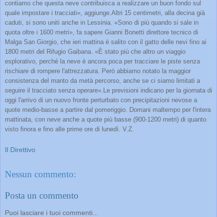
contiamo che questa neve contribuisca a realizzare un buon fondo sul
quale impostare i tracciati», aggiunge.Altri 15 centimetri, alla decina già
caduti, si sono uniti anche in Lessinia. «Sono di più quando si sale in
quota oltre i 1600 metri», fa sapere Gianni Bonetti direttore tecnico di
Malga San Giorgio, che ieri mattina è salito con il gatto delle nevi fino ai
1800 metri del Rifugio Gaibana. «È stato più che altro un viaggio
esplorativo, perché la neve è ancora poca per tracciare le piste senza
rischiare di rompere l'attrezzatura. Però abbiamo notato la maggior
consistenza del manto da metà percorso, anche se ci siamo limitati a
seguire il tracciato senza operare».Le previsioni indicano per la giornata di
oggi l'arrivo di un nuovo fronte perturbato con precipitazioni nevose a
quote medio-basse a partire dal pomeriggio. Domani maltempo per l'intera
mattinata, con neve anche a quote più basse (900-1200 metri) di quanto
visto finora e fino alle prime ore di lunedì. V.Z.
Il Direttivo
Nessun commento:
Posta un commento
Puoi lasciare i tuoi commenti...