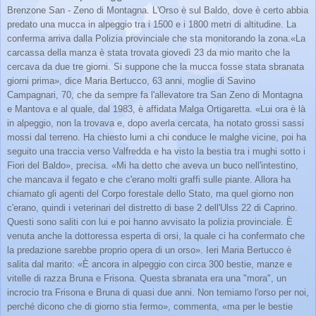
Brenzone San - Zeno di Montagna. L'Orso è sul Baldo, dove è certo abbia
predato una mucca in alpeggio tra i 1500 e i 1800 metri di altitudine. La
conferma arriva dalla Polizia provinciale che sta monitorando la zona.«La
carcassa della manza è stata trovata giovedì 23 da mio marito che la
cercava da due tre giorni. Si suppone che la mucca fosse stata sbranata
giorni prima», dice Maria Bertucco, 63 anni, moglie di Savino
Campagnari, 70, che da sempre fa l'allevatore tra San Zeno di Montagna
e Mantova e al quale, dal 1983, è affidata Malga Ortigaretta. «Lui ora è là
in alpeggio, non la trovava e, dopo averla cercata, ha notato grossi sassi
mossi dal terreno. Ha chiesto lumi a chi conduce le malghe vicine, poi ha
seguito una traccia verso Valfredda e ha visto la bestia tra i mughi sotto i
Fiori del Baldo», precisa. «Mi ha detto che aveva un buco nell'intestino,
che mancava il fegato e che c'erano molti graffi sulle piante. Allora ha
chiamato gli agenti del Corpo forestale dello Stato, ma quel giorno non
c'erano, quindi i veterinari del distretto di base 2 dell'Ulss 22 di Caprino.
Questi sono saliti con lui e poi hanno avvisato la polizia provinciale. È
venuta anche la dottoressa esperta di orsi, la quale ci ha confermato che
la predazione sarebbe proprio opera di un orso». Ieri Maria Bertucco è
salita dal marito: «È ancora in alpeggio con circa 300 bestie, manze e
vitelle di razza Bruna e Frisona. Questa sbranata era una "mora", un
incrocio tra Frisona e Bruna di quasi due anni. Non temiamo l'orso per noi,
perché dicono che di giorno stia fermo», commenta, «ma per le bestie