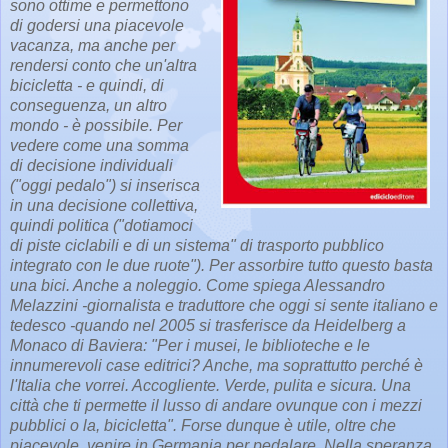
sono ottime e permettono
di godersi una piacevole
vacanza, ma anche per
rendersi conto che un'altra
bicicletta - e quindi, di
conseguenza, un
altro
mondo - è possibile. Per
vedere come una somma
di decisione individuali
("oggi pedalo") si inserisca
in una decisione collettiva,
quindi politica ("dotiamoci
di piste ciclabili e di un sistema" di trasporto pubblico
integrato con le due ruote"). Per assorbire tutto questo basta
una bici. Anche a noleggio. Come spiega Alessandro
Melazzini -giornalista e traduttore che oggi si sente italiano e
tedesco -quando nel 2005 si trasferisce da Heidelberg a
Monaco di Baviera: "Per i musei, le biblioteche e le
innumerevoli case editrici? Anche, ma soprattutto perché è
l'Italia che vorrei. Accogliente. Verde, pulita e sicura. Una
città che ti permette il lusso di andare ovunque con i mezzi
pubblici o la, bicicletta". Forse dunque è utile, oltre che
piacevole, venire in Germania per pedalare. Nella speranza