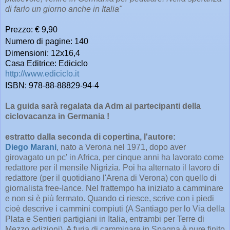
di farlo un giorno anche in Italia"
Prezzo: € 9,90
Numero di pagine: 140
Dimensioni: 12x16,4
Casa Editrice: Ediciclo
http://www.ediciclo.it
ISBN: 978-88-88829-94-4
La guida sarà regalata da Adm ai partecipanti della
ciclovacanza in Germania !
estratto dalla seconda di copertina, l'autore:
Diego Marani
, nato a Verona nel 1971, dopo aver
girovagato un pc' in Africa, per cinque anni ha lavorato come
redattore per il mensile Nigrizia. Poi ha alternato il lavoro di
redattore (per il quotidiano l'Arena di Verona) con quello di
giornalista free-Iance. Nel frattempo ha iniziato a camminare
e non si è più fermato. Quando ci riesce, scrive con i piedi
cioè descrive i cammini compiuti (A Santiago per lo Via della
Plata e Sentieri partigiani in Italia, entrambi per Terre di
Mezzo edizioni). A furia di camminare in Spagna è pure finito