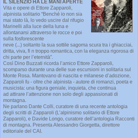
IL SILENZIO HA LE MANI APERTE
Vita e opere di Ettore Zapparoli,
alpinista solitario “Benché io non sia
mai stato là, lo vedo uscire dal rifugio
Marinelli alla luce della luna e
allontanarsi attraverso le rocce e poi
sulla fosforescente
neve (...) soltanto la sua sottile sagoma scura tra i ghiacciai,
dritta, viva, fi n troppo romantica, con la eleganza rigorosa di
chi parte per l’eternità”.
Così Dino Buzzati ricorda l’amico Ettore Zapparoli,
scomparso durante una delle sue escursioni in solitaria sul
Monte Rosa. Mantovano di nascita e milanese d’adozione,
Zapparoli fu - oltre che alpinista - autore di romanzi, poeta e
musicista: una figura geniale, inquieta, che continua
ad attirare l’attenzione non solo degli appassionati di
montagna.
Ne parlano Dante Colli, curatore di una recente antologia
degli scritti di Zapparoli (L’alpinismo solitario di Ettore
Zapparoli), e Davide Longo, curatore dell’antologia Racconti
di montagna. Presenta Alessandro Giorgetta, direttore
editoriale del CAI.