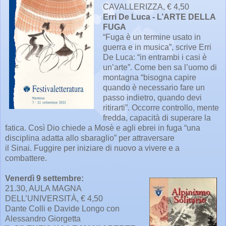
CAVALLERIZZA, € 4,50
Erri De Luca - L’ARTE DELLA
FUGA
“Fuga è un termine usato in
guerra e in musica”, scrive Erri
De Luca: “in entrambi i casi è
un’arte”. Come ben sa l’uomo di
montagna “bisogna capire
quando è necessario fare un
passo indietro, quando devi
ritirarti”. Occorre controllo, mente
fredda, capacità di superare la
fatica. Così Dio chiede a Mosè e agli ebrei in fuga “una
disciplina adatta allo sbaraglio” per attraversare
il Sinai. Fuggire per iniziare di nuovo a vivere e a
combattere.
Venerdì 9 settembre:
21.30, AULA MAGNA
DELL’UNIVERSITÀ, € 4,50
Dante Colli e Davide Longo con
Alessandro Giorgetta