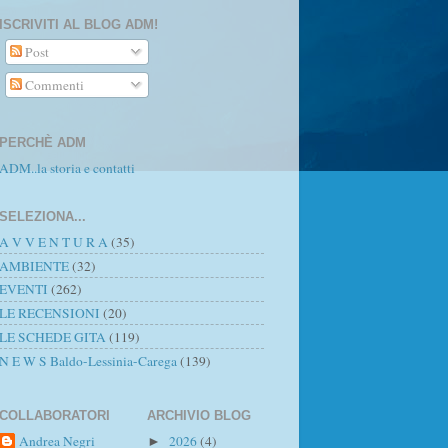
ISCRIVITI AL BLOG ADM!
Post
Commenti
PERCHÈ ADM
ADM..la storia e contatti
SELEZIONA...
A V V E N T U R A
(35)
AMBIENTE
(32)
EVENTI
(262)
LE RECENSIONI
(20)
LE SCHEDE GITA
(119)
N E W S Baldo-Lessinia-Carega
(139)
COLLABORATORI
ARCHIVIO BLOG
Andrea Negri
2026
(4)
►