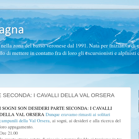
tagna
ella zona del basso veronese dal 1991. Nata per iniziativa di 
di mettere in contatto fra di loro gli escursionisti e alpinisti d
E SECONDA: I CAVALLI DELLA VAL ORSERA
I
SOGNI SON DESIDERI PARTE SECONDA: I CAVALLI
DELLA VAL ORSERA
Dunque eravamo rimasti ai
solitari
campan
ili della Val Orsera
, ai sogni, ai desideri e alla ricerca del
loro appagamento.
Ore 21.00