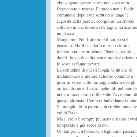
che salgono queste pareti non sono certo
frequentate e trovare l’attacco non è facile,
comunque dopo aver scrutato a lungo le
rugosità della parete, scorgiamo un chiodo
solitario in una fessura che taglia verticalm
un placca.
Mangiamo. Nel frattempo il tempo si è
guastato. Ma il desiderio è troppo forte e
iniziamo ad arrampicare. Placche, camini,
diedri, la via di salita non è molto evidente
le soste si fanno trovare.
La solitudine di questi luoghi ha un che di
melanconico e mentre saliamo continuo a
girarmi verso valle immaginandomi con gli
amici attorno al fuoco, inghiottiti nel buio de
notte a raccontarci mille volte l’avventura d
questa giornata. Cerco di individuare la ten
Siamo già alti in parete e dovrebbe mancare u
val di Rava.
Ma il cielo è sempre più nero e siamo avvolt
temporale è già sopra di noi.
Un lampo. Un tuono. Ci sleghiamo, passiamo