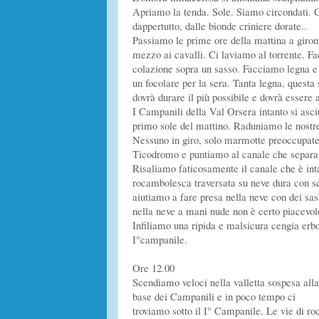
Apriamo la tenda. Sole. Siamo circondati. C
dappertutto, dalle bionde criniere dorate..
Passiamo le prime ore della mattina a giron
mezzo ai cavalli. Ci laviamo al torrente. F
colazione sopra un sasso. Facciamo legna 
un focolare per la sera. Tanta legna, questa 
dovrà durare il più possibile e dovrà essere a
I Campanili della Val Orsera intanto si asci
primo sole del mattino. Raduniamo le nostr
Nessuno in giro, solo marmotte preoccupate 
Ticodromo e puntiamo al canale che separa 
Risaliamo faticosamente il canale che è inta
rocambolesca traversata su neve dura con sc
aiutiamo a fare presa nella neve con dei sass
nella neve a mani nude non è certo piacevol
Infiliamo una ripida e malsicura cengia erbo
I°campanile.
Ore 12.00
Scendiamo veloci nella valletta sospesa alla
base dei Campanili e in poco tempo ci
troviamo sotto il I° Campanile. Le vie di ro