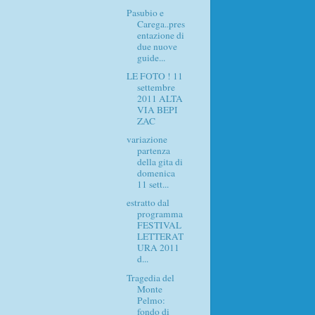
Pasubio e
Carega..pres
entazione di
due nuove
guide...
LE FOTO ! 11
settembre
2011 ALTA
VIA BEPI
ZAC
variazione
partenza
della gita di
domenica
11 sett...
estratto dal
programma
FESTIVAL
LETTERAT
URA 2011
d...
Tragedia del
Monte
Pelmo:
fondo di