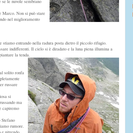
he se le nuvole sembrano
e Marco. Non si può stare
ando nel miglioramento
iamo entrando nella radura posta dietro il piccolo rifugio.
re indifferenti. Il cielo si è diradato e la luna piena illumina a
piantare la tenda.
l solito ronfa
mpletamente
er russare
osa si
a russando ma
he capiremo
 Stefano
cciamo rumore.
 e nitrendo.