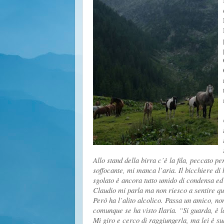
Allo stand della birra c’è la fila, peccato p
soffocante, mi manca l’aria. Il
bicchiere di
sgolato è ancora tutto umido di condensa ed
Claudio mi parla ma non riesco a s
entire q
Però ha l’alito alcolico.
Passa un
amico, non
comunque se ha visto Ilaria. “Si guarda, è là
Mi giro e cerco di raggiungerla, ma lei è s