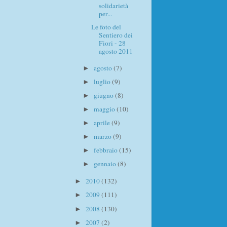
solidarietà
per...
Le foto del
Sentiero dei
Fiori - 28
agosto 2011
agosto
(7)
►
luglio
(9)
►
giugno
(8)
►
maggio
(10)
►
aprile
(9)
►
marzo
(9)
►
febbraio
(15)
►
gennaio
(8)
►
2010
(132)
►
2009
(111)
►
2008
(130)
►
2007
(2)
►