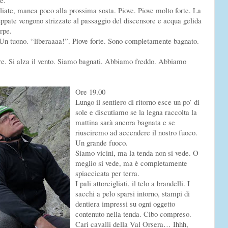
e.
liate, manca poco alla prossima sosta. Piove. Piove molto forte. La
ppate vengono strizzate al passaggio del discensore e acqua gelida
rpe.
Un tuono. “liberaaaa!”. Piove forte. Sono completamente bagnato.
re. Si alza il vento. Siamo bagnati. Abbiamo freddo. Abbiamo
Ore 19.00
Lungo il sentiero di ritorno esce un po’ di
sole e discutiamo se la legna raccolta la
mattina sarà ancora bagnata e se
riusciremo ad accendere il nostro fuoco.
Un grande fuoco.
Siamo vicini, ma la tenda non si vede. O
meglio si vede, ma è completamente
spiaccicata per terra.
I pali attorcigliati, il telo a brandelli. I
sacchi a pelo sparsi intorno, stampi di
dentiera impressi su ogni oggetto
contenuto nella tenda. Cibo compreso.
Cari cavalli della Val Orsera… Ihhh,