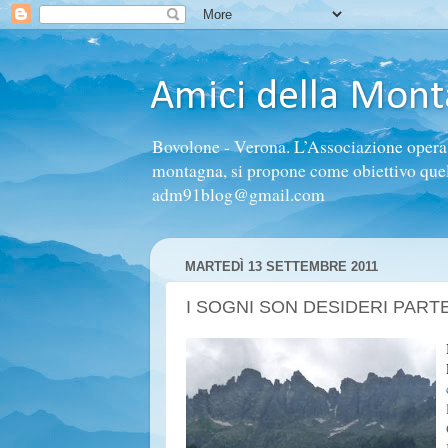
Amici della Mon
Bovolone - Verona. L’Associazione opera n
montagna, si propone come obiettivo quello 
adm91blog@gmail.com
MARTEDÌ 13 SETTEMBRE 2011
I SOGNI SON DESIDERI PART