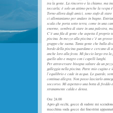
tra la gente. La rincorro e la c
hiamo, ma inu
toccarla; è solo un attimo perche la vespa è
Torno allora dagli amici, sono stufo di stare
ci allontaniamo per andare in bagno. Entria
scala che porta sotto terra, come in una can
enorme, sembra di stare in una pales
tra, ma
C’è una fila di gente che aspetta il proprio t
piscina. In mezzo alla piscina c’è un grosso
gruppo che suona. Tanta gente che balla dive
bordo della piscina guardano e cercano di 
anche loro alla
festa. Mi faccio largo tra la
quello alto e magro con i capelli lunghi.
Per attraversare bisogna saltare da un pezzo
galleggia nella piscina. Parte mio cugino e i
l’equilibrio e cade in acqua. Lo guardo, semb
continua allegra. Non posso lasciarlo annega
soccorso. Mi aspettavo una botta di freddo e
stranamente calda e densa.
Ore 24.00
Apro gli occhi, gocce di sudore mi scendono
macchina suda gocce dai finestrini appannat