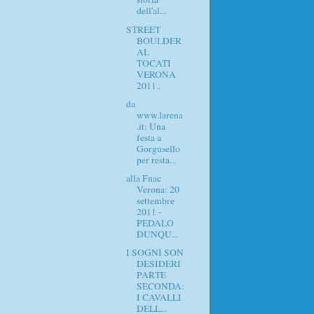
dell'al...
STREET
BOULDER
AL
TOCATI
VERONA
2011..
da
www.larena
.it: Una
festa a
Gorgusello
per resta...
alla Fnac
Verona: 20
settembre
2011 -
PEDALO
DUNQU...
I SOGNI SON
DESIDERI
PARTE
SECONDA:
I CAVALLI
DELL...