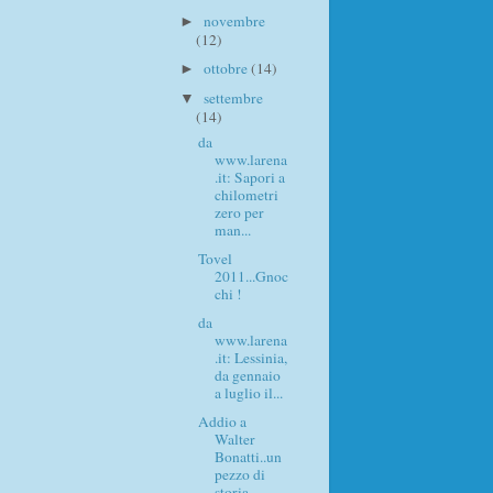
novembre
►
(12)
ottobre
(14)
►
settembre
▼
(14)
da
www.larena
.it: Sapori a
chilometri
zero per
man...
Tovel
2011...Gnoc
chi !
da
www.larena
.it: Lessinia,
da gennaio
a luglio il...
Addio a
Walter
Bonatti..un
pezzo di
storia