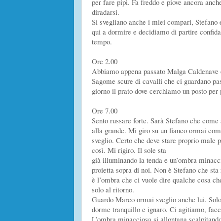
per fare pipì. Fa freddo e piove ancora anc
diradarsi.
Si svegliano anche i miei compari, Stefano 
qui a dormire e decidiamo di partire confid
tempo.
Ore 2.00
Abbiamo appena passato Malga Caldenave e st
Sagome scure di cavalli che ci guardano passa
giorno il prato dove cerchiamo un posto per 
Ore 7.00
Sento russare forte. Sarà Stefano che come a
alla grande. Mi giro su un fianco ormai co
sveglio. Certo che deve stare proprio male p
così. Mi rigiro. Il sole sta
già illuminando la tenda e un’ombra minacci
proietta sopra di noi. Non è Stefano che st
è l’ombra che ci vuole dire qualche cosa c
solo al ritorno.
Guardo Marco ormai sveglio anche lui. Solo
dorme tranquillo e ignaro. Ci agitiamo, fa
L’ombra minacciosa si allontana scalpitando