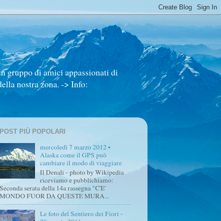
un gruppo di amici appassionati di
ella nostra zona. -> Info:
POST PIÙ POPOLARI
mercoledì 7 marzo 2012 •
Alaska come il GPS può
cambiare il modo di viaggiare
Il Denali - photo by Wikipedia
riceviamo e pubblichiamo:
Seconda serata della 14a rassegna "C'E'
MONDO FUOR DA QUESTE MURA...
Le foto del Sentiero dei Fiori -