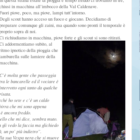
In questa strana estate di pioggia e tempo freddo ci troviamo in tre,
chiusi in macchina all’imbocco della Val Caldenave.
Fuori piove, poco, ma piove, lampi tutt’intorno.
Degli scout hanno acceso un fuoco e giocano. Decidiamo di
preparare comunque gli zaini, ma quando sono pronti il temporale è
proprio sopra di noi.
Ci richiudiamo in macchina, piove forte e gli scout si sono ritirati.
Ci addormentiamo subito, al
ritmo ipnotico della pioggia che
tamburella sulle lamiere della
macchina.
C’è molta gente che passeggia
tra le bancarelle ed il vociare è
interrotto ogni tanto da qualche
risata.
erché ho sete e c’è un caldo
 birra che mi sono appena
 è ancora freddo.
uello che mi dice, sembra muto.
 gli vedo la faccia ma gli
chiedo
, un po’ più indietro”.
ulla sua Vespa nera che si muove