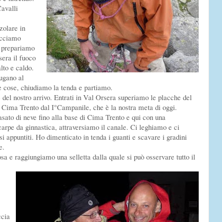
avalli
zolare in
acciamo
e prepariamo
sera il fuoco
lto e caldo.
ugano al
e cose, chiudiamo la tenda e partiamo.
del nostro arrivo. Entrati in Val Orsera superiamo le placche del
Cima Trento dal I°Campanile, che è la nostra meta di oggi.
sato di neve fino alla base di Cima Trento e qui con una
arpe da ginnastica, attraversiamo il canale. Ci leghiamo e ci
i appuntiti. Ho dimenticato in tenda i guanti e scavare i gradini
e.
sa e raggiungiamo una selletta dalla quale si può osservare tutto il
ccia