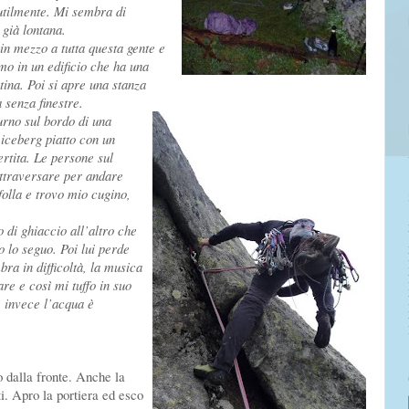
tilmente. Mi sembra di
 già lontana.
 in mezzo a tutta questa gente e
mo in un edificio che ha
una
tina. Poi si apre una stanza
 senza finestre.
urno sul bordo di
una
 iceberg piatto con un
rtita. Le persone sul
attraversare per andare
 folla e trovo mio cugino,
 di ghiaccio all’altro che
o lo seguo. Poi lui perde
ra in difficoltà, la musica
re e così mi tuffo in suo
 inv
ece l’acqua è
 dalla fronte. Anche la
i. Apro la portiera ed esco