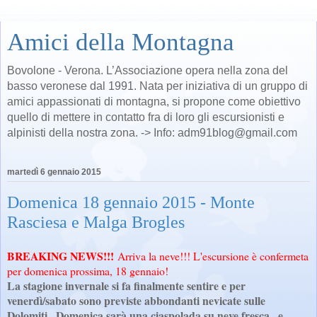
Amici della Montagna
Bovolone - Verona. L’Associazione opera nella zona del
basso veronese dal 1991. Nata per iniziativa di un gruppo di
amici appassionati di montagna, si propone come obiettivo
quello di mettere in contatto fra di loro gli escursionisti e
alpinisti della nostra zona. -> Info: adm91blog@gmail.com
martedì 6 gennaio 2015
Domenica 18 gennaio 2015 - Monte
Rasciesa e Malga Brogles
BREAKING NEWS!!!
Arriva la neve!!! L'escursione è confermeta
per domenica prossima, 18 gennaio
!
La stagione invernale si fa finalmente sentire e per
venerdì/sabato sono previste abbondanti nevicate sulle
Dolomiti...Domenica sarà una ciaspolada su neve fresca...e