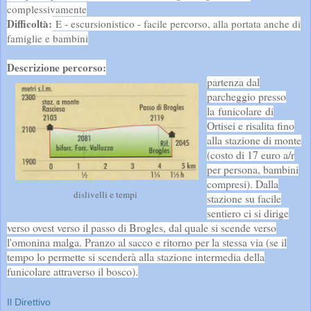
complessivamente
Difficoltà:
E - escursionistico - facile percorso, alla portata anche di
famiglie e bambini
Descrizione percorso:
partenza dal
parcheggio presso
la funicolare di
Ortisei e risalita fino
alla stazione di monte
(costo di 17 euro a/r
per persona, bambini
compresi). Dalla
dislivelli e tempi
stazione su facile
sentiero ci si dirige
verso ovest verso il passo di Brogles, dal quale si scende verso
l'omonina malga. Pranzo al sacco e ritorno per la stessa via (se il
tempo lo permette si scenderà alla stazione intermedia della
funicolare attraverso il bosco).
Il Direttivo