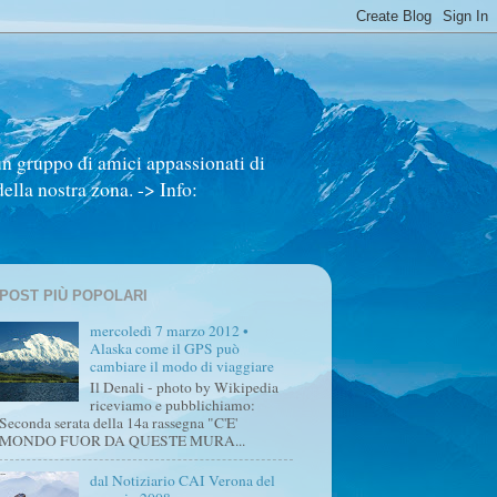
un gruppo di amici appassionati di
ella nostra zona. -> Info:
POST PIÙ POPOLARI
mercoledì 7 marzo 2012 •
Alaska come il GPS può
cambiare il modo di viaggiare
Il Denali - photo by Wikipedia
riceviamo e pubblichiamo:
Seconda serata della 14a rassegna "C'E'
MONDO FUOR DA QUESTE MURA...
dal Notiziario CAI Verona del