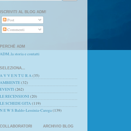
ISCRIVITI AL BLOG ADM!
Post
Commenti
PERCHÈ ADM
ADM..la storia e contatti
SELEZIONA...
A V V E N T U R A
(35)
AMBIENTE
(32)
EVENTI
(262)
LE RECENSIONI
(20)
LE SCHEDE GITA
(119)
N E W S Baldo-Lessinia-Carega
(139)
COLLABORATORI
ARCHIVIO BLOG