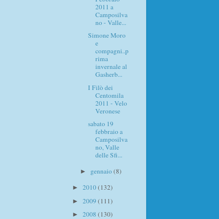
2011 a
Camposilva
no - Valle...
Simone Moro
e
compagni..p
rima
invernale al
Gasherb...
I Filò dei
Centomila
2011 - Velo
Veronese
sabato 19
febbraio a
Camposilva
no, Valle
delle Sfi...
gennaio
(8)
►
2010
(132)
►
2009
(111)
►
2008
(130)
►