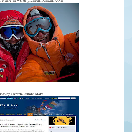
are alle news di planetmountain.com
hoto by archivio Simone Moro