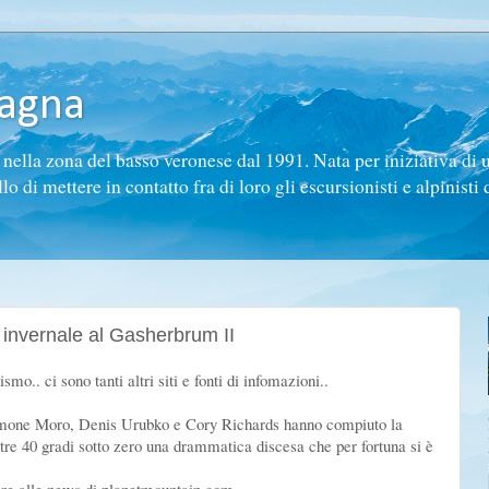
tagna
ella zona del basso veronese dal 1991. Nata per iniziativa di 
di mettere in contatto fra di loro gli escursionisti e alpinisti d
invernale al Gasherbrum II
mo.. ci sono tanti altri siti e fonti di infomazioni..
 Simone Moro, Denis Urubko e Cory Richards hanno compiuto la
tre 40 gradi sotto zero una drammatica discesa che per fortuna si è