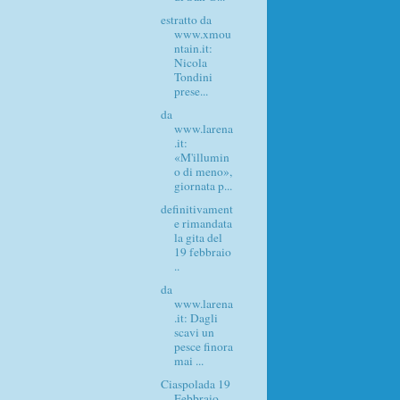
estratto da
www.xmou
ntain.it:
Nicola
Tondini
prese...
da
www.larena
.it:
«M'illumin
o di meno»,
giornata p...
definitivament
e rimandata
la gita del
19 febbraio
..
da
www.larena
.it: Dagli
scavi un
pesce finora
mai ...
Ciaspolada 19
Febbraio