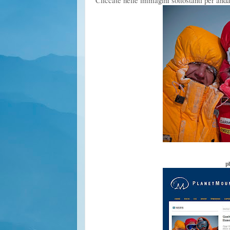
Cliccate nelle immagini sottostanti per and
p