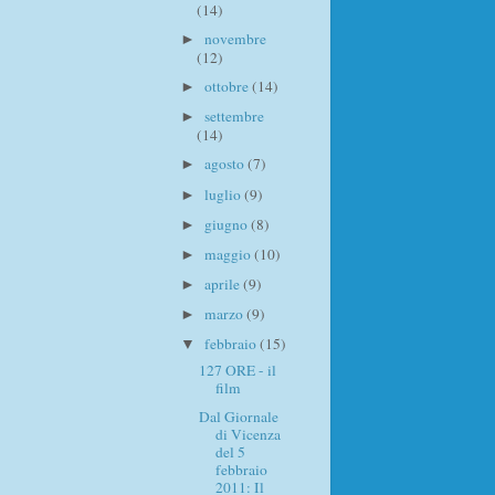
(14)
novembre
►
(12)
ottobre
(14)
►
settembre
►
(14)
agosto
(7)
►
luglio
(9)
►
giugno
(8)
►
maggio
(10)
►
aprile
(9)
►
marzo
(9)
►
febbraio
(15)
▼
127 ORE - il
film
Dal Giornale
di Vicenza
del 5
febbraio
2011: Il