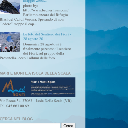
maggio 2008...
photo by:
http://www.becherhaus.com/
Parliamo ancora del Rifugio
Biasi del Cai di Verona. Sperando di non
"ledere" troppo il cop...
Le foto del Sentiero dei Fiori -
28 agosto 2011
Domenica 28 agosto si è
finalmente percorso il sentiero
dei Fiori, sul gruppo della
Presanella...ecco l' album delle foto
MARI E MONTI..A ISOLA DELLA SCALA
Via Roma 54, 37063 – Isola Della Scala (VR) -
Tel. 045 663 00 69
CERCA NEL BLOG