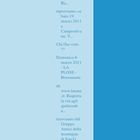
Ba...
riproviamo..sa
bato 19
marzo 2011
a
Camposilva
no, V...
Chi l'ha visto
??
Domenica 6
marzo 2011
- LA
PLOSE -
Bressanone
da
www.larena
.it: Riaperta
la via agli
speleosub
n...
riceviamo dal
Gruppo
Amici della
montagna
di San G...