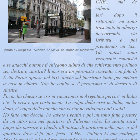
CHE… mal de
cabeza.
Ieri, dopo il
ristorante, mi sono
trascinato in albergo
percorrendo via
Uriburu e poi
prendendo un taxi.
photo by wikipedia - Avenida de Mayo, nal barrio de Monserrat
Gli autisti sono
veramente espansivi
e se attacchi bottone ti chiedono subito di che schieramento politico
sei, destra o sinistra? Il mio era un peronista convinto, con foto di
Evita Peron appese nel taxi, anche sul finestrino tanto per mettere
le cose in chiaro. Non ho capito se il peronismo e’ di destra o di
sinistra.
Poi mi ha chiesto se ero in vacaciones in Argentina perche’ in Italia
c’e’ la crisi e qui costa meno. La colpa della crisi in Italia, mi ha
detto, e’ colpa delle banche che vi stanno rubando tutti i soldi.
Ho fatto una doccia, ho lavato i vestiti e poi mi sono fatto portare
da un altro taxi nel quartiere di Palermo soho. La serata sara’
lunga da passare e chiedo all’autista di portarmi nella piazza del
quartiere dove si fa `piu’ festa. “CHE… italiano El que madruga
Dios lo ayuda” mi ha detto lasciandomi in strada davanti a una fila