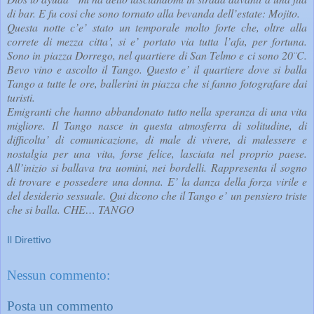
di bar. E fu cosi che sono tornato alla bevanda dell’estate: Mojito.
Questa notte c’e’ stato un temporale molto forte che, oltre alla
correte di mezza citta’, si e’ portato via tutta l’afa, per fortuna.
Sono in piazza Dorrego, nel quartiere di San Telmo e ci sono 20¨C.
Bevo vino e ascolto il Tango. Questo e’ il quartiere dove si balla
Tango a tutte le ore, ballerini in piazza che si fanno fotografare dai
turisti.
Emigranti che hanno abbandonato tutto nella speranza di una vita
migliore. Il Tango nasce in questa atmosferra di solitudine, di
difficolta’ di comunicazione, di male di vivere, di malessere e
nostalgia per una vita, forse felice, lasciata nel proprio paese.
All’inizio si ballava tra uomini, nei bordelli. Rappresenta il sogno
di trovare e possedere una donna. E’ la danza della forza virile e
del desiderio sessuale. Qui dicono che il Tango e’ un pensiero triste
che si balla. CHE… TANGO
Il Direttivo
Nessun commento:
Posta un commento