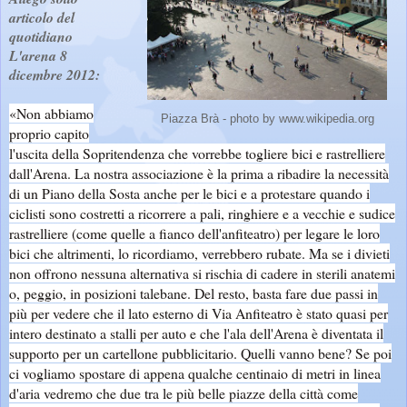
articolo del
quotidiano
L'arena 8
dicembre 2012:
«Non abbiamo
Piazza Brà - photo by www.wikipedia.org
proprio capito
l'uscita della Sopritendenza che vorrebbe togliere bici e rastrelliere
dall'Arena. La nostra associazione è la prima a ribadire la necessità
di un Piano della Sosta anche per le bici e a protestare quando i
ciclisti sono costretti a ricorrere a pali, ringhiere e a vecchie e sudice
rastrelliere (come quelle a fianco dell'anfiteatro) per legare le loro
bici che altrimenti, lo ricordiamo, verrebbero rubate. Ma se i divieti
non offrono nessuna alternativa si rischia di cadere in sterili anatemi
o, peggio, in posizioni talebane. Del resto, basta fare due passi in
più per vedere che il lato esterno di Via Anfiteatro è stato quasi per
intero destinato a stalli per auto e che l'ala dell'Arena è diventata il
supporto per un cartellone pubblicitario. Quelli vanno bene? Se poi
ci vogliamo spostare di appena qualche centinaio di metri in linea
d'aria vedremo che due tra le più belle piazze della città come