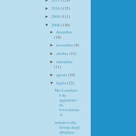
2011
(129)
►
2010
(132)
►
2009
(111)
►
2008
(130)
▼
dicembre
►
(18)
novembre
(9)
►
ottobre
(11)
►
settembre
►
(11)
agosto
(10)
►
luglio
(12)
▼
Ma il sentiero
è da
aggiustare -
da
www.larena
.it
tentativo alla
ferrata degli
alleghesi -