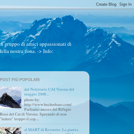
un gruppo di amici appassionati di
ella nostra zona. -> Info:
POST PIÙ POPOLARI
dal Notiziario CAI Verona del
maggio 2008...
photo by:
http://www.becherhaus.com/
Parliamo ancora del Rifugio
Biasi del Cai di Verona. Sperando di non
"ledere" troppo il cop...
al MART di Rovereto: La guerra