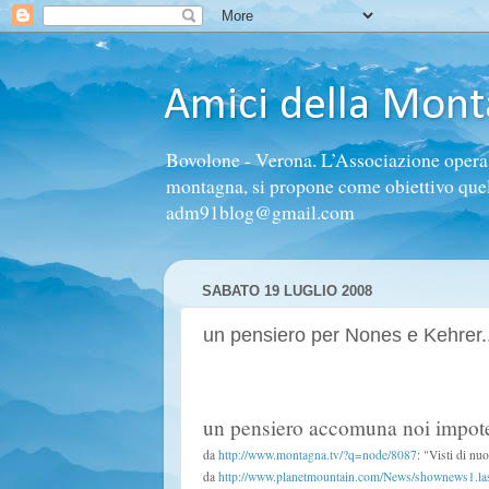
Amici della Mon
Bovolone - Verona. L’Associazione opera n
montagna, si propone come obiettivo quello 
adm91blog@gmail.com
SABATO 19 LUGLIO 2008
un pensiero per Nones e Kehrer.
un pensiero accomuna noi impoten
da
http://www.montagna.tv/?q=node/8087
: "Visti di nu
da
http://www.planetmountain.com/News/shownews1.l