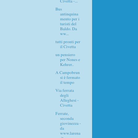
Civetta -...
Bus
antinquina
mento per i
turisti del
Baldo. Da
ww...
tutti pronti per
il Civetta
un pensiero
per Nones e
Kehrer..
A Campobrun
si è fermato
il tempo
Via ferrata
degli
Alleghesi -
Civetta
Ferrate,
seconda
giovinezza -
da
www.larena
.it