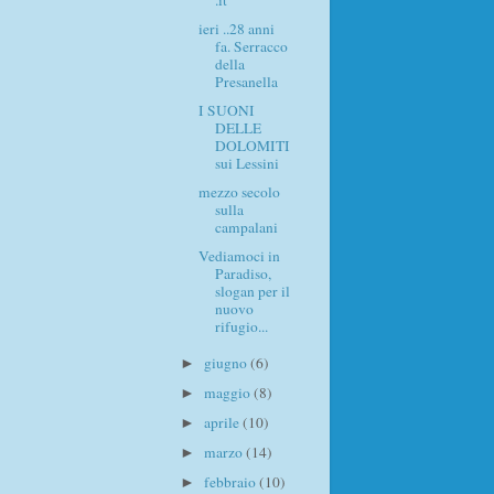
ieri ..28 anni
fa. Serracco
della
Presanella
I SUONI
DELLE
DOLOMITI
sui Lessini
mezzo secolo
sulla
campalani
Vediamoci in
Paradiso,
slogan per il
nuovo
rifugio...
giugno
(6)
►
maggio
(8)
►
aprile
(10)
►
marzo
(14)
►
febbraio
(10)
►