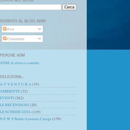
CERCA NEL BLOG
ISCRIVITI AL BLOG ADM!
Post
Commenti
PERCHÈ ADM
ADM..la storia e contatti
SELEZIONA...
A V V E N T U R A
(35)
AMBIENTE
(32)
EVENTI
(262)
LE RECENSIONI
(20)
LE SCHEDE GITA
(119)
N E W S Baldo-Lessinia-Carega
(139)