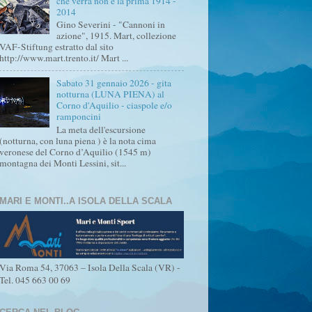
che verrà non è la prima 1914 -
2014
Gino Severini - "Cannoni in
azione", 1915. Mart, collezione
VAF-Stiftung estratto dal sito
http://www.mart.trento.it/ Mart ...
Sabato 31 gennaio 2026 - gita
notturna (LUNA PIENA) al
Corno d'Aquilio - ciaspole e/o
ramponcini
La meta dell'escursione
(notturna, con luna piena ) è la nota cima
veronese del Corno d’Aquilio (1545 m)
montagna dei Monti Lessini, sit...
MARI E MONTI..A ISOLA DELLA SCALA
Via Roma 54, 37063 – Isola Della Scala (VR) -
Tel. 045 663 00 69