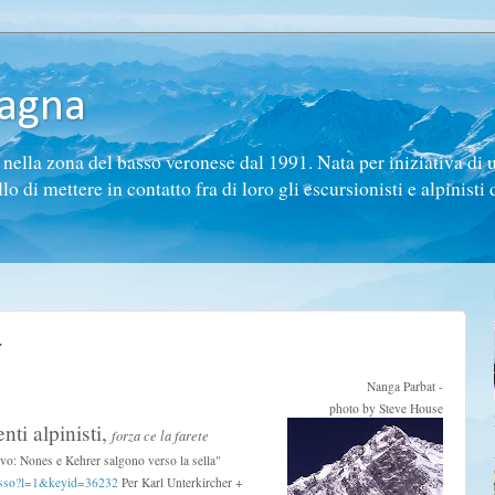
tagna
ella zona del basso veronese dal 1991. Nata per iniziativa di 
di mettere in contatto fra di loro gli escursionisti e alpinisti d
.
Nanga Parbat -
photo by Steve House
ti alpinisti,
forza ce la farete
ovo: Nones e Kehrer salgono verso la sella"
asso?l=1&keyid=36232
Per Karl Unterkircher +