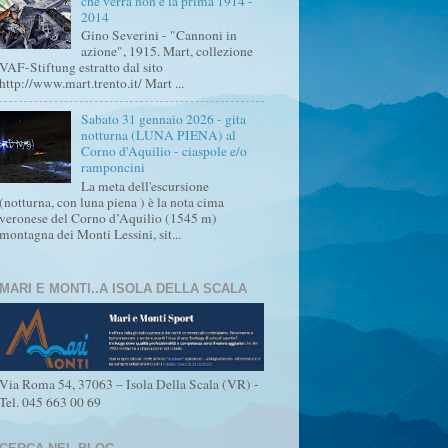
che verrà non è la prima 1914 -
2014
Gino Severini - "Cannoni in
azione", 1915. Mart, collezione
VAF-Stiftung estratto dal sito
http://www.mart.trento.it/ Mart ...
Sabato 31 gennaio 2026 - gita
notturna (LUNA PIENA) al
Corno d'Aquilio - ciaspole e/o
ramponcini
La meta dell'escursione
(notturna, con luna piena ) è la nota cima
veronese del Corno d’Aquilio (1545 m)
montagna dei Monti Lessini, sit...
MARI E MONTI..A ISOLA DELLA SCALA
Via Roma 54, 37063 – Isola Della Scala (VR) -
Tel. 045 663 00 69