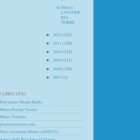
da Marco:
LAVANDE
RIA
TORRE
2012
(123)
►
2011
(129)
►
2010
(132)
►
2009
(111)
►
2008
(130)
►
2007
(2)
►
I LINKS UTILI
Dati meteo Monte Baldo
Meteo Prealpi Venete
Meteo Trentino
planetmountain.com
Tutti i bollettini Meteo (AINEVA)
Amici della Bicicletta di Verona