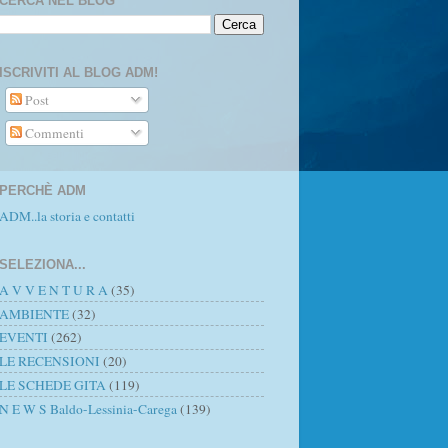
CERCA NEL BLOG
ISCRIVITI AL BLOG ADM!
Post
Commenti
PERCHÈ ADM
ADM..la storia e contatti
SELEZIONA...
A V V E N T U R A
(35)
AMBIENTE
(32)
EVENTI
(262)
LE RECENSIONI
(20)
LE SCHEDE GITA
(119)
N E W S Baldo-Lessinia-Carega
(139)