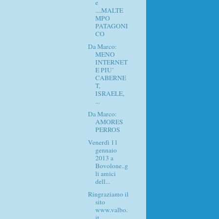
e
....MALTE
MPO
PATAGONI
CO
Da Marco:
MENO
INTERNET
E PIU’
CABERNE
T,
ISRAELE,
...
Da Marco:
AMORES
PERROS
Venerdì 11
gennaio
2013 a
Bovolone..g
li amici
dell...
Ringraziamo il
sito
www.valbo.
it..