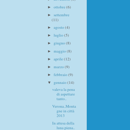
ottobre
(6)
►
settembre
►
(11)
agosto
(4)
►
luglio
(5)
►
giugno
(8)
►
maggio
(8)
►
aprile
(12)
►
marzo
(9)
►
febbraio
(9)
►
gennaio
(14)
▼
valeva la pena
di aspettare
tanto..
Verona..Monta
gne in città
2013
In attesa della
luna piena..