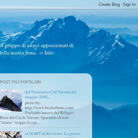
un gruppo di amici appassionati di
ella nostra zona. -> Info:
POST PIÙ POPOLARI
dal Notiziario CAI Verona del
maggio 2008...
photo by:
http://www.becherhaus.com/
Parliamo ancora del Rifugio
Biasi del Cai di Verona. Sperando di non
"ledere" troppo il cop...
al MART di Rovereto: La guerra